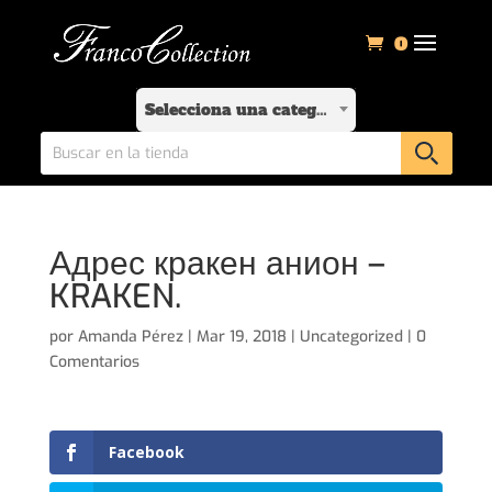
0
Selecciona una categoría
Адрес кракен анион –
KRAKEN.
por
Amanda Pérez
|
Mar 19, 2018
|
Uncategorized
|
0
Comentarios
Facebook