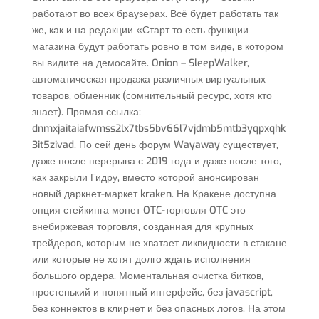
работают во всех браузерах. Всё будет работать так
же, как и на редакции «Старт то есть функции
магазина будут работать ровно в том виде, в котором
вы видите на демосайте. Onion – SleepWalker,
автоматическая продажа различных виртуальных
товаров, обменник (сомнительный ресурс, хотя кто
знает). Прямая ссылка:
dnmxjaitaiafwmss2lx7tbs5bv66l7vjdmb5mtb3yqpxqhk
3it5zivad. По сей день форум Wayaway существует,
даже после перерыва с 2019 года и даже после того,
как закрыли Гидру, вместо которой анонсирован
новый даркнет-маркет kraken. На Кракене доступна
опция стейкинга монет OTC-торговля OTC это
внебиржевая торговля, созданная для крупных
трейдеров, которым не хватает ликвидности в стакане
или которые не хотят долго ждать исполнения
большого ордера. Моментальная очистка битков,
простенький и понятный интерфейс, без javascript,
без коннектов в клирнет и без опасных логов. На этом