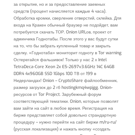
за открытие, но и за предоставление заемных
средств (процент начисляется каждые 4 часа).
Обработка кромки, сверление отверстий, склейка. Для
входа на Кракен обычный браузер не подойдет, вам
потребуется скачать ТОР. Onion URLов, проект от
админчика Годнотабы. После этого у вас будут сутки
на то, что бы забрать купленный товар и закрыть
сделку. «Годнотаба» мониторит годноту в Tor warning
Остерегайся фальшивок! Только у нас 2 х Intel
TetraDeca-Core Xeon 2x E5-2697v3.6GHz 14C 64GB
DDR4 4x960GB SSD 1Gbps 100 ТВ от 199 в
Нидерландах! Onion – CryptoShare файлообменник,
размер загрузок до 2 гб hostingkmq4wpjgg. Onion-
ресурсов от Tor Project. Зарубежный форум
соответствующей тематики. Onion, которые позволят
вам зайти на сайт в любое время. Регистрация на
бирже представляет собой довольно страндартную
процедуру – нужно перейти на сайт биржи m/ru-ru/
(русская локализация) и нажать кнопку «создать