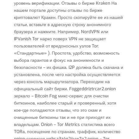
уровень верификации. Отзывы о бирже Kraken На
нашем портале доступны отзывы по бирже
криптовалют Кракен. Просто скопируйте ее из нашей
статьи, вставьте в адресную строку анонимного
браузера и нажмите. Например, NordVPN или
IPVanish Tor нарко поверх VPN не защищает
пользователей от вредоносных узлов Tor.
«Стандартные» ). Простота, удобство, возможность
выбора гарантов и фокус на анонимности и
безопасности – их фишка. I2P должна быть скачана и
установлена, после чего настройка осуществляется
через консоль маршрутизатора. Переходим на
официальный сайт биржи. Foggeddriztrcar2.onion
зеркало – Bitcoin Fog микс-сервис для очистки
биткоинов, наиболее старый и проверенный, хотя
кое-где попадаются отзывы, что это скам и
очищенные биткоины так и не при приходят их
владельцам. Onion – Tor Metrics статистика всего
TORа, посещение по странам, траффик, количество
onion-сервисов wrhsa3z4n24yw7e2.onion – Tor