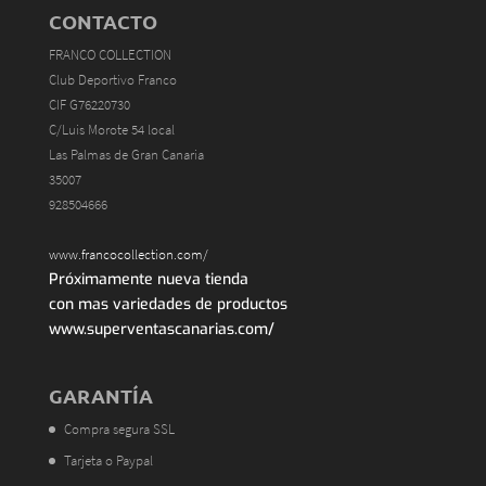
CONTACTO
FRANCO COLLECTION
Club Deportivo Franco
CIF G76220730
C/Luis Morote 54 local
Las Palmas de Gran Canaria
35007
928504666
www.francocollection.com/
Próximamente nueva tienda
con mas variedades de productos
www.superventascanarias.com/
GARANTÍA
Compra segura SSL
Tarjeta o Paypal