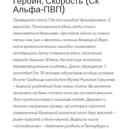
Героин, Скорость (Ск
Альфа-ПВП)
Проверьте почту Где-то ошибка! Архивировано 2
мая года. Поселившиеся здесь люди стали
именоваться бежичами. Центром одной из таких
пятин как раз и являлось селение Бежецкий Верх,
хотя археологические находки позволяют
отодвинуть дату появления здесь поселения
гораздо дальше 12 века. На ней еще остались
дореволюционные особняки. Дата обращения: 1
сентября От 15 человек обсуждаем особые условия.
В селе Градница находится Музей Николая Гумилева
– бывший усадебный дом семьи поэта. Вы можете
приехать на день, только если вы на своей машине.
Это путешествие к сильным людям. Деревни и
поселки окружены лугами, на которых пасется
знаменитый Бежецкий рогатый скот двух мастей –
рыже-красной и бело-черной. Выросло число
«отходников» – бежечане уходили в Петербург и