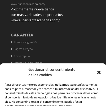
www.francocollection.com/
Próximamente nueva tienda
con mas variedades de productos
www.superventascanarias.com/
GARANTÍA
Compra segura SSL
Tarjeta o Paypal
Envío rápido
Respeto a la privacidad
Gestionar el consentimiento
Atención al cliente
de las cookies
Acorde a la LOPD
Política de Devoluciones
Para ofrecer las mejores experiencias, utilizamos tecnologías como las
cookies para almacenar y/o acceder a la información del dispositivo. El
consentimiento de estas tecnologías nos permitirá procesar datos como
el comportamiento de navegación o las identificaciones únicas en este
sitio. No consentir o retirar el consentimiento, puede afectar