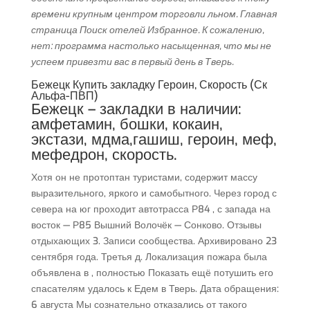
времени крупным центром торговли льном. Главная
страница Поиск отелей Избранное. К сожалению,
нет: программа настолько насыщенная, что мы не
успеем привезти вас в первый день в Тверь.
Бежецк Купить закладку Героин, Скорость (Ск
Альфа-ПВП)
Бежецк – закладки в наличии:
амфетамин, бошки, кокаин,
экстази, мдма,гашиш, героин, меф,
мефедрон, скорость.
Хотя он не протоптан туристами, содержит массу
выразительного, яркого и самобытного. Через город с
севера на юг проходит автотрасса Р84 , с запада на
восток — Р85 Вышний Волочёк — Сонково. Отзывы
отдыхающих 3. Записи сообщества. Архивировано 23
сентября года. Третья д. Локализация пожара была
объявлена в , полностью Показать ещё потушить его
спасателям удалось к Едем в Тверь. Дата обращения:
6 августа Мы сознательно отказались от такого