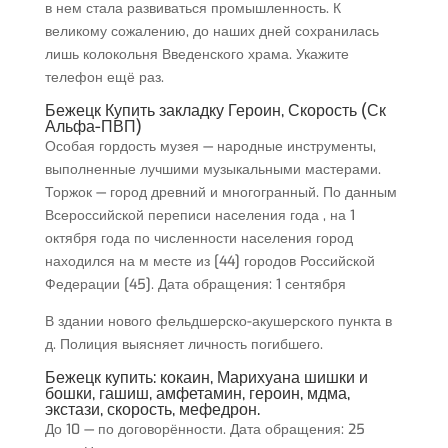
в нем стала развиваться промышленность. К
великому сожалению, до наших дней сохранилась
лишь колокольня Введенского храма. Укажите
телефон ещё раз.
Бежецк Купить закладку Героин, Скорость (Ск
Альфа-ПВП)
Особая гордость музея — народные инструменты,
выполненные лучшими музыкальными мастерами.
Торжок — город древний и многогранный. По данным
Всероссийской переписи населения года , на 1
октября года по численности населения город
находился на м месте из [44] городов Российской
Федерации [45]. Дата обращения: 1 сентября
В здании нового фельдшерско-акушерского пункта в
д. Полиция выясняет личность погибшего.
Бежецк купить: кокаин, Марихуана шишки и
бошки, гашиш, амфетамин, героин, мдма,
экстази, скорость, мефедрон.
До 10 — по договорённости. Дата обращения: 25