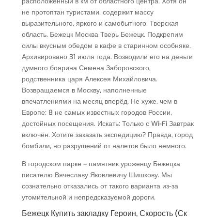
расположенный в км от областного центра. Хотя он
не протоптан туристами, содержит массу
выразительного, яркого и самобытного. Тверская
область. Бежецк Москва Тверь Бежецк. Подкрепим
силы вкусным обедом в кафе в старинном особняке.
Архивировано 31 июля года. Возводили его на деньги
думного боярина Семена Заборовского,
родственника царя Алексея Михайловича.
Возвращаемся в Москву, наполненные
впечатлениями на месяц вперёд. Не хуже, чем в
Европе: 8 не самых известных городов России,
достойных посещения. Искать: Только с Wi-Fi Завтрак
включён. Хотите заказать экспедицию? Правда, город
бомбили, но разрушений от налетов было немного.
В городском парке – памятник уроженцу Бежецка
писателю Вячеславу Яковлевичу Шишкову. Мы
сознательно отказались от такого варианта из-за
утомительной и непредсказуемой дороги.
Бежецк Купить закладку Героин, Скорость (Ск