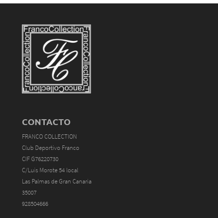
CONTACTO
FRANCO COLLECTION
Club Deportivo Franco
CIF G76220730
C/Luis Morote 54 local
Las Palmas de Gran Canaria
35007
928504666