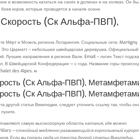
е и возможность кататься на санях в долинах и на холмах. Он бы
 боев коров, которые проводятся в начале осени.
 Скорость (Ск Альфа-ПВП),
е Мёрт и Мозель региона Лотарингия. Социальные сети. Martigny
й. Это Церматт – небольшая швейцарская деревушка. Официальный
й. Лучшие направления в регионе Вале. Email – логин Текст подска
. В Швейцарской Конфедерации — с года. Название горы происхо
halet des Alpes, м.
орость (Ск Альфа-ПВП), Метамфетам
орость (Ск Альфа-ПВП), Метамфетам
а другой статьи Википедии, следует уточнить ссылку так, чтобы он
 пункте.
оставляют самую высокогорную область катания, где можно
illars — спокойный медленно развивающийся горнолыжный курорт
ков. Если вы попали сюда из текста другой статьи Википедии,