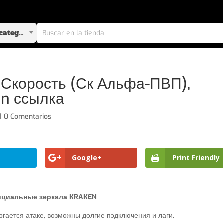
Selecciona una categoría
 Скорость (Ск Альфа-ПВП),
n ссылка
|
0 Comentarios
Google+
Print Friendly
циальные зеркала KRAKEN
гается атаке, возможны долгие подключения и лаги.