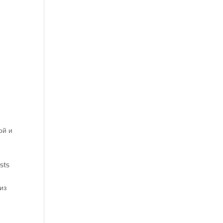
ой и
sts
из