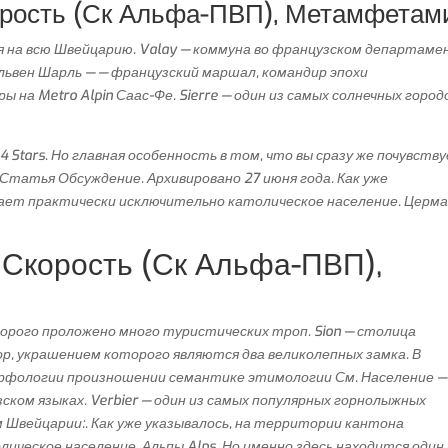
орость (Ск Альфа-ПВП), Метамфетам
я на всю Швейцарию. Valay — коммуна во французском департам
львен Шарль — — французский маршал, командир эпохи
 на Metro Alpin Саас-Фе. Sierre — один из самых солнечных город
4 Stars. Но главная особенность в том, что вы сразу же почувств
татья Обсуждение. Архивировано 27 июня года. Как уже
вает практически исключительно католическое население. Церм
 Скорость (Ск Альфа-ПВП),
орого проложено много туристических троп. Sion — столица
ор, украшением которого являются два великолепных замка. В
орфологии произношении семантике этимологии См. Население —
ском языках. Verbier — один из самых популярных горнолыжных
 Швейцарии:. Как уже указывалось, на территории кантона
ческое население. Альпы Alps. Но именно здесь находится один 