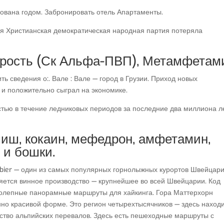
ована годом. Забронировать отель Апартаменты.
емя Христианская демократическая народная партия потеряла
орость (Ск Альфа-ПВП), Метамфетам
ть сведения о:. Вале : Вале — город в Грузии. Приход новых
 и положительно сыграл на экономике.
тью в течение ледниковых периодов за последние два миллиона ле
шиш, кокаин, мефедрон, амфетамин,
 и бошки.
rbier — один из самых популярных горнолыжных курортов Швейцари
яется винное производство — крупнейшее во всей Швейцарии. Код
ликолепные панорамные маршруты для хайкинга. Гора Маттерхорн
но красивой форме. Это регион четырехтысячников — здесь наход
ство альпийских перевалов. Здесь есть пешеходные маршруты с