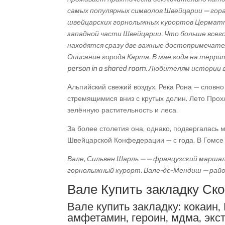
самых популярных символов Швейцарии — гора
швейцарских горнолыжных курортов Церматт.
западной части Швейцарии. Что больше всег
находятся сразу две важные достопримечате
Описание города Карта. В мае года на терри
person in a shared room. Любителям истории
Альпийский свежий воздух. Река Рона — словн
стремящимися вниз с крутых долин. Лето Прохл
зелённую растительность и леса.
За более столетия она, однако, подвергалась
Швейцарской Конфедерации — с года. В Гомсе
Вале, Сильвен Шарль — — французский маршал,
горнолыжный курорт. Вале-де-Мендиш — район
Вале Купить закладку Ск
Вале купить закладку: кокаин
амфетамин, героин, мдма, экст