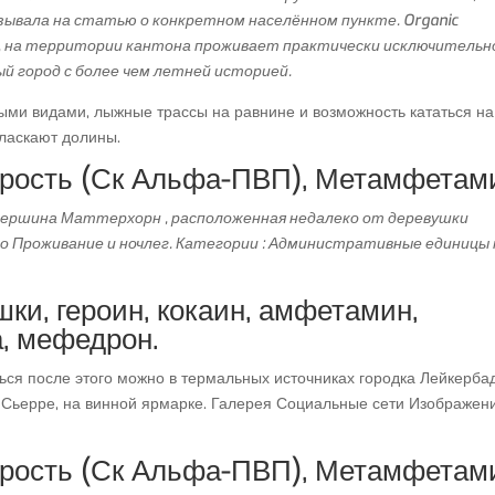
зывала на статью о конкретном населённом пункте. Organic
сь, на территории кантона проживает практически исключительн
ый город с более чем летней историей.
ми видами, лыжные трассы на равнине и возможность кататься на
 ласкают долины.
орость (Ск Альфа-ПВП), Метамфетам
вершина Маттерхорн , расположенная недалеко от деревушки
 Проживание и ночлег. Категории : Административные единицы 
шки, героин, кокаин, амфетамин,
, мефедрон.
ься после этого можно в термальных источниках городка Лейкербад
 Сьерре, на винной ярмарке. Галерея Социальные сети Изображен
орость (Ск Альфа-ПВП), Метамфетам