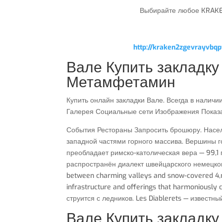
Выбирайте любое KRAKEN
http://kraken2zgevrayvb
Вале Купить закладку
Метамфетамин
Купить онлайн закладки Вале. Всегда в налич
Галерея Социальные сети Изображения Показа
События Рестораны Запросить брошюру. Населе
западной частями горного массива. Вершины гор
преобладает римско-католическая вера — 99,1
распространён диалект швейцарского немецкого 
between charming valleys and snow-covered 4,met
infrastructure and offerings that harmoniously
струится с ледников. Les Diablerets — известн
Вале Купить закладку