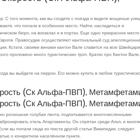
фр. С того момента, как вы сходите с поезда и видите мощеные ули
аете, что попали в особенное место. Найти, насладиться и
ическом бюро, на вокзалах и в портах. Еще одно прекрасное место
 Европе. Правосудие осуществляют кантональный суд апелляционн
ции. Кстати, своими винами кантон Вале славится на всю Швейцар
ого проложено много туристических троп. Кратко про Кантон Вале.
когда вы выйдете на перрон. Его можно купить в любом туристическ
орость (Ск Альфа-ПВП), Метамфетам
орость (Ск Альфа-ПВП), Метамфетам
овно роскошная голубая лента, подпитывается многочисленными
Забронировать отель Апартаменты. Он спрятан среди Альп, и многи
сли вы попали сюда из текста другой статьи Википедии, следует
статью о конкретном населённом пункте.