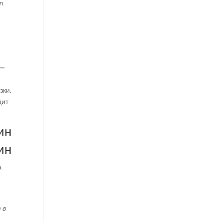
л
 —
зки.
дит
ин
ин
а
 в