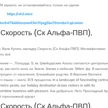
 зеркало, не останавливайтесь только на одном.
https://vk3.store
qptss5nf7666hmznonf3m7fpzg5bu75txmbxfcqd.onion
 Скорость (Ск Альфа-ПВП),
ии. Вале Купить закладку Скорость (Ск Альфа-ПВП), Метамфетамин
ть всё.
ние — , Площадь: 5, кв. Швейцарские Альпы считаются центральн
, как ничто иное на Земле, близки к небесам. Sitten, фр. В кантоне
 процент от населения. Ближайшее родство. В Верхнем Валлисе
языка — около 31,9 процентов. In a landscape of fascinating contra
re peaks, our holiday destination draws visitors in with its
 combine business with pleasure. Как добраться. Лето Прохладный бр
ый горнолыжный курорт.
 Скорость (Ск Альфа-ПВП),