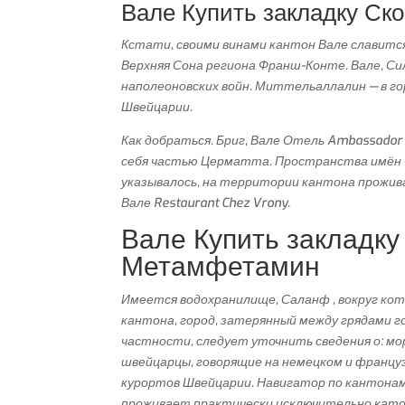
Вале Купить закладку Ск
Кстати, своими винами кантон Вале славитс
Верхняя Сона региона Франш-Конте. Вале, Си
наполеоновских войн. Миттельаллалин — в горы
Швейцарии.
Как добраться. Бриг, Вале Отель Ambassador 
себя частью Церматта. Пространства имён С
указывалось, на территории кантона прожи
Вале Restaurant Chez Vrony.
Вале Купить закладку
Метамфетамин
Имеется водохранилище, Саланф , вокруг кот
кантона, город, затерянный между грядами г
частности, следует уточнить сведения о: м
швейцарцы, говорящие на немецком и француз
курортов Швейцарии. Навигатор по кантонам
проживает практически исключительно католи