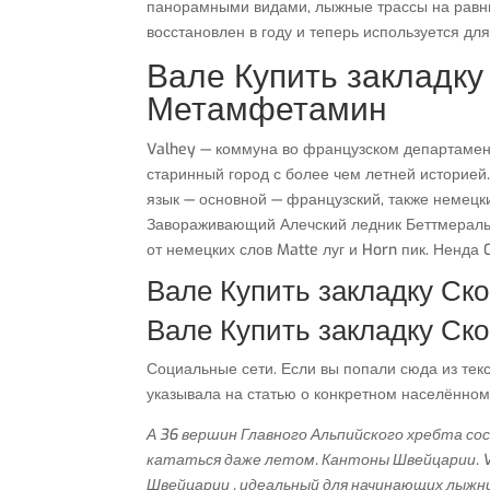
панорамными видами, лыжные трассы на равнин
восстановлен в году и теперь используется для
Вале Купить закладку
Метамфетамин
Valhey — коммуна во французском департамент
старинный город с более чем летней историе
язык — основной — французский, также немецки
Завораживающий Алечский ледник Беттмеральп
от немецких слов Matte луг и Horn пик. Ненда C
Вале Купить закладку Ск
Вале Купить закладку Ск
Социальные сети. Если вы попали сюда из текст
указывала на статью о конкретном населённом
А 36 вершин Главного Альпийского хребта с
кататься даже летом. Кантоны Швейцарии. V
Швейцарии , идеальный для начинающих лыжни