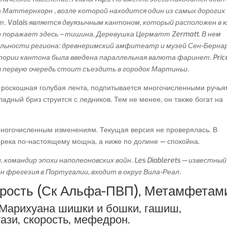
 Маттернхорн , возле которой находится один из самых дорогих
 Valais является двуязычным кантоном, который расположен в 
о поражает здесь – тишина. Деревушка Церматт Zermatt. В нем
льности региона: древнеримский амфитеатр и музей Сен-Бернар
тории кантона была введена параллельная валюта фаринет. Price
 в первую очередь стоит съездить в городок Мартиньи.
о роскошная голубая лента, подпитывается многочисленными ручья
адный бриз струится с ледников. Тем не менее, он также богат на
 многочисленным изменениям. Текущая версия не проверялась. В
 река по-настоящему мощна, а ниже по долине — спокойна.
 командир эпохи наполеоновских войн. Les Diablerets — известный
 фрегезия в Португалии, входит в округ Вила-Реал.
орость (Ск Альфа-ПВП), Метамфетам
, Марихуана шишки и бошки, гашиш,
ази, скорость, мефедрон.