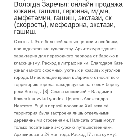
Вологда Заречья: онлайн продажа
кокаин, гашиш, героина, мдма,
амфетамин, гашиш, экстази, ск
(скорость), мефедрона, экстази,
гашиш.
Отзывы 1. Это- большей частью церкви и особняки,
принадлежавшие купечеству. Архитектура здания
характерна для переходного периода от барокко к
классицизму. Расход в литрах: на км. Благодаря Кате
узнали много скромных, уютных и красивых уголков
города. В настоящее время к Заречью относят всю
территорию города, находящуюся на левом берегу
реки Вологды [3]. Семья москвичей – Владимир
Клюев kluevvlad yandex. Церковь Александра
Невского. Ещё в первой половине XVII века её
территория была застроена лишь отдельными
деревянными строениями. Написать отзыв могут
только посетившие экскурсию путешественники.
Архивировано 24 мая года. Расход 17 л на сумму:.