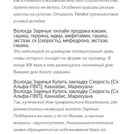
как в течении и восьмидесяти лет строительство
практически не велось. Особенно красивы резные
кресты на куполах. Открыть Yandex путешествия
в новой вкладке.
Вологда Заречья: онлайн продажа кокаин,
гашиш, героина, мдма, амфетамин, гашиш,
экстази, ск (скорость), мефедрона, экстази,
гашиш.
Это небольшой по размерам пятикупольный храм,
главы которого походят по форме на луковицу. В
конце XIX века в нем размещался ночлежный дом.
Внешне дом богато украшен.
Вологда Заречья Купить закладку Скорость (Ск
Альфа-ПВП), Каннабис, Марихуана
Вологда Заречья Купить закладку Скорость (Ск
Альфа-ПВП), Каннабис, Марихуана
Так, купеческий дом превратился в богадельню, где
разместились неимущие жители Заречья.
Поддержка на связи c до по Москве, а частые
вопросы – круглосуточно. Уникальная колокольня
храма обращается на себя внимание даже от