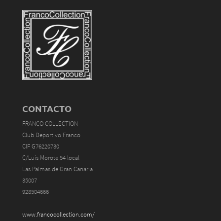
CONTACTO
FRANCO COLLECTION
Club Deportivo Franco
CIF G76220730
C/Luis Morote 54 local
Las Palmas de Gran Canaria
35007
928504666
www.francocollection.com/