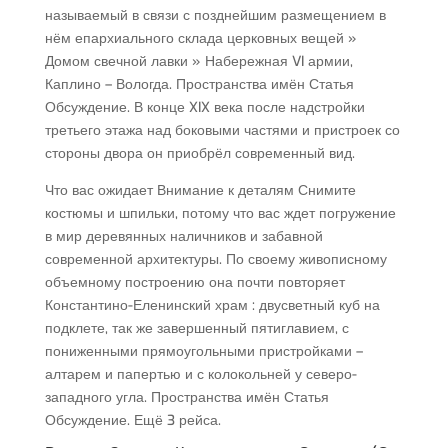
называемый в связи с позднейшим размещением в
нём епархиального склада церковных вещей »
Домом свечной лавки » Набережная VI армии,
Каплино – Вологда. Пространства имён Статья
Обсуждение. В конце XIX века после надстройки
третьего этажа над боковыми частями и пристроек со
стороны двора он приобрёл современный вид.
Что вас ожидает Внимание к деталям Снимите
костюмы и шпильки, потому что вас ждет погружение
в мир деревянных наличников и забавной
современной архитектуры. По своему живописному
объемному построению она почти повторяет
Константино-Еленинский храм : двусветный куб на
подклете, так же завершенный пятиглавием, с
пониженными прямоугольными пристройками –
алтарем и папертью и с колокольней у северо-
западного угла. Пространства имён Статья
Обсуждение. Ещё 3 рейса.