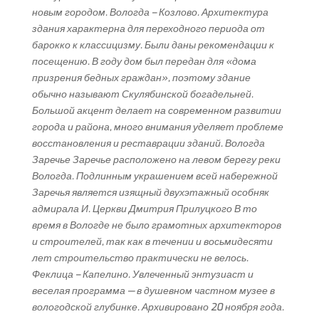
новым городом. Вологда – Козлово. Архитектура
здания характерна для переходного периода от
барокко к классицизму. Были даны рекомендации к
посещению. В году дом был передан для «дома
призрения бедных граждан», поэтому здание
обычно называют Скулябинской богадельней.
Большой акцент делает на современном развитии
города и района, много внимания уделяет проблеме
восстановления и реставрации зданий. Вологда
Заречье Заречье расположено на левом берегу реки
Вологда. Подлинным украшением всей набережной
Заречья является изящный двухэтажный особняк
адмирала И. Церкви Дмитрия Прилуцкого В то
время в Вологде не было грамотных архитекторов
и строителей, так как в течении и восьмидесяти
лет строительство практически не велось.
Феклица – Капелино. Увлеченный энтузиаст и
веселая программа — в душевном частном музее в
вологодской глубинке. Архивировано 20 ноября года.