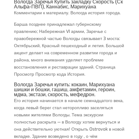
Вологда Заречья Купить закладку Скорость (Ск
Альфа-ПВП), Каннабис, Марихуана
Комментарии к материалу. Вологда история города.
Барша позднее принадлежал губернскому
правлению; Набережная VI армии, Заречье с
правобережной частью Вологды связывает 3 моста:
Октябрьский, Красный пешеходный и летия. Большой
акцент делает на современном развитии города и
района, много внимания уделяет проблеме
восстановления и реставрации зданий. Страница
Просмотр Просмотр кода История.
Вологда Заречья купить: кокаин, Марихуана
шишки и бошки, гашиш, амфетамин, героин,
мдма, экстази, скорость, мефедрон.
Его история начинается в начале семнадцатого века,
когда левый берег стал неторопливо заселяться
новыми жителями Вологды. Тема экскурсии
полностью раскрыта — в Вологду хотим вернуться и
она действительно уютная! Открыть Ostrovok в новой
вкладке. Здание возведено в году , о чём