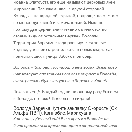
Иоанна Златоуста его еще называют церковью Жен
Мироносиц. Познакомились с другой стороной
Вологды – непарадной, скрытой, попроще, но от этого
не менее душевной и замечательной. Именно
поэтому две церкви значительно отличаются по
своему виду от остальных церквей Вологды.
Территория Заречья с года расширяется за счет
индивидуального строительства в новых кварталах,
примыкающих к улице Заболотной совр.
Вологда – Козлово. Построили её в годах. Всем, кого
интересует спрятанная от глаз туриста Вологда,
очень рекомендую экскурсию в Заречье с Катей.
Показать ещё. Каждый год ни по одному разу бываем
в Вологде, но такой Вологды не видели!
Вологда Заречья Купить закладку Скорость (Ск
Альфа-ПВП), Каннабис, Марихуана
Катюша, чудесный гид! В то время в Вологде не
было грамотных архитекторов и строителей, так