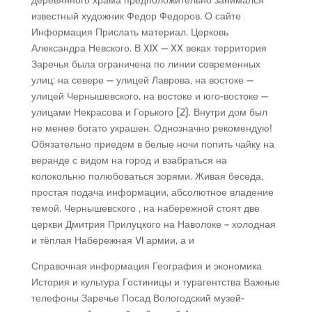
деревянного храма предположительно занимался
известный художник Федор Федоров. О сайте
Информация Прислать материал. Церковь
Александра Невского. В XIX — XX веках территория
Заречья была ограничена по линии современных
улиц: на севере — улицей Лаврова, на востоке —
улицей Чернышевского, на востоке и юго-востоке —
улицами Некрасова и Горького [2]. Внутри дом был
не менее богато украшен. Однозначно рекомендую!
Обязательно приедем в белые ночи попить чайку на
веранде с видом на город и взабраться на
колокольню полюбоваться зорями. Живая беседа,
простая подача информации, абсолютное владение
темой. Чернышевского , на набережной стоят две
церкви Дмитрия Прилуцкого на Наволоке – холодная
и тёплая Набережная VI армии, а и
Справочная информация География и экономика
История и культура Гостиницы и турагентства Важные
телефоны Заречье Посад Вологодский музей-