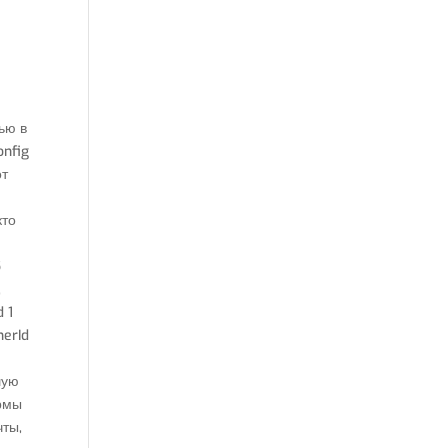
ью в
onfig
от
кто
б
,
 1
nerId
шую
ормы
чты,