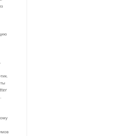
из
ацию
.
тик.
чты
tter
.
бому
румов