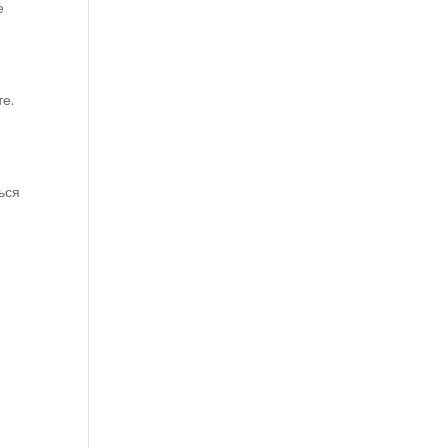
е
те.
ься