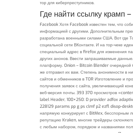
тор для киберпреступников.
Где найти ссылку крамп –
Facebook Хотя Facebook известен тем, что со
информацией с другими. Дополнительным преи
разработана военными силами США. Вот где Т
социальной сети ВКонтакте. И на тор-чеке иден
специальный адрес в firefox для изменения па
других анонов. Ввести запрашиваемые данные. Э
платформу. Onion – Bitcoin Blender очередной 
же отправил их вам. Степень анонимности в н
сайтов и обменников в TOR Изготовление и пр
получения заявок с сайта, увеличивающий конве
веб-версия почты. 393 370 просмотров «contentI
label Header, 100×250: D provider adfox adapt
228129 params pp g ps clmf p2 ezfl disop-des
напрямую конкурирует с BitMex, бесспорным 
репутацию Kraken, многие трейдеры склоняют
с любым набором, порядком и названиями поле