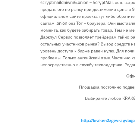
scryptmaildniwm6.onion – ScryptMail есть вст
продать его по рынку при достижении цены в 9
официальном сайте проекта тут либо обратите 
сайтам .onion без Tor – браузера. Они выставл
момента, как будете забирать товар. Тем не м
Даркпул Сервис позволяет трейдерам тайно р
остальных участников рынка? Вывод средств на
уровень доступа к бирже равен нулю. Для почи
проблемы. Только английский язык. Частично 
непосредственно в службу техподдержки. Реда
Офи
Площадка постоянно подвер
Выбирайте любое KRAKEN
http://kraken2zgevrayvb