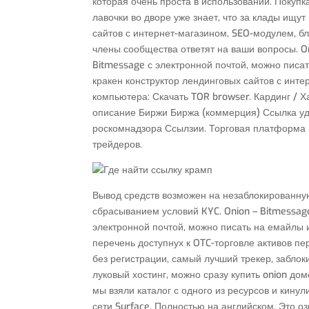
которая очень проста в использовании. Покупк
лавочки во дворе уже знает, что за клады ищ
сайтов с интернет-магазином, SEO-модулем, б
члены сообщества ответят на ваши вопросы. On
Bitmessage с электронной почтой, можно писа
кракен конструктор лендинговых сайтов с инт
компьютера: Скачать TOR browser. Кардинг / Х
описание Биржи Биржа (коммерция) Ссылка уд
роскомнадзора Ссылзии. Торговая платформа н
трейдеров.
Вывод средств возможен на незаблокированну
сбрасыванием условий KYC. Onion – Bitmessage
электронной почтой, можно писать на емайлы 
перечень доступнух к OTC-торговле активов пер
без регистрации, самый лучший трекер, заблок
луковый хостинг, можно сразу купить onion до
мы взяли каталог с одного из ресурсов и кинул
сети Surface. Полностью на английском. Это оз