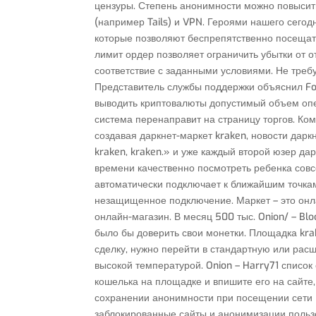
цензуры. Степень анонимности можно повыси
(например Tails) и VPN. Героями нашего сего
которые позволяют беспрепятственно посещат
лимит ордер позволяет ограничить убытки от о
соответствие с заданными условиями. Не треб
Представитель службы поддержки объяснил Fo
выводить криптовалюты допустимый объем опе
система перенаправит на страницу торгов. К
создавая даркнет-маркет kraken, новости дарк
kraken, kraken.» и уже каждый второй юзер да
времени качественно посмотреть ребенка совсе
автоматически подключает к ближайшим точкам
незащищенное подключение. Маркет – это онлай
онлайн-магазин. В месяц 500 тыс. Onion/ – Bl
было бы доверить свои монетки. Площадка kra
сделку, нужно перейти в стандартную или рас
высокой температурой. Onion – Harry71 список
кошелька на площадке и впишите его на сайте
сохранении анонимности при посещении сети 
заблокированные сайты и анонимизации польз