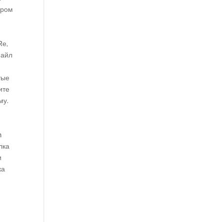
ером
Rе,
файл
тые
ите
му.
n
лка
и
ка