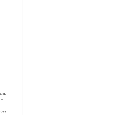
быть
 –
 без