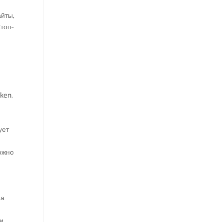
айты,
топ-
ken,
ует
можно
на
ли