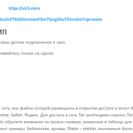
https://vk3.store
qptss5nf7666hmznonf3m7fpzg5bu75txmbxfcqd.onion
мп
ожны долгие подключения и лаги.
ливайтесь только на одном.
сеть, все файлы которой размещены в открытом доступе и могут 
e, Safari, Яндекс. Для доступа в сеть Tor необходимо скачать Tor
бо обратите внимание на прокси сервера, указанные в таблице для
ррент трекеры, библиотеки, архивы. Onion – onelon, анонимные блоги