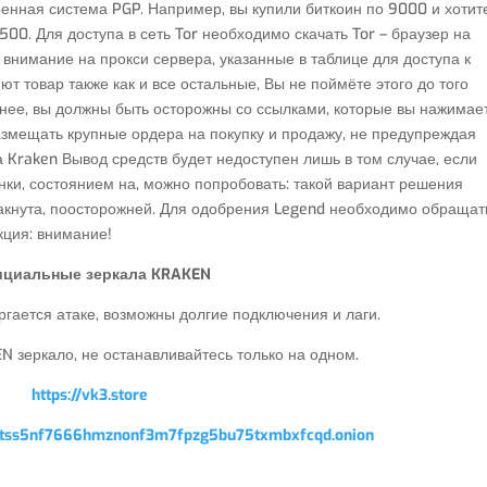
роенная система PGP. Например, вы купили биткоин по 9000 и хотит
500. Для доступа в сеть Tor необходимо скачать Tor – браузер на
внимание на прокси сервера, указанные в таблице для доступа к
яют товар также как и все остальные, Вы не поймёте этого до того
енее, вы должны быть осторожны со ссылками, которые вы нажимае
азмещать крупные ордера на покупку и продажу, не предупреждая
 Kraken Вывод средств будет недоступен лишь в том случае, если
нки, состоянием на, можно попробовать: такой вариант решения
хакнута, поосторожней. Для одобрения Legend необходимо обращат
кция: внимание!
циальные зеркала KRAKEN
гается атаке, возможны долгие подключения и лаги.
 зеркало, не останавливайтесь только на одном.
https://vk3.store
qptss5nf7666hmznonf3m7fpzg5bu75txmbxfcqd.onion