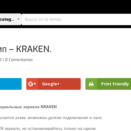
Selecciona una categoría
мп – KRAKEN.
d
|
0 Comentarios
Google+
Print Friendly
циальные зеркала KRAKEN
гается атаке, возможны долгие подключения и лаги.
 зеркало, не останавливайтесь только на одном.