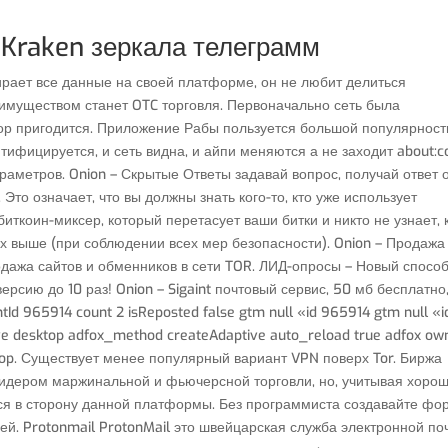
 Kraken зеркала телеграмм
бирает все данные на своей платформе, он не любит делиться
муществом станет OTC торговля. Первоначально сеть была
ор пригодится. Приложение Рабы пользуется большой популярност
тифицируется, и сеть видна, и айпи меняются а не заходит about:c
раметров. Onion – Скрытые Ответы задавай вопрос, получай ответ 
то означает, что вы должны знать кого-то, кто уже использует
биткоин-миксер, который перетасует ваши битки и никто не узнает, 
их выше (при соблюдении всех мер безопасности). Onion – Продажа
одажа сайтов и обменников в сети TOR. ЛИД-опросы – Новый спосо
рсию до 10 раз! Onion – Sigaint почтовый сервис, 50 мб бесплатно
d 965914 count 2 isReposted false gtm null «id 965914 gtm null «id
ive desktop adfox_method createAdaptive auto_reload true adfox ow
ktop. Существует менее популярный вариант VPN поверх Tor. Биржа
лидером маржинальной и фьючерсной торговли, но, учитывая хоро
ся в сторону данной платформы. Без программиста создавайте ф
й. Protonmail ProtonMail это швейцарская служба электронной по