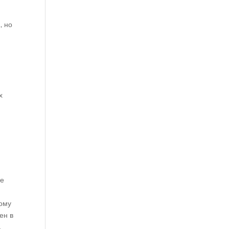
, но
х
ие
й
тому
ен в
.