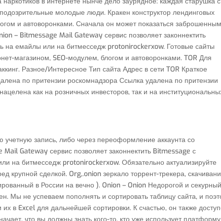
а наркотиков в интернете нынче дело заурядное: каждая старушка с
ут подозрительные молодые люди. Кракен конструктор лендинговых
логом и автоворонками. Сначала он может показаться заброшенным
ion – Bitmessage Mail Gateway сервис позволяет законнектить
ть на емайлы или на битмесседж protonirockerxow. Готовые сайты
ернет-магазином, SEO-модулем, блогом и автоворонками. TOR Для
аккинг. Разное/Интересное Тип сайта Адрес в сети TOR Краткое
алена по притензии роскомнадзора Ссылка удалена по притензии
ацелена как на розничных инвесторов, так и на институциональны
ю учетную запись, либо через переоформление аккаунта со
 Mail Gateway сервис позволяет законнектить Bitmessage с
или на битмесседж protonirockerxow. Обязательно актуализируйте
ед крупной сделкой. Org,.onion зеркало торрент-трекера, скачиван
ированный в России на вечно ). Onion – Onion Недорогой и секурны
мен. Мы не успеваем пополнять и сортировать таблицу сайта, и поэ
и их в Excel для дальнейшей сортировки. К счастью, он также доступ
начает, что вы должны знать кого-то, кто уже использует платформу