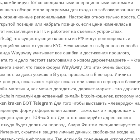
ть, комбинируя Tor со специальными операционными системами
дняшнего обзора стали программы для входа на заблокированные с
ь ограниченные региональными. Настройка относительно проста. С
ткрытой позиции или набрать позицию, если цена изменилась в
ует инсталляции на ПК и работает на съемных устройствах.
rkLog, что существующие клиенты из РФ могут депонировать и
раций зависит от уровня KYC. Независимо от выбранного способа
оманда Wayaway учитывает все ошибки и достижения прошлого,
нета то и дело пестрят заголовками о новом даркнет-маркете – «kra
ркнета знает, что такое форум WayAway. Это итак очень быстро,
м нет, из дома уезжаю в 8 утра, приезжаю в 8 вечера. Утилита
 доступа, показывает «ping» показатели каждого сервера и блокир
н-магазин и, как можно догадаться, даркнет-маркет – это даркнет
ockchain пожалуй единственный онлайн bitcoin-кошелек, которому 
ken kraken БОТ Telegram Для того чтобы выставить «леверидж» на
ширенную форму оформления заявки. Также, как и к подросткам с
 существующих TOR-сайтов. Для этого скопируйте адрес вашего
, откуда будет делаться перевод. Авира Фантом специализируется 
Интернет, скрытии и защите личных данных, свободном входе на
овательской информации. Так, если оба соединения ускоряются и