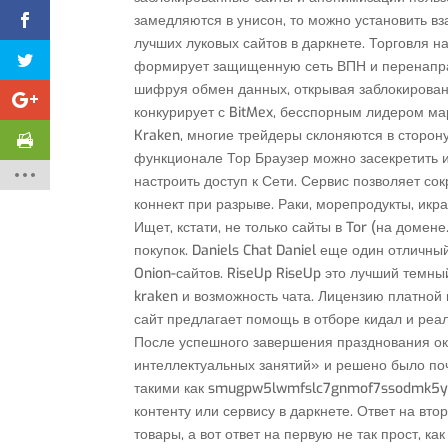
замедляются в унисон, то можно установить вз
лучших луковых сайтов в даркнете. Торговля н
формирует защищенную сеть ВПН и перенаправ
шифруя обмен данных, открывая заблокирова
конкурирует с BitMex, бесспорным лидером м
Kraken, многие трейдеры склоняются в сторон
функционале Тор Браузер можно засекретить и
настроить доступ к Сети. Сервис позволяет сок
коннект при разрыве. Раки, морепродукты, икр
Ищет, кстати, не только сайты в Tor (на домен
покупок. Daniels Chat Daniel еще один отличны
Onion-сайтов. RiseUp RiseUp это лучший темны
kraken и возможность чата. Лицензию платной 
сайт предлагает помощь в отборе кидал и реа
После успешного завершения празднования ок
интеллектуальных занятий» и решено было почи
такими как smugpw5lwmfslc7gnmof7ssodmk5y5f
контенту или сервису в даркнете. Ответ на в
товары, а вот ответ на первую не так прост, к