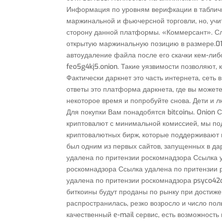
Информация по уровням верифкации в табличн
маржинальной и фьючерсной торговли, но, уч
сторону данной платформы. «Коммерсант». Сле
открытую маржинальную позицию в размере.01-0
автоудаление файла после его скачки кем-либ
feo5g4kj5.onion. Такие уязвимости позволяют, 
Фактически даркнет это часть интернета, сеть
ответы это платформа даркнета, где вы можете
некоторое время и попробуйте снова. Дети и л
Для покупки Вам понадобятся bitcoinы. Onion 
криптовалют с минимальной комиссией, мы по
криптовалютных бирж, которые поддерживают вв
был одним из первых сайтов, запущенных в д
удалена по притензии роскомнадзора Ссылка 
роскомнадзора Ссылка удалена по притензии 
удалена по притензии роскомнадзора psyco42co
биткоины будут проданы по рынку при достиже
распространилась, резко возросло и число пол
качественный e-mail сервис, есть возможность