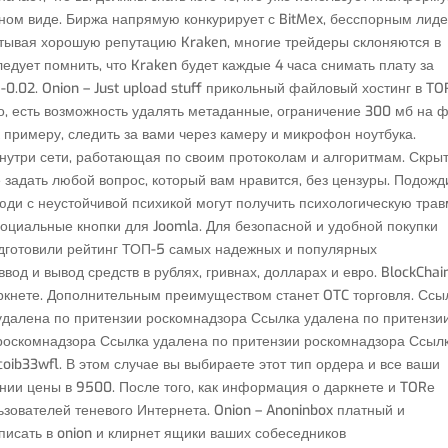
ом виде. Биржа напрямую конкурирует с BitMex, бесспорным лид
итывая хорошую репутацию Kraken, многие трейдеры склоняются в
дует помнить, что Kraken будет каждые 4 часа снимать плату за
.02. Onion – Just upload stuff прикольный файловый хостинг в TO
о, есть возможность удалять метаданные, ограничение 300 мб на 
к примеру, следить за вами через камеру и микрофон ноутбука.
 внутри сети, работающая по своим протоколам и алгоритмам. Скры
 задать любой вопрос, который вам нравится, без цензуры. Подожд
юди с неустойчивой психикой могут получить психологическую трав
Социальные кнопки для Joomla. Для безопасной и удобной покупки
дготовили рейтинг ТОП-5 самых надежных и популярных
од и вывод средств в рублях, гривнах, долларах и евро. BlockChai
аркнете. Дополнительным преимуществом станет OTC торговля. Ссы
удалена по притензии роскомнадзора Ссылка удалена по притензи
роскомнадзора Ссылка удалена по притензии роскомнадзора Ссыл
ib33wfl. В этом случае вы выбираете этот тип ордера и все ваши
нии цены в 9500. После того, как информация о даркнете и TORе
ьзователей теневого Интернета. Onion – Anoninbox платный и
 писать в onion и клирнет ящики ваших собеседников