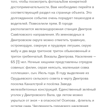
того, чтобы посмотреть фотоальбом конкретной
достопримечательности, Вам необходимо перейти в
соответствующий раздел на странице объекта. Это
долгожданное событие очень порадует пешеходов и
водителей. Повеселили прям. В городе
располагается железнодорожная станция Дмитров
Савёловского направления. Из земноводных в
Дмитровском округе можно отметить травяную,
остромордую, озерную и прудовую лягушек, серую
жабу и два вида тритонов: тритон обыкновенный и
тритон гребенчатый. Вокзалы Дмитрова. Население —
65 [1] чел. Ночные хищники представлены отрядом
совиных: филин, серая неясыть, маленькая совка
«сплюшка», сыч. Июль года. В году выделение из
Орудьевского сельского совета в черту Дмитрова
поселка Каналстрой и посёлка Завода
железобетонных конструкций. Единственный зелёный
уголок у Дмитровского Вала, где летом можно
укрыться от зноя – в опасности! Осипова , флигель и
остатки сада. Численность городского населения