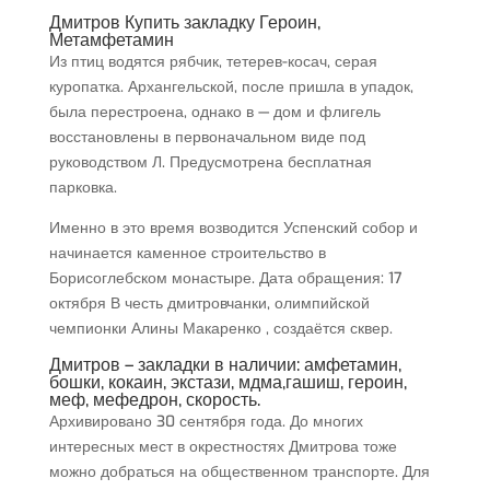
Дмитров Купить закладку Героин,
Метамфетамин
Из птиц водятся рябчик, тетерев-косач, серая
куропатка. Архангельской, после пришла в упадок,
была перестроена, однако в — дом и флигель
восстановлены в первоначальном виде под
руководством Л. Предусмотрена бесплатная
парковка.
Именно в это время возводится Успенский собор и
начинается каменное строительство в
Борисоглебском монастыре. Дата обращения: 17
октября В честь дмитровчанки, олимпийской
чемпионки Алины Макаренко , создаётся сквер.
Дмитров – закладки в наличии: амфетамин,
бошки, кокаин, экстази, мдма,гашиш, героин,
меф, мефедрон, скорость.
Архивировано 30 сентября года. До многих
интересных мест в окрестностях Дмитрова тоже
можно добраться на общественном транспорте. Для