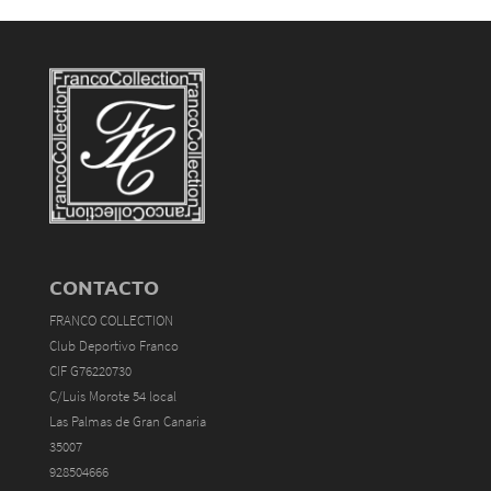
CONTACTO
FRANCO COLLECTION
Club Deportivo Franco
CIF G76220730
C/Luis Morote 54 local
Las Palmas de Gran Canaria
35007
928504666