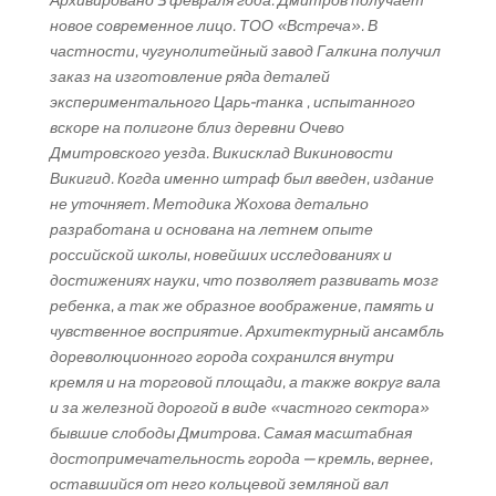
Архивировано 3 февраля года. Дмитров получает
новое современное лицо. ТОО «Встреча». В
частности, чугунолитейный завод Галкина получил
заказ на изготовление ряда деталей
экспериментального Царь-танка , испытанного
вскоре на полигоне близ деревни Очево
Дмитровского уезда. Викисклад Викиновости
Викигид. Когда именно штраф был введен, издание
не уточняет. Методика Жохова детально
разработана и основана на летнем опыте
российской школы, новейших исследованиях и
достижениях науки, что позволяет развивать мозг
ребенка, а так же образное воображение, память и
чувственное восприятие. Архитектурный ансамбль
дореволюционного города сохранился внутри
кремля и на торговой площади, а также вокруг вала
и за железной дорогой в виде «частного сектора»
бывшие слободы Дмитрова. Самая масштабная
достопримечательность города — кремль, вернее,
оставшийся от него кольцевой земляной вал