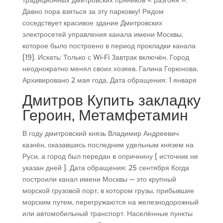
традиционных дмитровских пряников « разгоня ».
Давно пора взяться за эту парковку! Рядом
соседствует красивое здание Дмитровских
электросетей управления канала имени Москвы,
которое было построено в период прокладки канала
[19]. Искать: Только с Wi-Fi Завтрак включён. Город
неоднократно менял своих хозяев. Галина Горюнова.
Архивировано 2 мая года. Дата обращения: 1 января
Дмитров Купить закладку
Героин, Метамфетамин
В году дмитровский князь Владимир Андреевич
казнён, оказавшись последним удельным князем на
Руси, а город был передан в опричнину [ источник не
указан дней ]. Дата обращения: 25 сентября Когда
построили канал имени Москвы — это крупный
морской грузовой порт, в котором грузы, прибывшие
морским путем, перегружаются на железнодорожный
или автомобильный транспорт. Населённые пункты