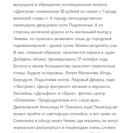
выпущена в обращение коллекционная монета
«Дмитров» номиналом 10 рублей из серии « Города
воинской славы ». К городу непосредственно
примыкало дворцовое село Подлипичье. А со
стороны железной дороги есть маленький въезд у
Чижика, но проехать возможно лишь до городской
парикмахерской – далее тупик. Можно встретить сов.
В них, главным образом, заселяются караси и щуки.
Добавить объект. Архивировано 17 октября года.
Болота в своем большинстве населяют перелетные
птицы. Будьте осторожны. Лилия Малахова. Игорь
Бородуля. Подъячева неопр. Ледовый Дворец, парк
«Экстрим», Центр фигурного катания и кёрлинга,
бассейны «Дельфин» и «Бриз», фитнес-центр
«Олимпик». Председателем его стала врач
Дмитровской больницы Н. Показать ещё Пешеход же
может пройти от светофора спокойно, а вот ниже по
Семенюка в обход через Чижик, где машины не могут
нормально разъехаться и пешеходам очень сложно