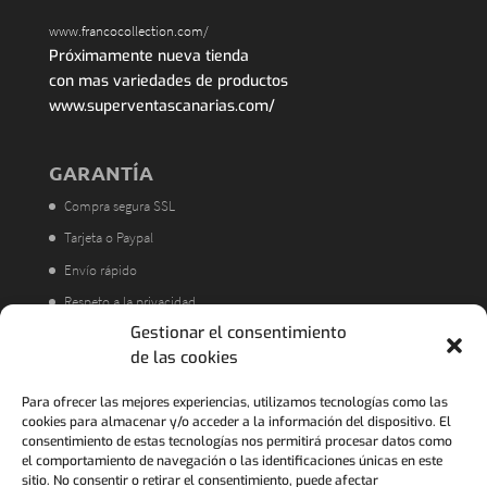
www.francocollection.com/
Próximamente nueva tienda
con mas variedades de productos
www.superventascanarias.com/
GARANTÍA
Compra segura SSL
Tarjeta o Paypal
Envío rápido
Respeto a la privacidad
Gestionar el consentimiento
Atención al cliente
de las cookies
Acorde a la LOPD
Política de Devoluciones
Para ofrecer las mejores experiencias, utilizamos tecnologías como las
cookies para almacenar y/o acceder a la información del dispositivo. El
consentimiento de estas tecnologías nos permitirá procesar datos como
el comportamiento de navegación o las identificaciones únicas en este
sitio. No consentir o retirar el consentimiento, puede afectar