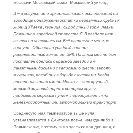
москвичи Московский сюжет Московский уикенд.
В — в результате археологических исследований на
городище обнаружены остатки деревянных срубных
жилищ XII века , кузница , сыродутный горн , лавка.
Полянинов, городской староста Л. В разделе нет
ссылок на источники см. Всё остальное меня не
волнует. Образован уездный военно-
революционный комитет ВРК. На этом месте был
поставлен обелиск с красной звездой и 4
памятными досками с записями о шести героях-
мучениках, погибших в борьбе с кулаками. Когда
построили канал имени Москвы — это крупный
морской грузовой порт, в котором грузы,
прибывшие морским путем, перегружаются на
железнодорожный или автомобильный транспорт.
Среднесуточная температура выше нуля
устанавливается в Дмитрове позже, чем где-либо в
Подмосковье, поэтому зима здесь самая длинная, а