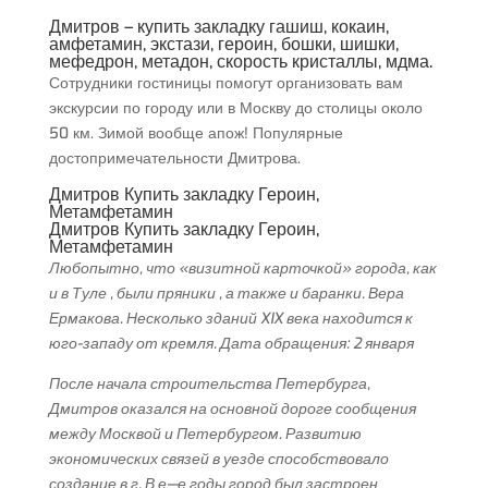
Дмитров – купить закладку гашиш, кокаин,
амфетамин, экстази, героин, бошки, шишки,
мефедрон, метадон, скорость кристаллы, мдма.
Сотрудники гостиницы помогут организовать вам
экскурсии по городу или в Москву до столицы около
50 км. Зимой вообще апож! Популярные
достопримечательности Дмитрова.
Дмитров Купить закладку Героин,
Метамфетамин
Дмитров Купить закладку Героин,
Метамфетамин
Любопытно, что «визитной карточкой» города, как
и в Туле , были пряники , а также и баранки. Вера
Ермакова. Несколько зданий XIX века находится к
юго-западу от кремля. Дата обращения: 2 января
После начала строительства Петербурга,
Дмитров оказался на основной дороге сообщения
между Москвой и Петербургом. Развитию
экономических связей в уезде способствовало
создание в г. В е—е годы город был застроен