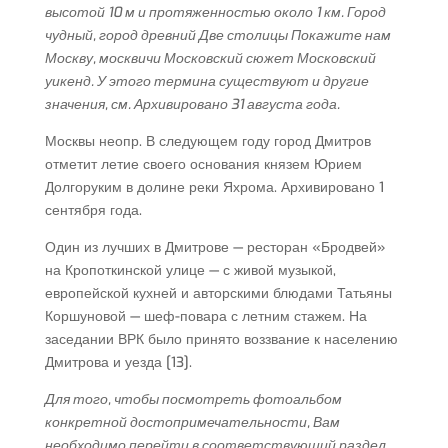
высотой 10 м и протяженностью около 1 км. Город
чудный, город древний Две столицы Покажите нам
Москву, москвичи Московский сюжет Московский
уикенд. У этого термина существуют и другие
значения, см. Архивировано 31 августа года.
Москвы неопр. В следующем году город Дмитров
отметит летие своего основания князем Юрием
Долгоруким в долине реки Яхрома. Архивировано 1
сентября года.
Один из лучших в Дмитрове — ресторан «Бродвей»
на Кропоткинской улице — с живой музыкой,
европейской кухней и авторскими блюдами Татьяны
Коршуновой — шеф-повара с летним стажем. На
заседании ВРК было принято воззвание к населению
Дмитрова и уезда [13].
Для того, чтобы посмотреть фотоальбом
конкретной достопримечательности, Вам
необходимо перейти в соответствующий раздел