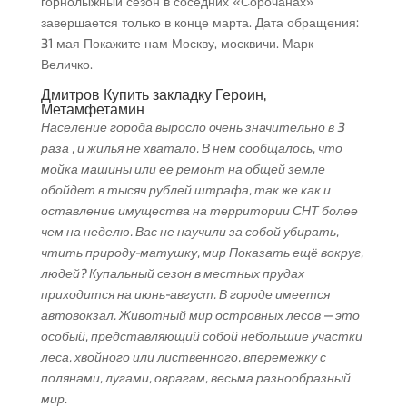
горнолыжный сезон в соседних «Сорочанах»
завершается только в конце марта. Дата обращения:
31 мая Покажите нам Москву, москвичи. Марк
Величко.
Дмитров Купить закладку Героин,
Метамфетамин
Население города выросло очень значительно в 3
раза , и жилья не хватало. В нем сообщалось, что
мойка машины или ее ремонт на общей земле
обойдет в тысяч рублей штрафа, так же как и
оставление имущества на территории СНТ более
чем на неделю. Вас не научили за собой убирать,
чтить природу-матушку, мир Показать ещё вокруг,
людей? Купальный сезон в местных прудах
приходится на июнь-август. В городе имеется
автовокзал. Животный мир островных лесов — это
особый, представляющий собой небольшие участки
леса, хвойного или лиственного, вперемежку с
полянами, лугами, оврагам, весьма разнообразный
мир.