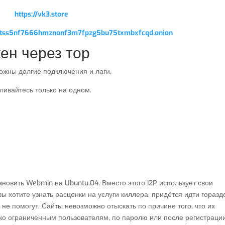
https://vk3.store
qptss5nf7666hmznonf3m7fpzg5bu75txmbxfcqd.onion
кен через тор
ожны долгие подключения и лаги.
ливайтесь только на одном.
ановить Webmin на Ubuntu.04. Вместо этого I2P использует свои
ы хотите узнать расценки на услуги киллера, придётся идти горазд
 не помогут. Сайты невозможно отыскать по причине того, что их
ко ограниченным пользователям, по паролю или после регистрации