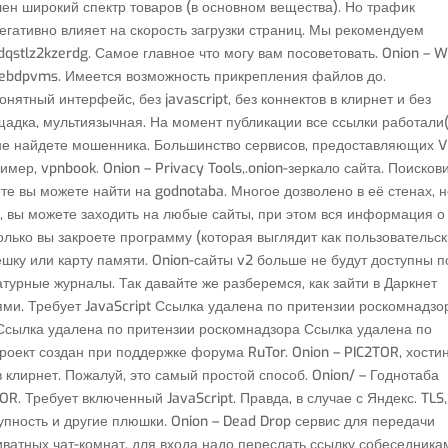
лен широкий спектр товаров (в основном вещества). Но трафик
егативно влияет на скорость загрузки страниц. Мы рекомендуем
dqstlz2kzerdg. Самое главное что могу вам посоветовать. Onion –
d2ebdpvms. Имеется возможность прикрепления файлов до.
нятный интерфейс, без javascript, без коннектов в клирнет и без
ощадка, мультиязычная. На момент публикации все ссылки работали(
 не найдете мошенника. Большинство сервисов, предоставляющих 
имер, vpnbook. Onion – Privacy Tools,.onion-зеркало сайта. Поисков
е вы можете найти на godnotaba. Многое дозволено в её стенах, 
ls, вы можете заходить на любые сайты, при этом вся информация о
олько вы закроете программу (которая выглядит как пользовательс
ку или карту памяти. Onion-сайты v2 больше не будут доступны п
турные журналы. Так давайте же разберемся, как зайти в Даркнет
ями. Требует JavaScript Ссылка удалена по притензии роскомнадзо
Ссылка удалена по притензии роскомнадзора Ссылка удалена по
оект создан при поддержке форума RuTor. Onion – PIC2TOR, хости
 в клирнет. Пожалуй, это самый простой способ. Onion/ – Годнотаба
R. Требует включенный JavaScript. Правда, в случае с Яндекс. TLS,
пность и другие плюшки. Onion – Dead Drop сервис для передачи
атных чат-комнат, для входа надо переслать ссылку собеседника