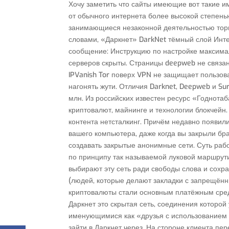
Хочу заметить что сайты имеющие вот такие им
от обычного интернета более высокой степен
занимающиеся незаконной деятельностью торг
словами, «Даркнет» DarkNet тёмный слой Интер
сообщение: Инструкцию по настройке максимал
серверов скрыты. Страницы deepweb не связа
IPVanish Tor поверх VPN не защищает пользова
нагонять жути. Отличия Darknet, Deepweb и Su
млн. Из российских известен ресурс «Годнот
криптовалют, майнинге и технологии блокчейн.
контента нетсталкинг. Причём недавно появил
вашего компьютера, даже когда вы закрыли бр
создавать закрытые анонимные сети. Суть рабо
по принципу так называемой луковой маршрути
выбирают эту сеть ради свободы слова и сохр
(людей, которые делают закладки с запрещён
криптовалюты стали основным платёжным средст
Даркнет это скрытая сеть, соединения которо
именующимися как «друзья с использованием н
зайти в Даркнет через. На стороне клиента п