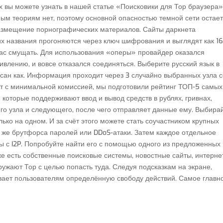
х вы можете узнать в нашей статье «Поисковики для Тор браузера»
ым теориям нет, поэтому основной опасностью темной сети остае
размещение порнографических материалов. Сайты даркнета
их названия прогоняются через ключ шифрования и выглядят как 16
вас смущать. Для использования «оперы» провайдер оказался
влению, и вовсе отказался соединяться. Выберите русский язык в
сан как. Информация проходит через 3 случайно выбранных узла с
ют с минимальной комиссией, мы подготовили рейтинг ТОП-5 самых
которые поддерживают ввод и вывод средств в рублях, гривнах,
го узла и следующего, после чего отправляет данные ему. Выбира
лько на одном. И за счёт этого можете стать соучастником крупных
 же брутфорса паролей или DDoS-атаки. Затем каждое отдельное
 с I2P. Попробуйте найти его с помощью одного из предложенных
кже есть собственные поисковые системы, новостные сайты, интерне
ужают Тор с целью попасть туда. Следуя подсказкам на экране,
вает пользователям определённую свободу действий. Самое главн