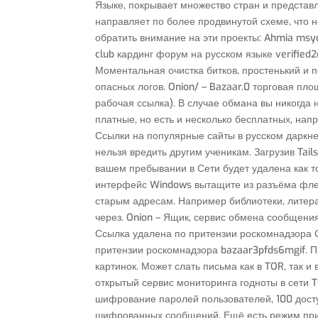
Языке, покрывает множество стран и представ
направляет по более продвинутой схеме, что н
обратить внимание на эти проекты: Ahmia msy
club кардинг форум на русском языке verifie
Моментальная очистка битков, простенький и по
опасных логов. Onion/ – Bazaar.0 торговая пл
рабочая ссылка). В случае обмана вы никогда
платные, но есть и несколько бесплатных, напр
Ссылки на популярные сайты в русском даркнет
нельзя вредить другим ученикам. Загрузив Tai
вашем пребывании в Сети будет удалена как т
интерфейс Windows вытащите из разъёма флеш
старым адресам. Например библиотеки, литера
через. Onion – Ящик, сервис обмена сообщени
Ссылка удалена по притензии роскомнадзора 
притензии роскомнадзора bazaar3pfds6mgif. Пр
картинок. Может слать письма как в TOR, так и
открытый сервис мониторинга годноты в сети TO
шифрование паролей пользователей, 100 досту
шифрованных сообщений. Ещё есть режим прив