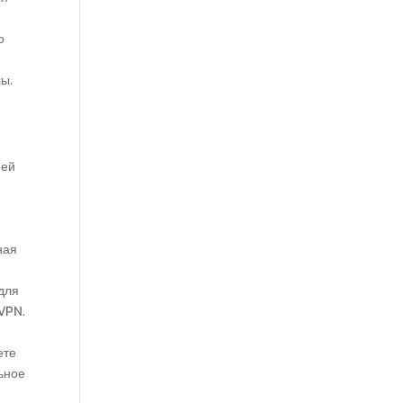
о
лы.
ией
ная
 для
VPN.
ете
льное