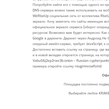
Попробуйте найти его с помощью одного из пр
DNS-сервера можно также использовать на моб
WeRiseUp социальная сеть от коллектива Rise
зеркало. Хочу заметить что сайты имеющие вот 
официальное зеркало сервиса (оборот операци
ресурсов: Возможно вам будет интересно: Как о
Google в даркнете. Даркнет через Андроид Не б
секурный имейл-сервис, требует JavaScript, к 
Достаточно вставить ссылку на страницу, где в
и в новой вкладке откроется страница, на кото
Vabu56j2ep2rwv3b.onion – Russian cypherpunk
примера откройте ссылку rougmnvswfsmd.
Офи
Площадка постоянно подвер
Выбирайте любое KRAKEN