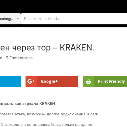
Selecciona una categoría
кен через тор – KRAKEN.
ed
|
0 Comentarios
Google+
Print Friendly
циальные зеркала KRAKEN
гается атаке, возможны долгие подключения и лаги.
 зеркало, не останавливайтесь только на одном.