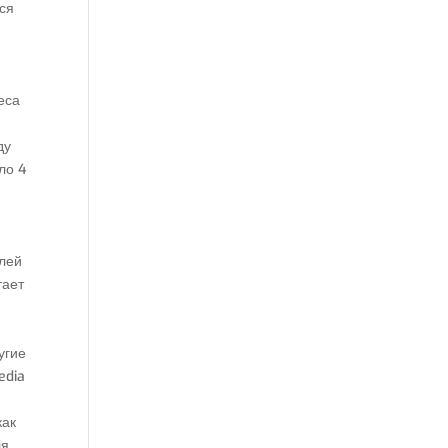
тся
еса
ду
ло 4
елей
тает
угие
edia
как
ля