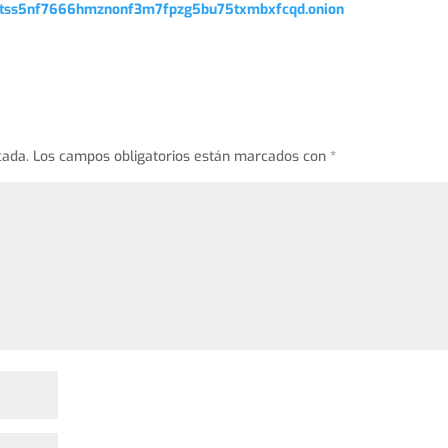
qptss5nf7666hmznonf3m7fpzg5bu75txmbxfcqd.onion
cada.
Los campos obligatorios están marcados con
*