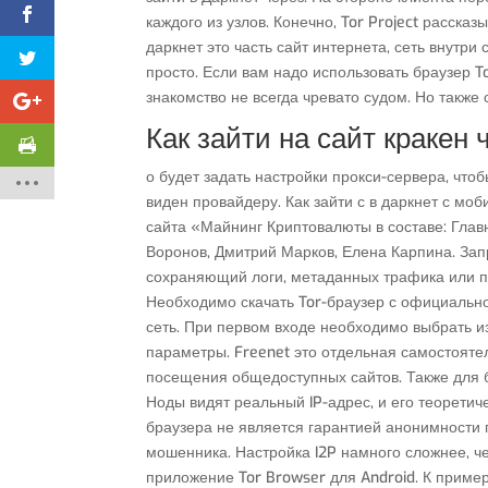
каждого из узлов. Конечно, Tor Project расска
даркнет это часть сайт интернета, сеть внутр
просто. Если вам надо использовать браузер To
знакомство не всегда чревато судом. Но также
Как зайти на сайт кракен 
о будет задать настройки прокси-сервера, что
виден провайдеру. Как зайти с в даркнет с мо
сайта «Майнинг Криптовалюты в составе: Глав
Воронов, Дмитрий Марков, Елена Карпина. Зап
сохраняющий логи, метаданных трафика или по
Необходимо скачать Tor-браузер с официально
сеть. При первом входе необходимо выбрать и
параметры. Freenet это отдельная самостоятел
посещения общедоступных сайтов. Также для 
Ноды видят реальный IP-адрес, и его теоретич
браузера не является гарантией анонимности 
мошенника. Настройка I2P намного сложнее, че
приложение Tor Browser для Android. К пример