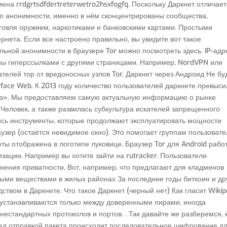
ена rrdgrtsdfdertreterwetro2hsxfogfq. Поскольку Даркнет отличае
ью анонимности, именно в нём сконцентрированы сообщества,
овля оружием, наркотиками и банковскими картами. Простыми
нета. Если все настроено правильно, вы увидите вот такое
ьной анонимности в браузере Tor можно посмотреть здесь. IP-адр
ны гиперссылками с другими страницами. Например, NordVPN или
телей тор от вредоносных узлов Tor. Даркнет через Андроид Не бу
rface Web. К 2013 году количество пользователей даркнете превыси
аба». Мы предоставляем самую актуальную информацию о рынке
 Человек, а также развилась субкультура искателей запрещенного
ись инструменты, которые продолжают эксплуатировать мощности
аузер (остаётся невидимое окно). Это помогает группам пользоват
ты отображена в логотипе луковице. Браузер Tor для Android рабо
зации. Например вы хотите зайти на rutracker. Пользователи
анения приватности. Вот, например, что предлагают для кладменов
ными веществами в жилых районах За последние годы биткоин и др
вом в Даркнете. Что такое Даркнет (черный нет) Как гласит Wikip
й устанавливаются только между доверенными пирами, иногда
естандартных протоколов и портов. . Так давайте же разберемся, 
еред отправкой пакета происходит последовательное шифрование д