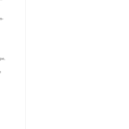
е
n-
ре,
е