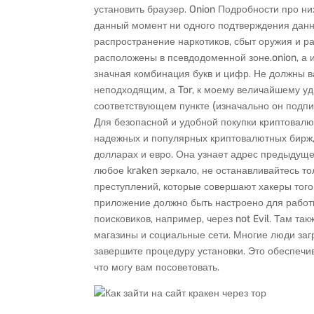
установить браузер. Onion Подробности про ни
данный момент ни одного подтверждения данн
распространение наркотиков, сбыт оружия и 
расположены в псевдодоменной зоне.onion, а 
значная комбинация букв и цифр. Не должны 
неподходящим, а Tor, к моему величайшему уди
соответствующем пункте (изначально он подпи
Для безопасной и удобной покупки криптовал
надежных и популярных криптовалютных бирж, 
долларах и евро. Она узнает адрес предыдуще
любое kraken зеркало, не останавливайтесь то
преступлений, которые совершают хакеры того
приложение должно быть настроено для работы
поисковиков, например, через not Evil. Там та
магазины и социальные сети. Многие люди загр
завершите процедуру установки. Это обеспечи
что могу вам посоветовать.