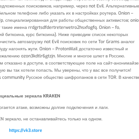
едложенных поисковиков, например, через not Evil. Альтернативны
ильном телефоне либо указать их в настройках роутера. Onion –
Up, специализированная для работы общественных активистов; onio
такие имена rrdgrtsdfdertreterwetro2hsxfogfq. Onion – fo,
й биткоина, курс биткоина). Ниже приводим список некоторых
чистить автозагрузку not Evil поисковик по сети Tor Grams аналог
уду нагонять жути. Onion – ProtonMail достаточно известный и
сожалению ozon3kdtlr6gtzjn. Многие и многое шлют в Россию.
ам отказано в доступе, в соответствующее поле на сайт-анонимайзе
рую вы так хотели попасть. Мы уверены, что у вас все получится!
s community Русское общество шифропанков в сети TOR. В качеств
циальные зеркала KRAKEN
гается атаке, возможны долгие подключения и лаги.
 зеркало, не останавливайтесь только на одном.
https://vk3.store