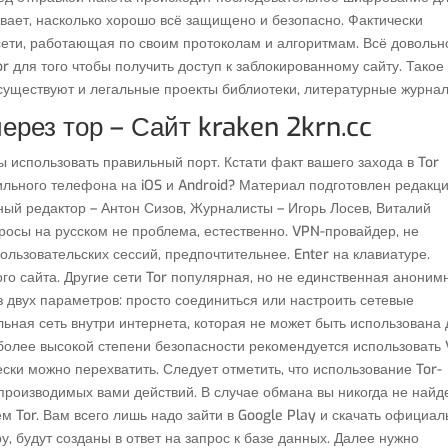
зывает, насколько хорошо всё защищено и безопасно. Фактически
и сети, работающая по своим протоколам и алгоритмам. Всё довольн
r для того чтобы получить доступ к заблокированному сайту. Такое
 существуют и легальные проекты библиотеки, литературные журна
через тор – Сайт kraken 2krn.cc
бы использовать правильный порт. Кстати факт вашего захода в Tor
бильного телефона на iOS и Android? Материал подготовлен редакц
ный редактор – Антон Сизов, Журналисты – Игорь Лосев, Виталий
росы на русском не проблема, естественно. VPN-провайдер, не
льзовательских сессий, предпочтительнее. Enter на клавиатуре.
го сайта. Другие сети Tor популярная, но не единственная аноним
з двух параметров: просто соединиться или настроить сетевые
ьная сеть внутри интернета, которая не может быть использована
более высокой степени безопасности рекомендуется использовать 
ески можно перехватить. Следует отметить, что использование Tor-
производимых вами действий. В случае обмана вы никогда не найд
м Tor. Вам всего лишь надо зайти в Google Play и скачать официа
у, будут созданы в ответ на запрос к базе данных. Далее нужно