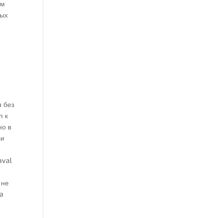
ем
ных
a без
п к
но в
ли
aval
 не
ga
и