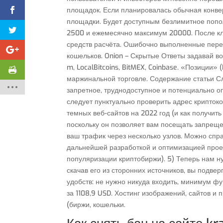
площадок. Если планировалась обычная конве
площадки. Будет доступным безлимитное попо
2500 и ежемесячно максимум 20000. После кл
средств расчёта. Ошибочно выполненные перев
кошельков. Onion – Скрытые Ответы задавай во
m, LocalBitcoins, BitMEX, Coinbase. «Позиции»
маржинальной торговле. Содержание статьи Сл
запретное, труднодоступное и потенциально оп
следует пунктуально проверить адрес криптоко
темных веб-сайтов на 2022 год (и как получить
поскольку он позволяет вам посещать запреще
ваш трафик через несколько узлов. Можно сп
дальнейшей разработкой и оптимизацией проек
популяризации криптобиржи). 5) Теперь нам ну
скачав его из сторонних источников, вы подве
удобств: не нужно никуда входить, минимум ф
за 1108,9 USD. Хостинг изображений, сайтов и 
(биржи, кошельки.