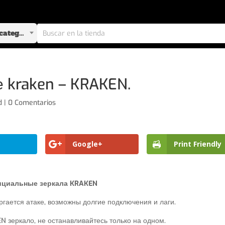
Selecciona una categoría
е kraken – KRAKEN.
d
|
0 Comentarios
Google+
Print Friendly
циальные зеркала KRAKEN
гается атаке, возможны долгие подключения и лаги.
 зеркало, не останавливайтесь только на одном.