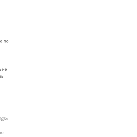
ю по
а не
ть
а
ngs»
но