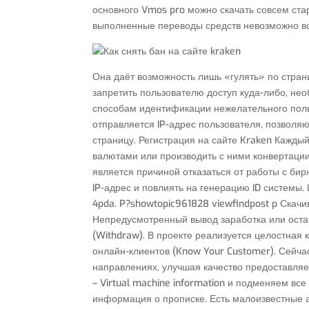
основного Vmos pro можно скачать совсем ста
выполненные переводы средств невозможно во
Она даёт возможность лишь «гулять» по стран
запретить пользователю доступ куда-либо, не
способам идентификации нежелательного польз
отправляется IP-адрес пользователя, позволя
страницу. Регистрация на сайте Kraken Кажды
валютами или производить с ними конвертации
является причиной отказаться от работы с бир
IP-адрес и повлиять на генерацию ID системы. 
4pda. P?showtopic961828 viewfindpost p Скачива
Непредусмотренный вывод заработка или остат
(Withdraw). В проекте реализуется целостна
онлайн-клиентов (Know Your Customer). Сейча
направлениях, улучшая качество предоставляе
– Virtual machine information и подменяем все
информация о прописке. Есть малоизвестные ал