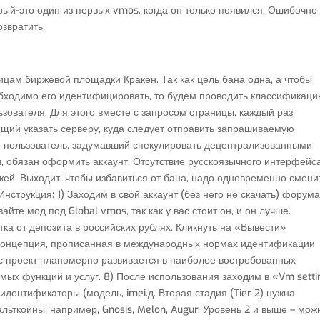
рый-это один из первых vmos, когда он только появился. Ошибочно
звратить.
ицам биржевой площадки Кракен. Так как цель бана одна, а чтобы
обходимо его идентифицировать, то будем проводить классификаци
ователя. Для этого вместе с запросом страницы, каждый раз
ющий указать серверу, куда следует отправить запрашиваемую
й пользователь, задумавший спекулировать децентрализованными
, обязан оформить аккаунт. Отсутствие русскоязычного интерфейс
жей. Выходит, чтобы избавиться от бана, надо одновременно смени
Инструкция: 1) Заходим в свой аккаунт (без него не скачать) форум
йте мод под Global vmos, так как у вас стоит он, и он лучше.
ка от депозита в российских рублях. Кликнуть на «Вывести»
я концепция, прописанная в международных нормах идентификации
с проект планомерно развивается в наиболее востребованных
мых функций и услуг. 8) После использования заходим в «Vm setti
 идентификаторы (модель, imei.д. Вторая стадия (Tier 2) нужна
ьткоины, например, Gnosis, Melon, Augur. Уровень 2 и выше – мож