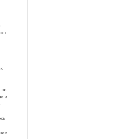
т
алют
ых
d по
ью и
е
ось
дшим