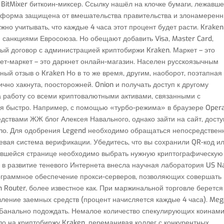
– BitMixer биткоин-миксер. Ссылку нашёл на клочке бумаги, лежавш
латформа защищена от вмешательства правительства и злонамерен
жно учитывать, что каждые 4 часа этот процент будет расти. Kraken
санкциями Евросоюза. Но обещают добавить Visa, Master Card,
ный договор с администрацией криптобиржи Kraken. Маркет – это
нет-маркет – это даркнет онлайн-магазин. Населен русскоязычным
ый отзыв о Kraken Но в то же время, другим, наоборот, поэтапная
но хакнута, поосторожней. Onion и получать доступ к другому
на работу со всеми криптовалютными активами, связанными с
ся быстро. Например, с помощью «турбо-режима» в браузере Oper
дствами ЖЖ блог Алексея Навального, однако зайти на сайт, досту
ло. Для одобрения Legend необходимо обращаться непосредствен
евая система верификации. Убедитесь, что вы сохранили QR-код и
вившейся странице необходимо выбрать нужную криптографическую
в развитие теневого Интернета внесла научная лаборатория US N
ограммное обеспечение прокси-серверов, позволяющих совершать
 Router, более известное как. При маржинальной торговле берется
авление заемных средств (процент начисляется каждые 4 часа). Me
: Банально подождать. Немалое количество спекулирующих коинам
о на криптобиржу Kraken, переманивая коллег с конкурентных