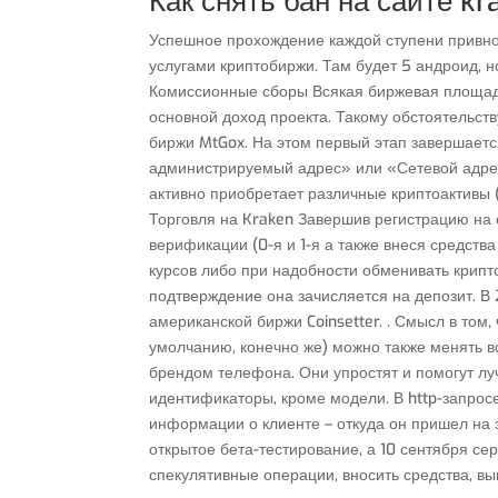
Как снять бан на сайте k
Успешное прохождение каждой ступени привно
услугами криптобиржи. Там будет 5 андроид, н
Комиссионные сборы Всякая биржевая площад
основной доход проекта. Такому обстоятельств
биржи MtGox. На этом первый этап завершает
администрируемый адрес» или «Сетевой адре
активно приобретает различные криптоактивы 
Торговля на Kraken Завершив регистрацию на
верификации (0-я и 1-я а также внеся средст
курсов либо при надобности обменивать крипт
подтверждение она зачисляется на депозит. В 
американской биржи Coinsetter. . Смысл в том,
умолчанию, конечно же) можно также менять в
брендом телефона. Они упростят и помогут лучш
идентификаторы, кроме модели. В http-запрос
информации о клиенте – откуда он пришел на э
открытое бета-тестирование, а 10 сентября с
спекулятивные операции, вносить средства, в