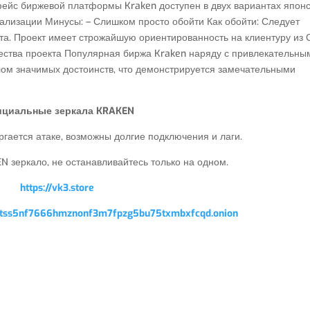
фейс биржевой платформы Kraken доступен в двух вариантах япон
еализации Минусы: – Слишком просто обойти Как обойти: Следует
йта. Проект имеет строжайшую ориентированность на клиентуру из
ества проекта Популярная биржа Kraken наряду с привлекательны
ом значимых достоинств, что демонстрируется замечательными
циальные зеркала KRAKEN
гается атаке, возможны долгие подключения и лаги.
 зеркало, не останавливайтесь только на одном.
https://vk3.store
qptss5nf7666hmznonf3m7fpzg5bu75txmbxfcqd.onion