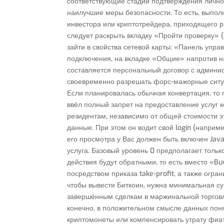
соответствующие стадии подтверждения лично
наилучшие меры безопасности. То есть, выпол
инвестора или криптотрейдера, приходящего р
следует раскрыть вкладку «Пройти проверку» (
зайти в свойства сетевой карты: «Панель упр
подключения, на вкладке «Общие» напротив на
составляется персональный договор с админис
своевременно разрешать форс-мажорные ситуа
Если планировалась обычная конвертация, то
ввёл полный запрет на предоставление услуг 
резидентам, независимо от общей стоимости э
данные. При этом он водит свой login (наприме
его просмотра у Вас должен быть включен Java
услуга. Базовый уровень 0 предполагает тольк
действия будут обратными, то есть вместо «B
посредством приказа take-profit, а также огр
чтобы вывести Биткоин, нужна минимальная су
завершённым сделкам в маржинальной торговл
конечно, в положительном смысле данных пон
криптомонеты или компенсировать утрату фиа