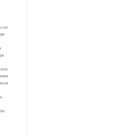
ы из
дки
е
да
сего,
вляя
ихся
ак
или