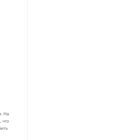
и. На
, что
вить