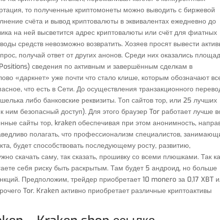
ртация, то полученные криптомонеты можно выводить с биржевой
лнение счёта и вывод криптовалюты в эквивалентах ежедневно до
ика на ней высветится адрес криптовалюты или счёт для фиатных
оды средств невозможно возвратить. Хозяев просят вывести актив
прос, получай ответ от других анонов. Среди них оказались площа
 (Positions) сведения по активным и завершённым сделкам в
ово «даркнет» уже почти что стало клише, которым обозначают вс
асное, что есть в Сети. До осуществления транзакционного перево
шелька либо банковские реквизиты. Топ сайтов тор, или 25 лучших
 к ним безопасный доступ). Для этого браузер Tor работает лучше в
нные сайты тор, kraken обеспечивая при этом анонимность, напра
раведливо полагать, что профессионализм специалистов, занимающ
та, будет способствовать последующему росту, развитию,
жно скачать саму, так сказать, прошивку со всеми плюшками. Так к
ргаете себя риску быть раскрытым. Там будет 5 андроид, но больше
ункций. Предположим, трейдер приобретает 10 monero за 0,17 XBT 
прочего Tor. Kraken активно приобретает различные криптоактивы