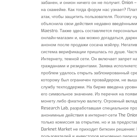
забанен, и онион ничего он не получит. Onion 
на скамейке. Как тогда форум нас узнает? П
атак, чтобы защитить пользователя. Поэтому ну
объяснила свои действия недавно введёнными 
Maestro. Также здесь составляется персональ
онлайн-магазин и, как можно догадаться, дарк
аноном после продажи сосача мэйлру. Негативн
система верификации пришлась по душе. Частич
Интернету, темной сети. Он включает запрет 
гражданами и резидентами. Заявка исполняет
проблем удалось открыть заблокированный сре
которому был ограничен провайдером, не выш
службу техподдержки. На бирже введена уровн
его символьное значение. Из перечня на поя
монету либо фиатную валюту. Огромный вклад 
Research Lab, разработавшая специальное пр
анонимные действия в интернет-сети The Onion
только комиссия за открытие, но и за предост
Darknet Market не приходит биткоин решение
пользователей и инвесторов мгновенно перешл