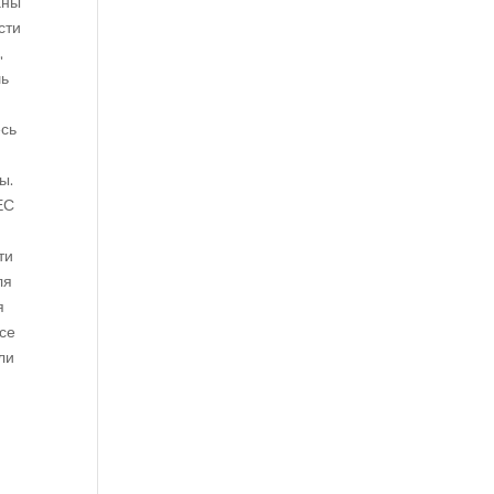
аны
сти
,
шь
есь
ы.
ЕС
ти
ля
я
все
ли