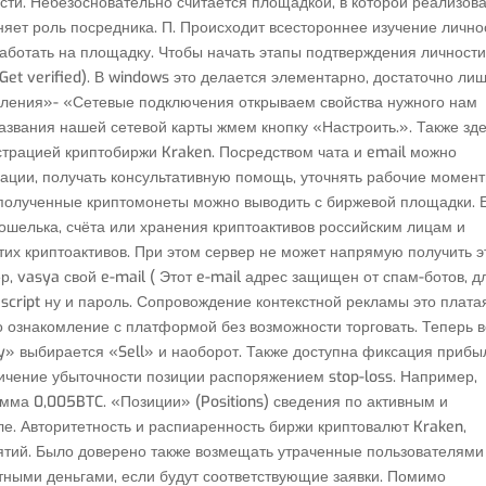
сти. Небезосновательно считается площадкой, в которой реализов
няет роль посредника. П. Происходит всестороннее изучение лично
аботать на площадку. Чтобы начать этапы подтверждения личности
Get verified). В windows это делается элементарно, достаточно ли
авления»- «Сетевые подключения открываем свойства нужного нам
звания нашей сетевой карты жмем кнопку «Настроить.». Также зд
трацией криптобиржи Kraken. Посредством чата и email можно
ции, получать консультативную помощь, уточнять рабочие момент
 полученные криптомонеты можно выводить с биржевой площадки. 
кошелька, счёта или хранения криптоактивов российским лицам и
тих криптоактивов. При этом сервер не может напрямую получить э
р, vasya свой e-mail ( Этот e-mail адрес защищен от спам-ботов, д
script ну и пароль. Сопровождение контекстной рекламы это плата
о ознакомление с платформой без возможности торговать. Теперь 
uy» выбирается «Sell» и наоборот. Также доступна фиксация прибы
аничение убыточности позиции распоряжением stop-loss. Например,
мма 0,005BTC. «Позиции» (Positions) сведения по активным и
е. Авторитетность и распиаренность биржи криптовалют Kraken,
ятий. Было доверено также возмещать утраченные пользователями
тными деньгами, если будут соответствующие заявки. Помимо