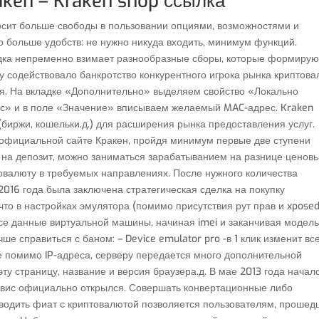
raken – Kraken shop ссылка
сит больше свободы в пользовании опциями, возможностями и
о больше удобств: не нужно никуда входить, минимум функций.
ка непременно взимает разнообразные сборы, которые формирую
у содействовало банкротство конкурентного игрока рынка криптов
ся. На вкладке «Дополнительно» выделяем свойство «Локально
с» и в поле «Значение» вписываем желаемый MAC-адрес. Kraken
(биржи, кошельки.д.) для расширения рынка предоставления услуг.
 официальной сайте Кракен, пройдя минимум первые две ступени
ва на депозит, можно заниматься зарабатыванием на разнице ценов
овалюту в требуемых направлениях. После нужного количества
2016 года была заключена стратегическая сделка на покупку
 что в настройках эмулятора (помимо присутствия рут прав и xpose
се данные виртуальной машины, начиная imei и заканчивая модел
е справиться с баном: – Device emulator pro -в 1 клик изменит вс
е помимо IP-адреса, серверу передается много дополнительной
ту страницу, название и версия браузера.д. В мае 2013 года начал
ервис официально открылся. Совершать конвертационные либо
ыводить фиат с криптовалютой позволяется пользователям, проше