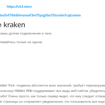
https://vk3.store
qptss5nf7666hmznonf3m7fpzg5bu75txmbxfcqd.onion
е kraken
ожны долгие подключения и лаги.
ливайтесь только на одном.
asker free -подмена абсолютно всех значений, требует перезагрузк
оскольку Hidden Wiki поддерживает все виды веб-сайтов, убедитесь
сибо! Очень просто, как только сервер видит, что ему следует отпра
or страницы он отправляет уведомление, что пользователь все еще