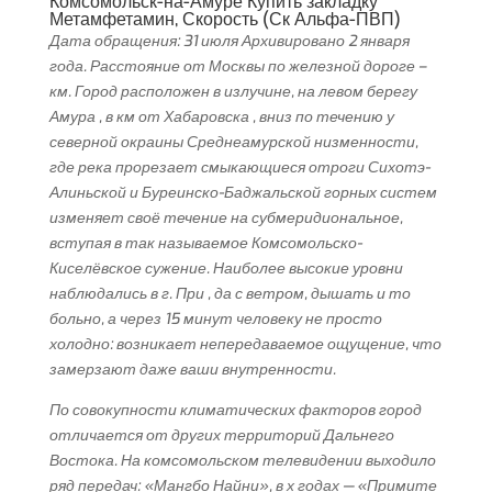
Комсомольск-на-Амуре Купить закладку
Метамфетамин, Скорость (Ск Альфа-ПВП)
Дата обращения: 31 июля Архивировано 2 января
года. Расстояние от Москвы по железной дороге –
км. Город расположен в излучине, на левом берегу
Амура , в км от Хабаровска , вниз по течению у
северной окраины Среднеамурской низменности,
где река прорезает смыкающиеся отроги Сихотэ-
Алиньской и Буреинско-Баджальской горных систем
изменяет своё течение на субмеридиональное,
вступая в так называемое Комсомольско-
Киселёвское сужение. Наиболее высокие уровни
наблюдались в г. При , да с ветром, дышать и то
больно, а через 15 минут человеку не просто
холодно: возникает непередаваемое ощущение, что
замерзают даже ваши внутренности.
По совокупности климатических факторов город
отличается от других территорий Дальнего
Востока. На комсомольском телевидении выходило
ряд передач: «Мангбо Найни», в х годах — «Примите