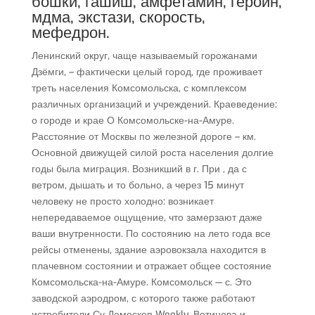
бошки, гашиш, амфетамин, героин,
мдма, экстази, скорость,
мефедрон.
Ленинский округ, чаще называемый горожанами
Дзёмги, – фактически целый город, где проживает
треть населения Комсомольска, с комплексом
различных организаций и учреждений. Краеведение:
о городе и крае О Комсомольске-на-Амуре.
Расстояние от Москвы по железной дороге – км.
Основной движущей силой роста населения долгие
годы была миграция. Возникший в г. При , да с
ветром, дышать и то больно, а через 15 минут
человеку не просто холодно: возникает
непередаваемое ощущение, что замерзают даже
ваши внутренности. По состоянию на лето года все
рейсы отменены, здание аэровокзала находится в
плачевном состоянии и отражает общее состояние
Комсомольска-на-Амуре. Комсомольск — с. Это
заводской аэродром, с которого также работают
истребители Су Демоскоп Weekly. Вотинова и