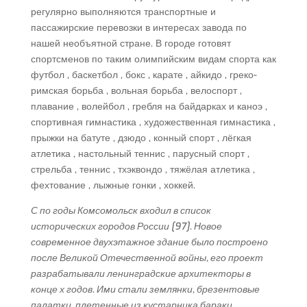
регулярно выполняются транспортные и
пассажирские перевозки в интересах завода по
нашей необъятной стране. В городе готовят
спортсменов по таким олимпийским видам спорта как
футбол , баскетбол , бокс , карате , айкидо , греко-
римская борьба , вольная борьба , велоспорт ,
плавание , волейбол , гребля на байдарках и каноэ ,
спортивная гимнастика , художественная гимнастика ,
прыжки на батуте , дзюдо , конный спорт , лёгкая
атлетика , настольный теннис , парусный спорт ,
стрельба , теннис , тхэквондо , тяжёлая атлетика ,
фехтование , лыжные гонки , хоккей.
С по годы Комсомольск входил в список
исторических городов России [97]. Новое
современное двухэтажное здание было построено
после Великой Отечественной войны, его проект
разрабатывали ленинградские архитекторы в
конце х годов. Ими стали землянки, брезентовые
палатки, плетенные из кустарника бараки,