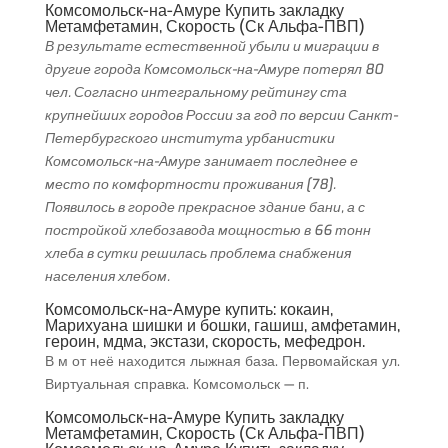
Комсомольск-на-Амуре Купить закладку
Метамфетамин, Скорость (Ск Альфа-ПВП)
В результате естественной убыли и миграции в
другие города Комсомольск-на-Амуре потерял 80
чел. Согласно интегральному рейтингу ста
крупнейших городов России за год по версии Санкт-
Петербургского института урбанистики
Комсомольск-на-Амуре занимает последнее е
место по комфортности проживания [78].
Появилось в городе прекрасное здание бани, а с
постройкой хлебозавода мощностью в 66 тонн
хлеба в сутки решилась проблема снабжения
населения хлебом.
Комсомольск-на-Амуре купить: кокаин,
Марихуана шишки и бошки, гашиш, амфетамин,
героин, мдма, экстази, скорость, мефедрон.
В м от неё находится лыжная база. Первомайская ул.
Виртуальная справка. Комсомольск — п.
Комсомольск-на-Амуре Купить закладку
Метамфетамин, Скорость (Ск Альфа-ПВП)