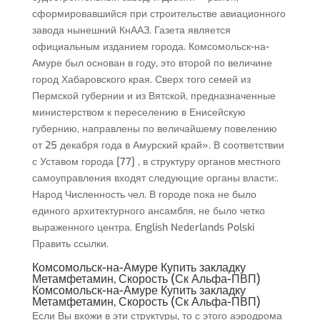
сформировавшийся при строительстве авиационного
завода нынешний КнААЗ. Газета является
официальным изданием города. Комсомольск-на-
Амуре был основан в году, это второй по величине
город Хабаровского края. Сверх того семей из
Пермской губернии и из Вятской, предназначенные
министерством к переселению в Енисейскую
губернию, направлены по величайшему повелению
от 25 декабря года в Амурский край». В соответствии
с Уставом города [77] , в структуру органов местного
самоуправления входят следующие органы власти:.
Народ Численность чел. В городе пока не было
единого архитектурного ансамбля, не было четко
выраженного центра. English Nederlands Polski
Править ссылки.
Комсомольск-на-Амуре Купить закладку
Метамфетамин, Скорость (Ск Альфа-ПВП)
Комсомольск-на-Амуре Купить закладку
Метамфетамин, Скорость (Ск Альфа-ПВП)
Если Вы вхожи в эти структуры, то с этого аэродрома