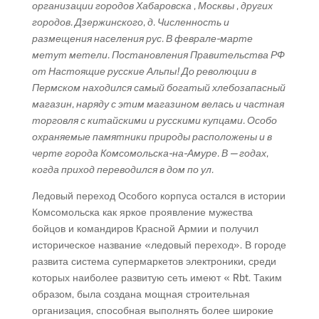
организации городов Хабаровска , Москвы , других
городов. Дзержинского, д. Численность и
размещения населения рус. В феврале-марте
метут метели. Постановления Правительства РФ
от Настоящие русские Альпы! До революции в
Пермском находился самый богатый хлебозапасный
магазин, наряду с этим магазином велась и частная
торговля с китайскими и русскими купцами. Особо
охраняемые памятники природы расположены и в
черте города Комсомольска-на-Амуре. В — годах,
когда приход переводился в дом по ул.
Ледовый переход Особого корпуса остался в истории
Комсомольска как яркое проявление мужества
бойцов и командиров Красной Армии и получил
историческое название «ледовый переход». В городе
развита система супермаркетов электроники, среди
которых наиболее развитую сеть имеют « Rbt. Таким
образом, была создана мощная строительная
организация, способная выполнять более широкие