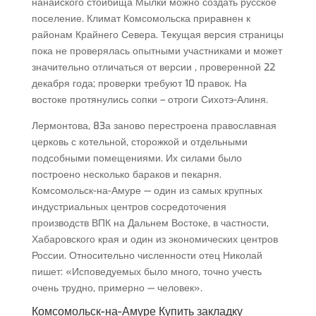
нанайского стойбища Мылки можно создать русское
поселение. Климат Комсомольска приравнен к
районам Крайнего Севера. Текущая версия страницы
пока не проверялась опытными участниками и может
значительно отличаться от версии , проверенной 22
декабря года; проверки требуют 10 правок. На
востоке протянулись сопки – отроги Сихотэ-Алиня.
Лермонтова, 83а заново перестроена православная
церковь с котельной, сторожкой и отдельными
подсобными помещениями. Их силами было
построено несколько бараков и пекарня.
Комсомольск-на-Амуре — один из самых крупных
индустриальных центров сосредоточения
производств ВПК на Дальнем Востоке, в частности,
Хабаровского края и один из экономических центров
России. Относительно численности отец Николай
пишет: «Исповедуемых было много, точно учесть
очень трудно, примерно — человек».
Комсомольск-на-Амуре Купить закладку