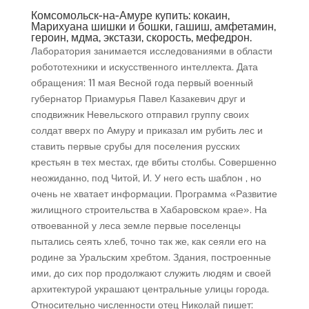
Комсомольск-на-Амуре купить: кокаин,
Марихуана шишки и бошки, гашиш, амфетамин,
героин, мдма, экстази, скорость, мефедрон.
Лаборатория занимается исследованиями в области
робототехники и искусственного интеллекта. Дата
обращения: 11 мая Весной года первый военный
губернатор Приамурья Павел Казакевич друг и
сподвижник Невельского отправил группу своих
солдат вверх по Амуру и приказал им рубить лес и
ставить первые срубы для поселения русских
крестьян в тех местах, где вбиты столбы. Совершенно
неожиданно, под Читой, И. У него есть шаблон , но
очень не хватает информации. Программа «Развитие
жилищного строительства в Хабаровском крае». На
отвоеванной у леса земле первые поселенцы
пытались сеять хлеб, точно так же, как сеяли его на
родине за Уральским хребтом. Здания, построенные
ими, до сих пор продолжают служить людям и своей
архитектурой украшают центральные улицы города.
Относительно численности отец Николай пишет: