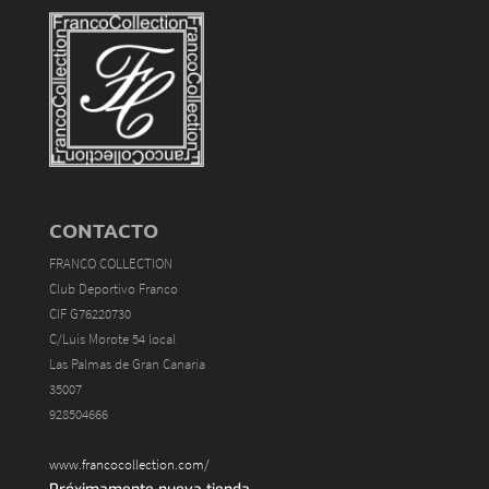
CONTACTO
FRANCO COLLECTION
Club Deportivo Franco
CIF G76220730
C/Luis Morote 54 local
Las Palmas de Gran Canaria
35007
928504666
www.francocollection.com/