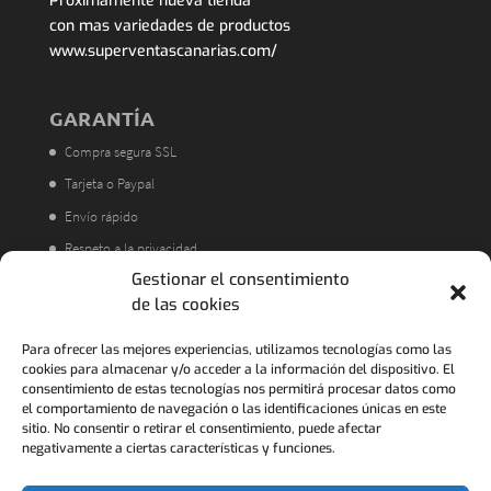
Próximamente nueva tienda
con mas variedades de productos
www.superventascanarias.com/
GARANTÍA
Compra segura SSL
Tarjeta o Paypal
Envío rápido
Respeto a la privacidad
Gestionar el consentimiento
Atención al cliente
de las cookies
Acorde a la LOPD
Política de Devoluciones
Para ofrecer las mejores experiencias, utilizamos tecnologías como las
cookies para almacenar y/o acceder a la información del dispositivo. El
consentimiento de estas tecnologías nos permitirá procesar datos como
el comportamiento de navegación o las identificaciones únicas en este
sitio. No consentir o retirar el consentimiento, puede afectar
negativamente a ciertas características y funciones.