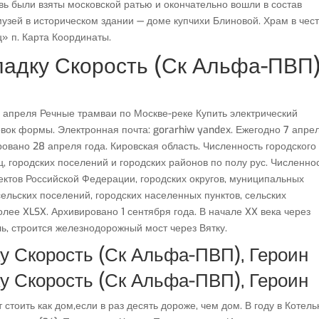
вь были взяты московской ратью и окончательно вошли в состав
музей в историческом здании — доме купчихи Блиновой. Храм в чес
» п. Карта Координаты.
ладку Скорость (Ск Альфа-ПВП)
9 апреля Речные трамваи по Москве-реке Купить электрический
овок формы. Электронная почта: gorarhiw yandex. Ежегодно 7 апре
овано 28 апреля года. Кировская область. Численность городского
 городских поселений и городских районов по полу рус. Численно
ектов Российской Федерации, городских округов, муниципальных
сельских поселений, городских населенных пунктов, сельских
лее XLSX. Архивировано 1 сентября года. В начале XX века через
ь, строится железнодорожный мост через Вятку.
ку Скорость (Ск Альфа-ПВП), Героин
ку Скорость (Ск Альфа-ПВП), Героин
 стоить как дом,если в раз десять дороже, чем дом. В году в Котел