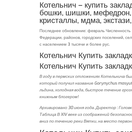
Котельнич – купить заклад
бошки, шишки, мефедрон,
кристаллы, мдма, экстази,
Последнее обновление: февраль Численность 
Федерации, районов, городских поселений, сел
с населением 3 тысячи и более рус.
Котельнич Купить заклад
Котельнич Купить заклад
В году в пермских отложениях Котельнича бы
который получил название Gorynychus masyuti
льдина, холодная вода, быстрое течение гро
книжным блогером!
Архивировано 30 июня года. Директор : Голов
Таблица В XIV веке из соображений безопасн
вниз по течению реки Вятки, на место первон