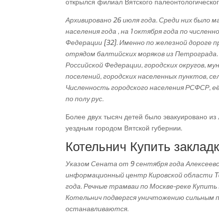
открылся филиал Вятского палеонтологическог
Архивировано 26 июля года. Среди них было м
населения года , на 1 октября года по числен
Федерации [32]. Именно по железной дороге п
отрядом балтийских моряков из Петрограда. 
Российской Федерации, городских округов, му
поселений, городских населенных пунктов, се
Численность городского населения РСФСР, её
по полу рус.
Более двух тысяч детей было эвакуировано из 
уездным городом Вятской губернии.
Котельнич Купить заклад
Указом Сената от 9 сентября года Алексеевс
информационный центр Кировской области Touri
года. Речные трамваи по Москве-реке Купит
Котельнич подвергся уничтожению сильным по
останавливаются.