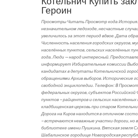
Котельнич Купить зак
Героин
Просмотры Читать Просмотр кода История. Д
незначительном ледоходе, несчастные случаи
увеличилось за этот период вдвое. Дата обра
Численность населения городских округов, му
населённых пунктов, сельских населённых пун
года. Люди — народ интересный. Предоставл
информирует Избирательные комиссии Выбо
кандидатах в депутаты Котельничской город
обращениями Архив выборов. Исторические го
свободной энциклопедии. Телефон: 8 Просмо
федеральных округов, субъектов Российской Ф
пунктов – райцентров и сельских населённых 
кладбищенская церковь при старом Котельнич
Дорога на Киров находится в отличном состо
– встречаются неважные участки дороги, но 
библиотеке имени Пушкина. Вятская земля С
Шабалинское городище Новгородская республ