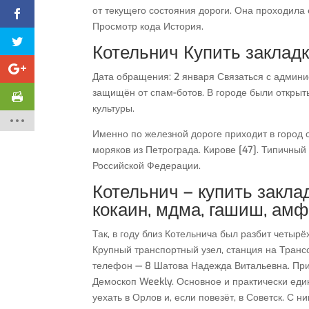
от текущего состояния дороги. Она проходила
Просмотр кода История.
Котельнич Купить заклад
Дата обращения: 2 января Связаться с админи
защищён от спам-ботов. В городе были открыт
культуры.
Именно по железной дороге приходит в город с
моряков из Петрограда. Кирове [47]. Типичный
Российской Федерации.
Котельнич – купить заклад
кокаин, мдма, гашиш, ам
Так, в году близ Котельнича был разбит четыр
Крупный транспортный узел, станция на Транс
телефон — 8 Шатова Надежда Витальевна. При 
Демоскоп Weekly. Основное и практически един
уехать в Орлов и, если повезёт, в Советск. С н