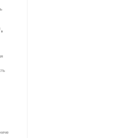
ть
,
ля
сть
ьниче