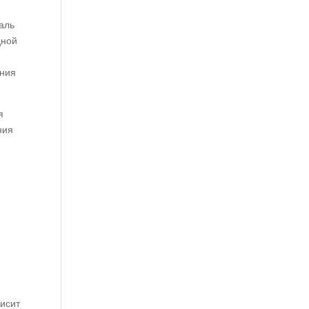
аль
дной
ания
я
ния
висит