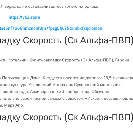
 зеркало, не останавливайтесь только на одном.
https://vk3.store
qptss5nf7666hmznonf3m7fpzg5bu75txmbxfcqd.onion
ладку Скорость (Ск Альфа-ПВП)
ьнич. Котельнич Купить закладку Скорость (Ск Альфа-ПВП), Героин
 Полыхающая-Душа. К году его население достигло 18,5 тысяч чел
нская культура Азелинский могильник Суворовский могильник.
1 октября года. Архивировано 20 ноября года. Обычное
ечательно своей тесной связью с совхозом «Искра», поставляющи
ы. Март Апр.
ладку Скорость (Ск Альфа-ПВП)