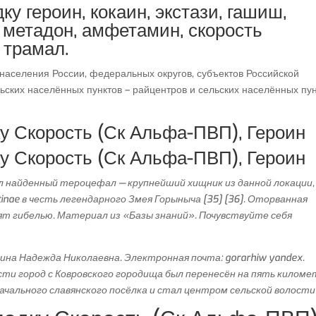
ку героин, кокаин, экстази, гашиш,
 метадон, амфетамин, скорость
 трамал.
населения России, федеральных округов, субъектов Российской
ьских населённых пунктов – райцентров и сельских населённых пу
ку Скорость (Ск Альфа-ПВП), Героин
ку Скорость (Ск Альфа-ПВП), Героин
л найденный тероцефал — крупнейший хищник из данной локации,
nae в честь легендарного Змея Горыныча [35] [36]. Оторванная
зят гибелью. Материал из «Базы знаний». Почувствуйте себя
кина Надежда Николаевна. Электронная почта: gorarhiw yandex.
ости город с Ковровского городища был перенесён на пять килом
ачального славянского посёлка и стал центром сельской волости