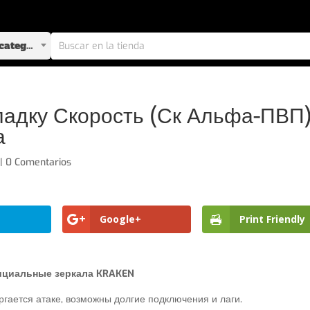
Selecciona una categoría
ладку Скорость (Ск Альфа-ПВП)
а
|
0 Comentarios
Google+
Print Friendly
циальные зеркала KRAKEN
гается атаке, возможны долгие подключения и лаги.