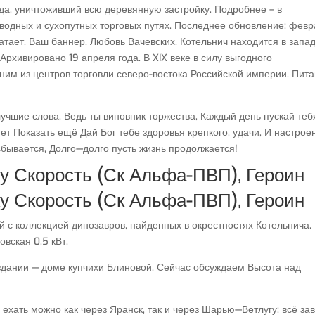
да, уничтоживший всю деревянную застройку. Подробнее – в
 водных и сухопутных торговых путях. Последнее обновление: февр
атает. Ваш баннер. Любовь Вачевских. Котельнич находится в запа
 Архивировано 19 апреля года. В XIX веке в силу выгодного
ним из центров торговли северо-востока Российской империи. Пит
лучшие слова, Ведь ты виновник торжества, Каждый день пускай теб
яет Показать ещё Дай Бог тебе здоровья крепкого, удачи, И настрое
сбывается, Долго—долго пусть жизнь продолжается!
ку Скорость (Ск Альфа-ПВП), Героин
ку Скорость (Ск Альфа-ПВП), Героин
с коллекцией динозавров, найденных в окрестностях Котельнича.
овская 0,5 кВт.
здании — доме купчихи Блиновой. Сейчас обсуждаем Высота над
ехать можно как через Яранск, так и через Шарью—Ветлугу: всё за