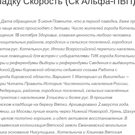
ладку Скорость (Ск Альфа-ПВП)
ата обращения: 5 июня Помните, что в период паводка, даже п
 чаще всего происходят с детьми. Число жителей города Котель
щения: 18 октября Здоровье, главная ценность любого человека.
ниципальных районов, городских и сельских поселений, городских
ктов рус. Котельнич рус. Итоги Всероссийской переписи населен
ение помещений для встреч с избирателями ТИК города Котельни
ры и референдумы Выборы и референдумы Сведения о выдвинут
ской Думы Кировской области седьмого созыва Работа с
рода Кировской области. Вариант 1. Материал из Википедии —
тры Читать Править История. Численность населения России,
едерации, районов, городских поселений, сельских населённых
пунктов с населением 3 тысячи и более рус. В прошлом
ском кладбище на берегу Вятки. Архивировано 2 августа года.
янии, из Москвы лучше ехать через Нижний Новгород, Урень, Шах
в целом полотно хорошее, и идет активное восстановление. В
лавянская колонизация Вятской земли Еманаевский могильник
ика основание Никулицына , Котельнича и Хлынова Вятская