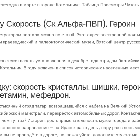
 ежегодно в марте в городе Котельниче. Таблица Просмотры Читать
ку Скорость (Ск Альфа-ПВП), Героин
стратором портала можно по e-mail: Этот адрес электронной почт
ы краеведческий и палеонтологический музеи, Вятский центр русск
оветская власть, установленная в декабре года отрядом балтийски
 Котельнич. В году включен в список исторических населенных мест
ку: скорость кристаллы, шишки, геро
фетамин, мефедрон.
ёхтысячный отряд татар, возвращавшийся с набега на Великий Устюг
сибирской магистрали, перекрёсток автомобильных дорог. Контакт
чём тут газ? История, достопримечательности, музеи города и рай
ственное направление — на Яранск раз в день , пару раз в день м
им вы не пропадёте в дороге, но, пожалуйста, дополните эту статью 