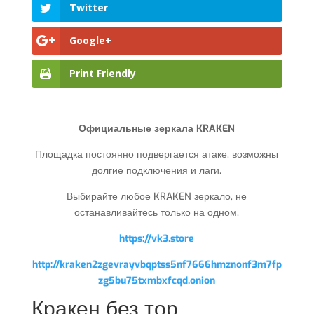
Twitter
Google+
Print Friendly
Официальные зеркала KRAKEN
Площадка постоянно подвергается атаке, возможны
долгие подключения и лаги.
Выбирайте любое KRAKEN зеркало, не
останавливайтесь только на одном.
https://vk3.store
http://kraken2zgevrayvbqptss5nf7666hmznonf3m7fp
zg5bu75txmbxfcqd.onion
Кракен без тор