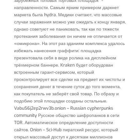
зарубежных топовых торговых площадок *-
направленности. Самым ярким примером даркнет
маркета была hydra. Медики считают, что массовые
случаи заражения можно уже ожидать к концу января,
однако советуют не паниковать, так как по тяжести
протекания заболевания он ничем не отличается от
«омикрона». На этот раз зданиям комплекса удалось
избежать нанесения граффити: площадка
презентовала себя в виде ролика на дисплейном
трёхмерном баннере. Kraken будет оборудован
встроенным гарант-сервисом, который
проконтролирует все сделки на предмет их чистоты и
сохранения денег в течение суток до того момента,
как покупатель не заберёт свой товар. По образу и
подобию этой площадки созданы остальные.
Vabu56j2ep2rwv3b.onion – Russian cypherpunks
community Русское общество шифропанков в сети
TOR. Автоматическое определение доступности
сайтов. Onion – Sci-Hub пиратский ресурс, который
открыл массовый доступ к десяткам миллионов