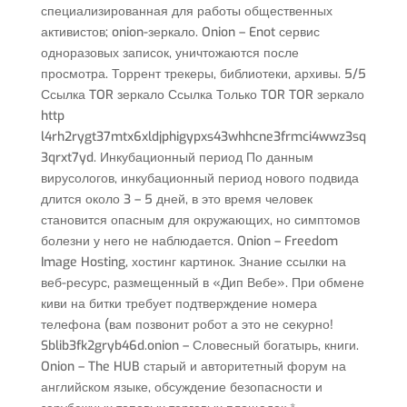
специализированная для работы общественных
активистов; onion-зеркало. Onion – Enot сервис
одноразовых записок, уничтожаются после
просмотра. Торрент трекеры, библиотеки, архивы. 5/5
Ссылка TOR зеркало Ссылка Только TOR TOR зеркало
http
l4rh2rygt37mtx6xldjphigypxs43whhcne3frmci4wwz3sq
3qrxt7yd. Инкубационный период По данным
вирусологов, инкубационный период нового подвида
длится около 3 – 5 дней, в это время человек
становится опасным для окружающих, но симптомов
болезни у него не наблюдается. Onion – Freedom
Image Hosting, хостинг картинок. Знание ссылки на
веб-ресурс, размещенный в «Дип Вебе». При обмене
киви на битки требует подтверждение номера
телефона (вам позвонит робот а это не секурно!
Sblib3fk2gryb46d.onion – Словесный богатырь, книги.
Onion – The HUB старый и авторитетный форум на
английском языке, обсуждение безопасности и