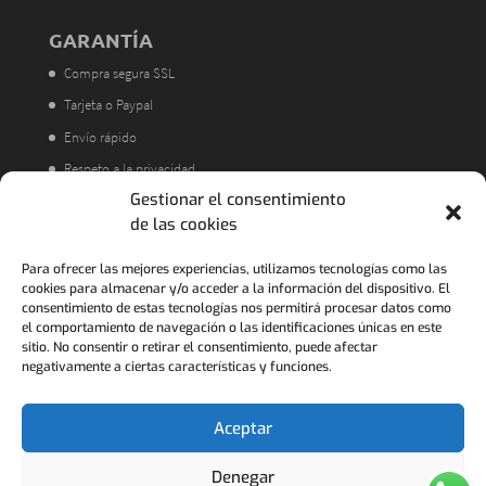
GARANTÍA
Compra segura SSL
Tarjeta o Paypal
Envío rápido
Respeto a la privacidad
Gestionar el consentimiento
Atención al cliente
de las cookies
Acorde a la LOPD
Política de Devoluciones
Para ofrecer las mejores experiencias, utilizamos tecnologías como las
cookies para almacenar y/o acceder a la información del dispositivo. El
consentimiento de estas tecnologías nos permitirá procesar datos como
el comportamiento de navegación o las identificaciones únicas en este
sitio. No consentir o retirar el consentimiento, puede afectar
negativamente a ciertas características y funciones.
Aceptar
Denegar