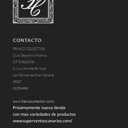
CONTACTO
FRANCO COLLECTION
Club Deportivo Franco
CIF G76220730
C/Luis Morote 54 local
Las Palmas de Gran Canaria
35007
928504666
www.francocollection.com/
Próximamente nueva tienda
con mas variedades de productos
www.superventascanarias.com/