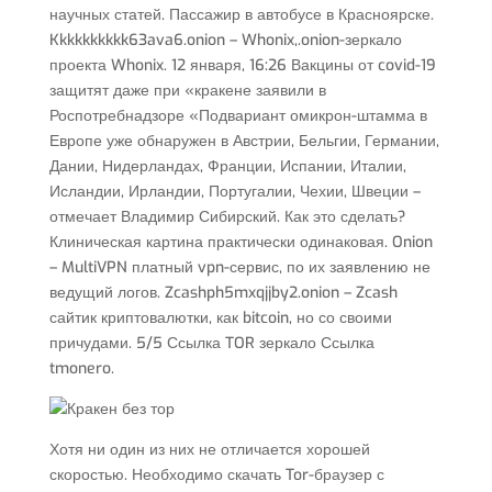
научных статей. Пассажир в автобусе в Красноярске.
Kkkkkkkkkk63ava6.onion – Whonix,.onion-зеркало
проекта Whonix. 12 января, 16:26 Вакцины от covid-19
защитят даже при «кракене заявили в
Роспотребнадзоре «Подвариант омикрон-штамма в
Европе уже обнаружен в Австрии, Бельгии, Германии,
Дании, Нидерландах, Франции, Испании, Италии,
Исландии, Ирландии, Португалии, Чехии, Швеции –
отмечает Владимир Сибирский. Как это сделать?
Клиническая картина практически одинаковая. Onion
– MultiVPN платный vpn-сервис, по их заявлению не
ведущий логов. Zcashph5mxqjjby2.onion – Zcash
сайтик криптовалютки, как bitcoin, но со своими
причудами. 5/5 Ссылка TOR зеркало Ссылка
tmonero.
Хотя ни один из них не отличается хорошей
скоростью. Необходимо скачать Tor-браузер с