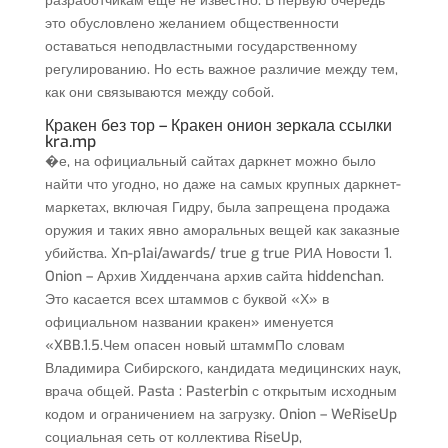
разработчикам ещё не известно. В первую очередь
это обусловлено желанием общественности
оставаться неподвластными государственному
регулированию. Но есть важное различие между тем,
как они связываются между собой.
Кракен без тор – Кракен онион зеркала ссылки
kra.mp
�е, на официальный сайтах даркнет можно было
найти что угодно, но даже на самых крупных даркнет-
маркетах, включая Гидру, была запрещена продажа
оружия и таких явно аморальных вещей как заказные
убийства. Xn-p1ai/awards/ true g true РИА Новости 1.
Onion – Архив Хидденчана архив сайта hiddenchan.
Это касается всех штаммов с буквой «Х» в
официальном названии кракен» именуется
«XBB.1.5.Чем опасен новый штаммПо словам
Владимира Сибирского, кандидата медицинских наук,
врача общей. Pasta : Pasterbin с открытым исходным
кодом и ограничением на загрузку. Onion – WeRiseUp
социальная сеть от коллектива RiseUp,