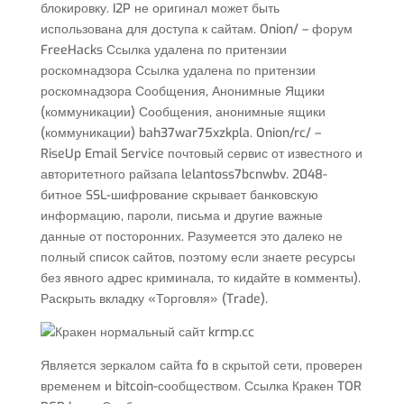
блокировку. I2P не оригинал может быть
использована для доступа к сайтам. Onion/ – форум
FreeHacks Ссылка удалена по притензии
роскомнадзора Ссылка удалена по притензии
роскомнадзора Сообщения, Анонимные Ящики
(коммуникации) Сообщения, анонимные ящики
(коммуникации) bah37war75xzkpla. Onion/rc/ –
RiseUp Email Service почтовый сервис от известного и
авторитетного райзапа lelantoss7bcnwbv. 2048-
битное SSL-шифрование скрывает банковскую
информацию, пароли, письма и другие важные
данные от посторонних. Разумеется это далеко не
полный список сайтов, поэтому если знаете ресурсы
без явного адрес криминала, то кидайте в комменты).
Раскрыть вкладку «Торговля» (Trade).
Является зеркалом сайта fo в скрытой сети, проверен
временем и bitcoin-сообществом. Ссылка Кракен TOR