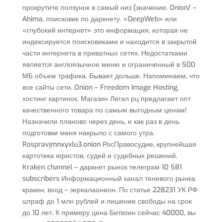
прокрутите ползунок в самый низ (значение. Onion/ –
Ahima, поисковик по даркнету. «DeepWeb» или
«глубокий интернет» это информация, которая не
индексируется поисковиками и находится в закрытой
части интернета в приватных сетях. Недостатками
является англоязычное меню и ограниченный в 500
МБ объем трафика. Бывает дольше. Напоминаем, что
все сайты сети. Onion – Freedom Image Hosting,
хостинг картинок. Магазин Легал рц предлагает опт
качественного товара по самым выгодным ценам!
Назначили планово через день, и как раз в день
подготовки меня накрыло с самого утра.
Rospravjmnxyxlu3.onion РосПравосудие, крупнейшая
картотека юристов, судей и судебных решений.
Kraken channel – даркнет рынок телеграм 10 581
subscribers Информационный канал теневого рынка
кракен, вход – зеркалаонион. По статье 228231 УК РФ
штраф до 1 млн рублей и лишение свободы на срок
до 10 лет. К примеру цена Биткоин сейчас 40000, вы