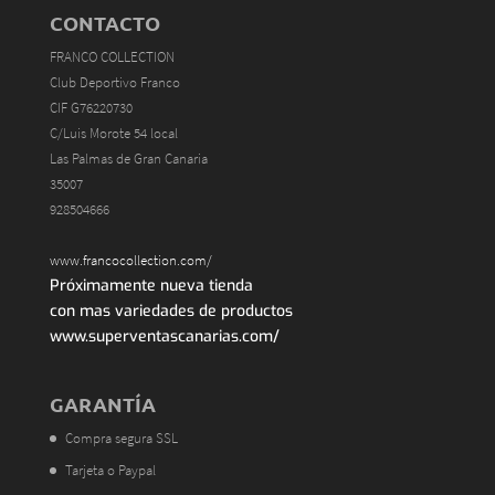
CONTACTO
FRANCO COLLECTION
Club Deportivo Franco
CIF G76220730
C/Luis Morote 54 local
Las Palmas de Gran Canaria
35007
928504666
www.francocollection.com/
Próximamente nueva tienda
con mas variedades de productos
www.superventascanarias.com/
GARANTÍA
Compra segura SSL
Tarjeta o Paypal