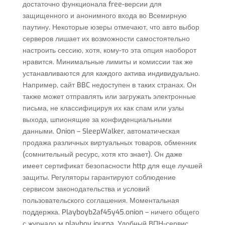
достаточно функционала free-версии для
защищенного и анонимного входа во Всемирную
паутину. Некоторые юзеры отмечают, что авто выбор
серверов лишает их возможности самостоятельно
настроить сессию, хотя, кому-то эта опция наоборот
нравится. Минимальные лимиты и комиссии так же
устанавливаются для каждого актива индивидуально.
Например, сайт BBC недоступен в таких странах. Он
также может отправлять или загружать электронные
письма, не классифицируя их как спам или узлы
выхода, шпионящие за конфиденциальными
данными. Onion – SleepWalker, автоматическая
продажа различных виртуальных товаров, обменник
(сомнительный ресурс, хотя кто знает). Он даже
имеет сертификат безопасности http для еще лучшей
защиты. Регуляторы гарантируют соблюдение
сервисом законодательства и условий
пользовательского соглашения. Моментальная
поддержка. Playboyb2af45y45.onion – ничего общего
с журнало м playboy journa. Удобный ВПН-сервис