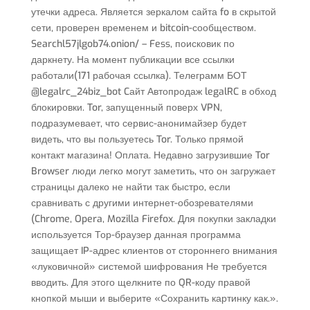
утечки адреса. Является зеркалом сайта fo в скрытой
сети, проверен временем и bitcoin-сообществом.
Searchl57jlgob74.onion/ – Fess, поисковик по
даркнету. На момент публикации все ссылки
работали(171 рабочая ссылка). Телеграмм БОТ
@legalrc_24biz_bot Cайт Автопродаж legalRC в обход
блокировки. Tor, запущенный поверх VPN,
подразумевает, что сервис-анонимайзер будет
видеть, что вы пользуетесь Tor. Только прямой
контакт магазина! Оплата. Недавно загрузившие Tor
Browser люди легко могут заметить, что он загружает
страницы далеко не найти так быстро, если
сравнивать с другими интернет-обозревателями
(Chrome, Opera, Mozilla Firefox. Для покупки закладки
используется Тор-браузер данная программа
защищает IP-адрес клиентов от стороннего внимания
«луковичной» системой шифрования Не требуется
вводить. Для этого щелкните по QR-коду правой
кнопкой мыши и выберите «Сохранить картинку как.».