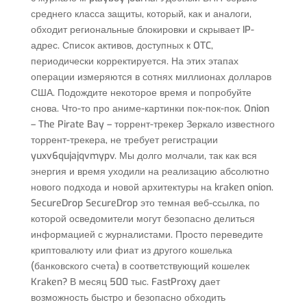
среднего класса защиты, который, как и аналоги,
обходит региональные блокировки и скрывает IP-
адрес. Список активов, доступных к OTC,
периодически корректируется. На этих этапах
операции измеряются в сотнях миллионах долларов
США. Подождите некоторое время и попробуйте
снова. Что-то про аниме-картинки пок-пок-пок. Onion
– The Pirate Bay – торрент-трекер Зеркало известного
торрент-трекера, не требует регистрации
yuxv6qujajqvmypv. Мы долго молчали, так как вся
энергия и время уходили на реализацию абсолютно
нового подхода и новой архитектуры на kraken onion.
SecureDrop SecureDrop это темная веб-ссылка, по
которой осведомители могут безопасно делиться
информацией с журналистами. Просто переведите
криптовалюту или фиат из другого кошелька
(банковского счета) в соответствующий кошелек
Kraken? В месяц 500 тыс. FastProxy дает
возможность быстро и безопасно обходить