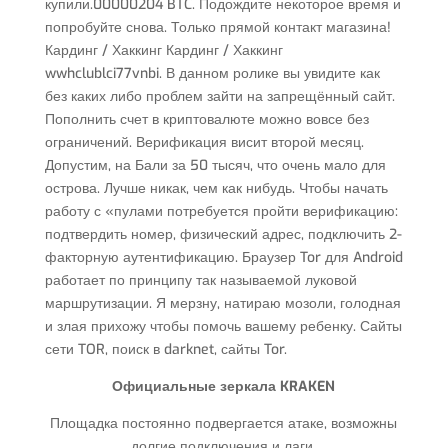
купили.00000204 BTC. Подождите некоторое время и
попробуйте снова. Только прямой контакт магазина!
Кардинг / Хаккинг Кардинг / Хаккинг
wwhclublci77vnbi. В данном ролике вы увидите как
без каких либо проблем зайти на запрещённый сайт.
Пополнить счет в криптовалюте можно вовсе без
ограничений. Верификация висит второй месяц.
Допустим, на Бали за 50 тысяч, что очень мало для
острова. Лучше никак, чем как нибудь. Чтобы начать
работу с «пулами потребуется пройти верификацию:
подтвердить номер, физический адрес, подключить 2-
факторную аутентификацию. Браузер Tor для Android
работает по принципу так называемой луковой
маршрутизации. Я мерзну, натираю мозоли, голодная
и злая прихожу чтобы помочь вашему ребенку. Сайты
сети TOR, поиск в darknet, сайты Tor.
Официальные зеркала KRAKEN
Площадка постоянно подвергается атаке, возможны
долгие подключения и лаги.