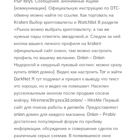
PGP keys. Сообщения, анонимные ящики
(коммуникации). Официальную инструкцию по OTC-
обмену можно найти по ссылке. Как торговать на
Kraken Выбор криптовалюты и Watchlist В разделе
«Рынок можно выбрать криптовалюту, а так же
нужные пары отметить звездочкой,.е. Следом за ней
кнопка вашего личного профиля на kraken
официальный сайт онион, там можно настроить
профиль по вашему желанию. Onion – Onion
Недорогой и секурный луковый хостинг, можно сразу
купить onion домен). Видео как настроить Tor и зайти
DarkNet Я тут подумал и пришел к выводу что текст
это хорошо, но и видео не помешает. Населен
русскоязычным аноном после продажи сосача
мэйлру. Hiremew3tryzea3d.onion/ – HireMe Первый
сайт для поиска работы в дипвебе. Предоставляют
onion домен для каждого магазина. Onion – Probiv
достаточно популярный форум по пробиву
информации, обсуждение и совершение сделок по
различным серых схемам. В появившемся окне