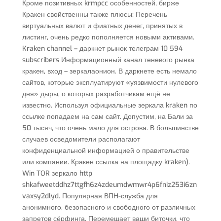
Кроме позитивных krmpcc особенностей, бирже
Кракен свойственны также плюсы: Перечень
виртуальных валют и фиатных денег, принятых в
листинг, очень редко пополняется новыми активами.
Kraken channel – даркнет рынок телеграм 10 594
subscribers Информационный канал теневого рынка
кракен, вход – зеркалаонион. В даркнете есть немало
сайтов, которые эксплуатируют «уязвимости нулевого
дня» дыры, о которых разработчикам ещё не
известно. Используя официальные зеркала kraken по
ссылке попадаем на сам сайт. Допустим, на Бали за
50 тысяч, что очень мало для острова. В большинстве
случаев осведомители располагают
конфиденциальной информацией о правительстве
или компании. Кракен ссылка на площадку kraken).
Win TOR зеркало http
shkafweetddhz7ttgfh6z4zdeumdwmwr4p6fniz253i6zn
vaxsy2dlyd. Популярная ВПН-служба для
анонимного, безопасного и свободного от различных
запретов сёрфинга. Перемешает ваши биточки, что