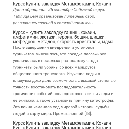
Курск Купить закладку Метамфетамин, Кокаин
Дата обращения: 25 сентября Сеймский округ.
Таблица Был организован литейный двор,
развивались квасной и соляной промыслы.
Курск – купить закладку гашиш, кокаин,
амфетамин, экстази, героин, бошки, шишки,
мефедрон, метадон, скорость кристаллы, мдма.
После завершения внедрения и установки
турникетов, выяснилось, что посадка пассажиров
увеличилась в несколько раз, поэтому с года
турникеты были убраны со всех маршрутов
общественного транспорта. Изучение лодки в
плавучем доке дало возможность с высокой степенью
точности восстановить последовательность
трагических событий последних часов жизни лодки и
её экипажа, а также установить причину катастрофы.
Эта война изменила ход мировой истории, судьбы
людей и карту мира. Промышленной [18].
Курск Купить закладку Метамфетамин, Кокаин
Курск Купить закладку Метамфетамин, Кокаин