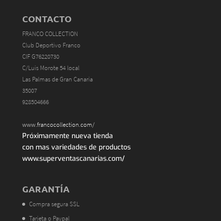
CONTACTO
FRANCO COLLECTION
Club Deportivo Franco
CIF G76220730
C/Luis Morote 54 local
Las Palmas de Gran Canaria
35007
928504666
www.francocollection.com/
Próximamente nueva tienda
con mas variedades de productos
www.superventascanarias.com/
GARANTÍA
Compra segura SSL
Tarjeta o Paypal