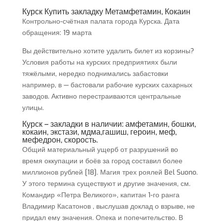
Курск Купить закладку Метамфетамин, Кокаин
Контрольно-счётная палата города Курска. Дата
обращения: 19 марта
Вы действительно хотите удалить билет из корзины?
Условия работы на курских предприятиях были
тяжёлыми, нередко поднимались забастовки
например, в — бастовали рабочие курских сахарных
заводов. Активно перестраиваются центральные
улицы.
Курск – закладки в наличии: амфетамин, бошки,
кокаин, экстази, мдма,гашиш, героин, меф,
мефедрон, скорость.
Общий материальный ущерб от разрушений во
время оккупации и боёв за город составил более
миллионов рублей [18]. Магия трех роялей Bel Suono.
У этого термина существуют и другие значения, см.
Командир «Петра Великого», капитан 1-го ранга
Владимир Касатонов , выслушав доклад о взрыве, не
придал ему значения. Опека и попечительство. В