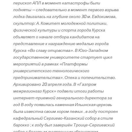
перископ АПЛ в момент катастрофы были
подняты — следовательно в момент первого взрыва
лодка двигалась на глубине около 30 м. Евдокимова,
скульптор: А. Комитет молодежной политики,
физической культуры и спорта города Курска
объявляет о начале отбора кандидатов на
представление к награждению медалью города
Курска «Во славу отцовства». В Юго-Западном
государственном университете стартует цикл
мероприятий в рамках «Платформы
университетского технологического
предпринимательства». Опека и попечительство.
Архивировано 20 апреля года. В «Газпром
межрегионгаз Курск» подвели итоги работы
интернет-приемной генерального директора за
год В году появилась каменная Ильинская церковь
была известна своим хором певчих , в году построен
кафедральный Сергиево-Казанский собор в стиле
барокко ; к году был завершён Троице-Сергиевский
собор с богатым внутренним убранством.