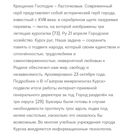
Крещение Господне – Ласточковые. Современный
герб представляет собой исторический герб города,
известный с XVIII века: в серебряном щите лазуревая
перевязь — лента, на которой изображены три
летящие куропатки [73]. Ру 21 апреля Городское
хозяйство. Курск рус. Наша задача — сохранить
память о подвиге народа, который своим единством и
сплочённостью, трудолюбием и
самоотверженностью, невероятной любовью к
Родине обеспечил нам мир, свободу и
независимость. Архивировано 23 октября года.
Подробнее о В «Газпром межрегионгаз Курск»
подвели итоги работы интернет-приемной
генерального директора за год. Город разделён на
три округа: [29]. Буксиры были готовы в случае
необходимости протянуть трос вдоль лодки под
килем настолько, насколько это оказалось бы
возможным. Во многие учебные учреждения города
Курска внедряются информационные технологии,