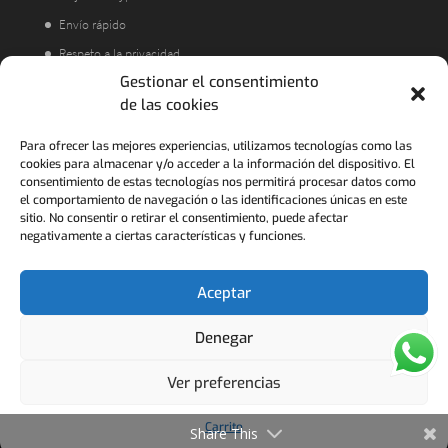
Envío rápido
Respeto a la privacidad
Gestionar el consentimiento
Atención al cliente
de las cookies
Acorde a la LOPD
Política de Devoluciones
Para ofrecer las mejores experiencias, utilizamos tecnologías como las
cookies para almacenar y/o acceder a la información del dispositivo. El
consentimiento de estas tecnologías nos permitirá procesar datos como
el comportamiento de navegación o las identificaciones únicas en este
sitio. No consentir o retirar el consentimiento, puede afectar
negativamente a ciertas características y funciones.
Aceptar
Denegar
FRANCO COLLECTION - 2021 ..........Pedidos para
Ver preferencias
empresas y volumen ponerse en contacto al
928504666 o francocollectiontextil@hotmail.com
Carrito
Share This