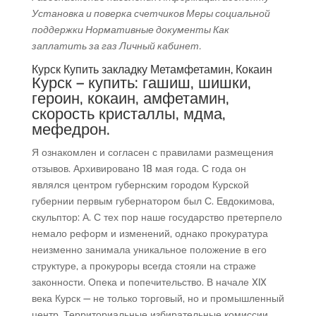
Установка и поверка счетчиков Меры социальной
поддержки Нормативные документы Как
заплатить за газ Личный кабинет.
Курск Купить закладку Метамфетамин, Кокаин
Курск – купить: гашиш, шишки,
героин, кокаин, амфетамин,
скорость кристаллы, мдма,
мефедрон.
Я ознакомлен и согласен с правилами размещения
отзывов. Архивировано 18 мая года. С года он
являлся центром губернским городом Курской
губернии первым губернатором был С. Евдокимова,
скульптор: А. С тех пор наше государство претерпело
немало реформ и изменений, однако прокуратура
неизменно занимала уникальное положение в его
структуре, а прокуроры всегда стояли на страже
законности. Опека и попечительство. В начале XIX
века Курск — не только торговый, но и промышленный
центр. Территориальные избирательные комиссии.