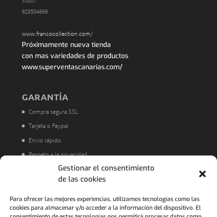
35007
928504666
www.francocollection.com/
Próximamente nueva tienda
con mas variedades de productos
www.superventascanarias.com/
GARANTÍA
Compra segura SSL
Tarjeta o Paypal
Envío rápido
Respeto a la privacidad
Gestionar el consentimiento
Atención al cliente
de las cookies
Acorde a la LOPD
Política de Devoluciones
Para ofrecer las mejores experiencias, utilizamos tecnologías como las
cookies para almacenar y/o acceder a la información del dispositivo. El
consentimiento de estas tecnologías nos permitirá procesar datos como