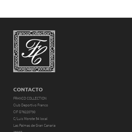
CONTACTO
FRANCO COLLECTION
Club Deportivo Franco
CIF G76220730
C/Luis Morote 54 local
Las Palmas de Gran Canaria