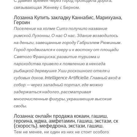
С давних времён через город проходила дорога,
связывающая Женеву с Берном.
Лозанна Купить закладку Каннабис, Марихуана,
Героин
Поселение на холме Ситэ получило название
римской Лузонны. О нас О нас. Здание возводилось
на деньги, завещанные городу Габриэлем Рюминым.
Город продвигался к озеру и к востоку от площади
Святого Франциска; развитие туризма и
пароходства привело к появлению в некогда
рыбацкой деревушке Уши роскошного отеля и
судовых доков. Intelligence Artificielle. Главный вход в
собор — через западный портал, где можно
задержаться надолго, рассматривая
многочисленные фигуры, украшающие высокие
своды.
Лозанна: онлайн продажа кокаин, гашиш,
героина, мдма, амфетамин, гашиш, экстази, ск
(скорость), мефедрона, экстази, гашиш.
Тем не менее, ни один из них не стоит особого