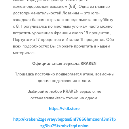
железнодорожным вокзалом [68]. Одна из главных
достопримечательностей Лозанны — это юго-
западная башня открыта с понедельника по субботу
с 8. Прогуливаясь по местным улочкам часто можно
встретить уроженцев Франции около 18 процентов ,
Португалии 17 процентов и Италии 11 процентов. Обо
всех подробностях Вы сможете прочитать в нашем
материале:.
Официальные зеркала KRAKEN
Площадка постоянно подвергается атаке, возможны
долгие подключения и лаги.
Выбирайте любое KRAKEN зеркало, не
останавливайтесь только на одном.
https://vk3.store
http://kraken2zgevrayvbqptss5nf7666hmznonf3m7fp
zg5bu75txmbxfcqd.onion