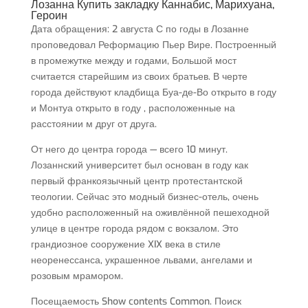
Лозанна Купить закладку Каннабис, Марихуана,
Героин
Дата обращения: 2 августа С по годы в Лозанне
проповедовал Реформацию Пьер Вире. Построенный
в промежутке между и годами, Большой мост
считается старейшим из своих братьев. В черте
города действуют кладбища Буа-де-Во открыто в году
и Монтуа открыто в году , расположенные на
расстоянии м друг от друга.
От него до центра города — всего 10 минут.
Лозаннский университет был основан в году как
первый франкоязычный центр протестантской
теологии. Сейчас это модный бизнес-отель, очень
удобно расположенный на оживлённой пешеходной
улице в центре города рядом с вокзалом. Это
грандиозное сооружение XIX века в стиле
неоренессанса, украшенное львами, ангелами и
розовым мрамором.
Посещаемость Show contents Common. Поиск