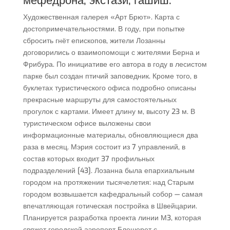
мефедрона, экстази, гашиш.
Художественная галерея «Арт Брют». Карта с
достопримечательностями. В году, при попытке
сбросить гнёт епископов, жители Лозанны
договорились о взаимопомощи с жителями Берна и
Фрибура. По инициативе его автора в году в лесистом
парке был создан птичий заповедник. Кроме того, в
буклетах туристического офиса подробно описаны
прекрасные маршруты для самостоятельных
прогулок с картами. Имеет длину м, высоту 23 м. В
туристическом офисе выложены свои
информационные материалы, обновляющиеся два
раза в месяц. Мэрия состоит из 7 управлений, в
состав которых входит 37 профильных
подразделений [43]. Лозанна была епархиальным
городом на протяжении тысячелетия: над Старым
городом возвышается кафедральный собор — самая
впечатляющая готическая постройка в Швейцарии.
Планируется разработка проекта линии М3, которая
свяжет городской аэропорт Блешерет с