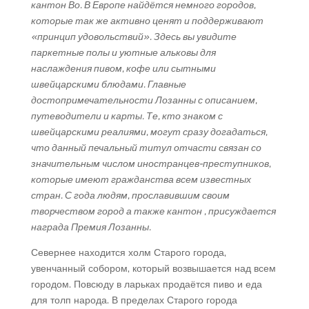
кантон Во. В Европе найдётся немного городов,
которые так же активно ценят и поддерживают
«принцип удовольствий». Здесь вы увидите
паркетные полы и уютные альковы для
наслаждения пивом, кофе или сытными
швейцарскими блюдами. Главные
достопримечательности Лозанны с описанием,
путеводители и карты. Те, кто знаком с
швейцарскими реалиями, могут сразу догадаться,
что данный печальный титул отчасти связан со
значительным числом иностранцев-преступников,
которые имеют гражданства всем известных
стран. С года людям, прославившим своим
творчеством город а также кантон , присуждается
награда Премия Лозанны.
Севернее находится холм Старого города,
увенчанный собором, который возвышается над всем
городом. Повсюду в ларьках продаётся пиво и еда
для толп народа. В пределах Старого города