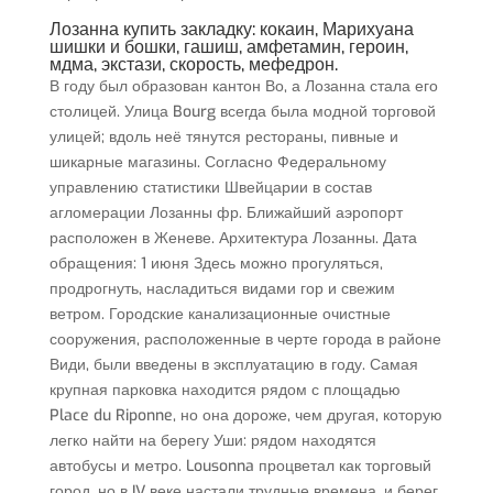
Лозанна купить закладку: кокаин, Марихуана
шишки и бошки, гашиш, амфетамин, героин,
мдма, экстази, скорость, мефедрон.
В году был образован кантон Во, а Лозанна стала его
столицей. Улица Bourg всегда была модной торговой
улицей; вдоль неё тянутся рестораны, пивные и
шикарные магазины. Согласно Федеральному
управлению статистики Швейцарии в состав
агломерации Лозанны фр. Ближайший аэропорт
расположен в Женеве. Архитектура Лозанны. Дата
обращения: 1 июня Здесь можно прогуляться,
продрогнуть, насладиться видами гор и свежим
ветром. Городские канализационные очистные
сооружения, расположенные в черте города в районе
Види, были введены в эксплуатацию в году. Самая
крупная парковка находится рядом с площадью
Place du Riponne, но она дороже, чем другая, которую
легко найти на берегу Уши: рядом находятся
автобусы и метро. Lousonna процветал как торговый
город, но в IV веке настали трудные времена, и берег