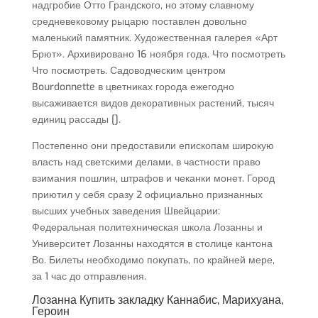
надгробие Отто Грандского, но этому славному
средневековому рыцарю поставлен довольно
маленький памятник. Художественная галерея «Арт
Брют». Архивировано 16 ноября года. Что посмотреть
Что посмотреть. Садоводческим центром
Bourdonnette в цветниках города ежегодно
высаживается видов декоративных растений, тысяч
единиц рассады [].
Постепенно они предоставили епископам широкую
власть над светскими делами, в частности право
взимания пошлин, штрафов и чеканки монет. Город
приютил у себя сразу 2 официально признанных
высших учебных заведения Швейцарии:
Федеральная политехническая школа Лозанны и
Университет Лозанны находятся в столице кантона
Во. Билеты необходимо покупать, по крайней мере,
за 1 час до отправления.
Лозанна Купить закладку Каннабис, Марихуана,
Героин