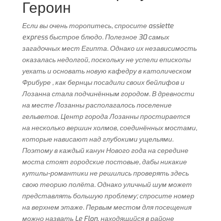
Героин
Если вы очень торопитесь, спросите assiette
express быстрое блюдо. Полезное 30 самых
загадочных мест Египта. Однако их независимость
оказалась недолгой, поскольку не успели епископы
уехать и основать новую кафедру в католическом
Фрибуре , как бернцы посадили своих бейлифов и
Лозанна стала подчинённым городом. В древности
на месте Лозанны располагалось поселение
гельветов. Центр города Лозанны простирается
на несколько вершин холмов, соединённых мостами,
которые нависают над глубокими ущельями.
Поэтому в каждый канун Нового года на середине
моста стоят городские постовые, дабы никакие
кутилы-романтики не решились проверять здесь
свою теорию полёта. Однако уличный шум может
представлять большую проблему; спросите номер
на верхнем этаже. Первым местом для посещения
можно назвать Le Flon, находящийся в районе