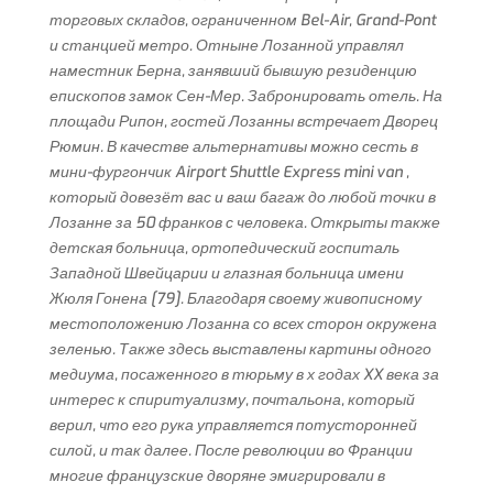
торговых складов, ограниченном Bel-Air, Grand-Pont
и станцией метро. Отныне Лозанной управлял
наместник Берна, занявший бывшую резиденцию
епископов замок Сен-Мер. Забронировать отель. На
площади Рипон, гостей Лозанны встречает Дворец
Рюмин. В качестве альтернативы можно сесть в
мини-фургончик Airport Shuttle Express mini van ,
который довезёт вас и ваш багаж до любой точки в
Лозанне за 50 франков с человека. Открыты также
детская больница, ортопедический госпиталь
Западной Швейцарии и глазная больница имени
Жюля Гонена [79]. Благодаря своему живописному
местоположению Лозанна со всех сторон окружена
зеленью. Также здесь выставлены картины одного
медиума, посаженного в тюрьму в х годах XX века за
интерес к спиритуализму, почтальона, который
верил, что его рука управляется потусторонней
силой, и так далее. После революции во Франции
многие французские дворяне эмигрировали в