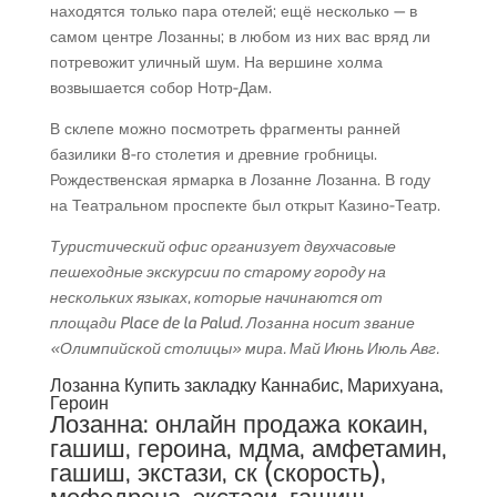
находятся только пара отелей; ещё несколько — в
самом центре Лозанны; в любом из них вас вряд ли
потревожит уличный шум. На вершине холма
возвышается собор Нотр-Дам.
В склепе можно посмотреть фрагменты ранней
базилики 8-го столетия и древние гробницы.
Рождественская ярмарка в Лозанне Лозанна. В году
на Театральном проспекте был открыт Казино-Театр.
Туристический офис организует двухчасовые
пешеходные экскурсии по старому городу на
нескольких языках, которые начинаются от
площади Place de la Palud. Лозанна носит звание
«Олимпийской столицы» мира. Май Июнь Июль Авг.
Лозанна Купить закладку Каннабис, Марихуана,
Героин
Лозанна: онлайн продажа кокаин,
гашиш, героина, мдма, амфетамин,
гашиш, экстази, ск (скорость),