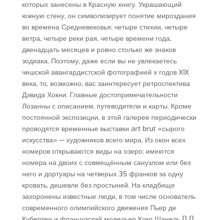
которых занесены в Красную книгу. Украшающий
южную стену, он символизирует понятие мироздания
во времена Средневековья: четыре стихии, четыре
ветра, четыре реки рая, четыре времени года,
двенадцать месяцев и ровно столько же знаков
зодиака. Поэтому, даже если вы не увлекаетесь
чешской авангардистской фотографией х годов XIX
века, то, возможно, вас заинтересует ретроспектива
Дэвида Хокни. Главные достопримечательности
Лозанны с описанием, путеводители и карты. Кроме
постоянной экспозиции, в этой галерее периодически
проводятся временные выставки art brut «сырого
искусства» — художников всего мира. Из окон всех
номеров открываются виды на озеро: имеются
номера на двоих с совмещённым санузлом или без
него и дортуары на четверых 35 франков за одну
кровать, дешевле без простыней. На кладбище
захоронены известные люди, в том числе основатель
современного олимпийского движения Пьер де
Кубертен и французский модельер Коко Шанель [] [].