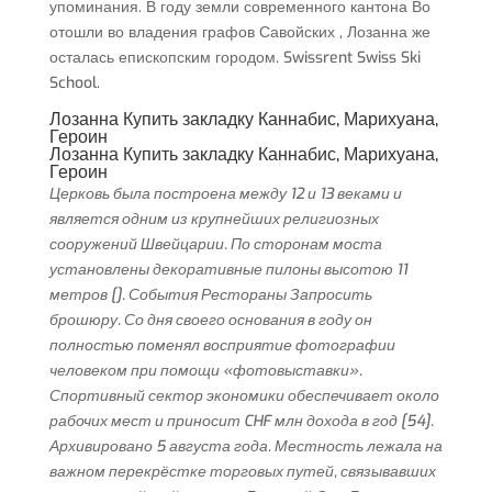
упоминания. В году земли современного кантона Во
отошли во владения графов Савойских , Лозанна же
осталась епископским городом. Swissrent Swiss Ski
School.
Лозанна Купить закладку Каннабис, Марихуана,
Героин
Лозанна Купить закладку Каннабис, Марихуана,
Героин
Церковь была построена между 12 и 13 веками и
является одним из крупнейших религиозных
сооружений Швейцарии. По сторонам моста
установлены декоративные пилоны высотою 11
метров []. События Рестораны Запросить
брошюру. Со дня своего основания в году он
полностью поменял восприятие фотографии
человеком при помощи «фотовыставки».
Спортивный сектор экономики обеспечивает около
рабочих мест и приносит CHF млн дохода в год [54].
Архивировано 5 августа года. Местность лежала на
важном перекрёстке торговых путей, связывавших