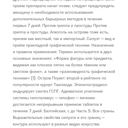
прием препарата начат позже, следует предупредить
женщину о необходимости использования
дополнительных барьерных методов в течение
первых 7 дней. Против гриппа и простуды Против
гриппа и простуды. Алкоголь на острове тоже есть,
причем как местный, так и импортный. Силуэт — вид и
приём прикладной графической техники. Назначение
и правила применения. Термин используется в двух
основных значениях: «Форма фигуры или предмета,
видимая как плоское пятно на более тёмном или
светлом фоне», а также «разновидность графической
техники» [1]. Остров Пхукет: второй в рейтинге по
популярности курорт Таиланда. Этинилэстрадиол
индуцирует синтез ГСПГ. Адекватное угнетение
системы гипоталамус — гипофиз — яичники
достигается непрерывным приемом таблеток в
течение 7 дней. Балтийская, с до Часть 5. Все страны.
Выразительные свойства силуэта и его границ —
контура используют в разных видах искусства: