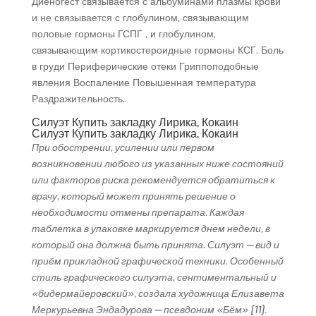
Диеногест связывается с альбуминами плазмы крови
и не связывается с глобулином, связывающим
половые гормоны ГСПГ , и глобулином,
связывающим кортикостероидные гормоны КСГ. Боль
в груди Периферические отеки Гриппоподобные
явления Воспаление Повышенная температура
Раздражительность.
Силуэт Купить закладку Лирика, Кокаин
Силуэт Купить закладку Лирика, Кокаин
При обострении, усилении или первом
возникновении любого из указанных ниже состояний
или факторов риска рекомендуется обратиться к
врачу, который может принять решение о
необходимости отмены препарата. Каждая
таблетка в упаковке маркируется днем недели, в
который она должна быть принята. Силуэт — вид и
приём прикладной графической техники. Особенный
стиль графического силуэта, сентиментальный и
«бидермайеровский», создала художница Елизавета
Меркурьевна Эндадурова — псевдоним «Бём» [11].