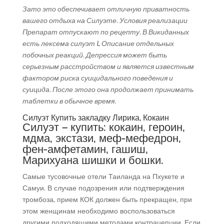
Зато это обеспечивает отличную приватность
вашего отдыха на Силуэте. Условия реализации
Препарат отпускают по рецепту. В Викиданных
есть лексема силуэт L Описание отдельных
побочных реакций. Депрессия может быть
серьезным расстройством и является известным
фактором риска суицидального поведения и
суицида. После этого она продолжает принимать
таблетки в обычное время.
Силуэт Купить закладку Лирика, Кокаин
Силуэт – купить: кокаин, героин,
мдма, экстази, меф-мефедрон,
фен-амфетамин, гашиш,
Марихуана шишки и бошки.
Самые тусовочные отели Таиланда на Пхукете и
Самуи. В случае подозрения или подтверждения
тромбоза, прием КОК должен быть прекращен, при
этом женщинам необходимо воспользоваться
другими подходящими методами контрацепции. Если