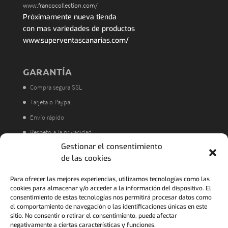
www.francocollection.com/
Próximamente nueva tienda
con mas variedades de productos
www.superventascanarias.com/
GARANTÍA
Compra segura SSL
Tarjeta o Paypal
Envío rápido
Respeto a la privacidad
Gestionar el consentimiento
Atención al cliente
de las cookies
Acorde a la LOPD
Política de Devoluciones
Para ofrecer las mejores experiencias, utilizamos tecnologías como las
cookies para almacenar y/o acceder a la información del dispositivo. El
consentimiento de estas tecnologías nos permitirá procesar datos como
el comportamiento de navegación o las identificaciones únicas en este
sitio. No consentir o retirar el consentimiento, puede afectar
negativamente a ciertas características y funciones.