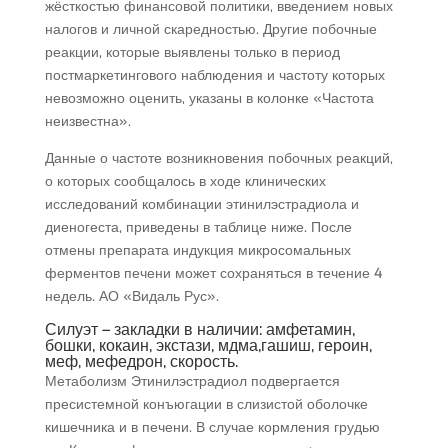
жёсткостью финансовой политики, введением новых
налогов и личной скаредностью. Другие побочные
реакции, которые выявлены только в период
постмаркетингового наблюдения и частоту которых
невозможно оценить, указаны в колонке «Частота
неизвестна».
Данные о частоте возникновения побочных реакций,
о которых сообщалось в ходе клинических
исследований комбинации этинилэстрадиола и
диеногеста, приведены в таблице ниже. После
отмены препарата индукция микросомальных
ферментов печени может сохраняться в течение 4
недель. АО «Видаль Рус».
Силуэт – закладки в наличии: амфетамин,
бошки, кокаин, экстази, мдма,гашиш, героин,
меф, мефедрон, скорость.
Метаболизм Этинилэстрадиол подвергается
пресистемной конъюгации в слизистой оболочке
кишечника и в печени. В случае кормления грудью