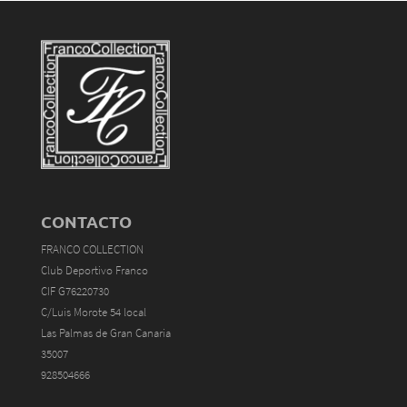
CONTACTO
FRANCO COLLECTION
Club Deportivo Franco
CIF G76220730
C/Luis Morote 54 local
Las Palmas de Gran Canaria
35007
928504666