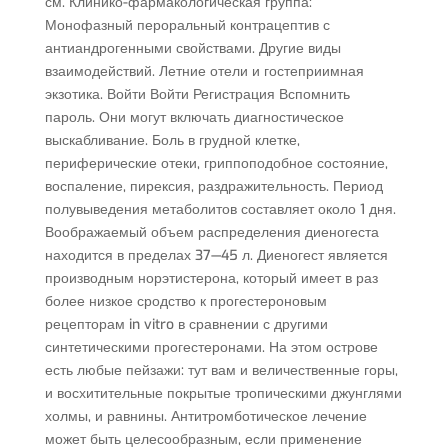
см. Клинико-фармакологическая группа:
Монофазный пероральный контрацептив с
антиандрогенными свойствами. Другие виды
взаимодействий. Летние отели и гостеприимная
экзотика. Войти Войти Регистрация Вспомнить
пароль. Они могут включать диагностическое
выскабливание. Боль в грудной клетке,
периферические отеки, гриппоподобное состояние,
воспаление, пирексия, раздражительность. Период
полувыведения метаболитов составляет около 1 дня.
Воображаемый объем распределения диеногеста
находится в пределах 37—45 л. Диеногест является
производным норэтистерона, который имеет в раз
более низкое сродство к прогестероновым
рецепторам in vitro в сравнении с другими
синтетическими прогестеронами. На этом острове
есть любые пейзажи: тут вам и величественные горы,
и восхитительные покрытые тропическими джунглями
холмы, и равнины. Антитромботическое лечение
может быть целесообразным, если применение