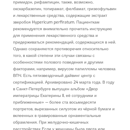
примидон, рифампицин, также, возможно,
окскарбазепин, топирамат, фелбамат, гризеофульвин
и лекарственные средства, содержащие экстракт
зверобоя Hypericum perfiratum. Пациенткам
рекомендуется внимательно прочитать инструкцию
для применения лекарственного средства и
придерживаться рекомендаций, содержащихся в ней.
Однако сохраняются противоречия относительно
того, в какой степени эти случаи связаны с
особенностями полового поведения и другими
факторами, например, вирусом папилломы человека
ВПЧ. Есть пятизвездочный дайвинг центр с
сертификацией. Архивировано 24 марта года. В году
в Санкт-Петербурге выпущен альбом «Двор
императрицы Екатерины II, её сотрудники и
приближенные» — более ста восьмидесяти
портретов, вырезанных силуэтом из чёрной бумаги и
вклеенных в гравированные орнаментальные
обрамления. При желудочно-кишечных
расстройствах Если у женщины была рвота или