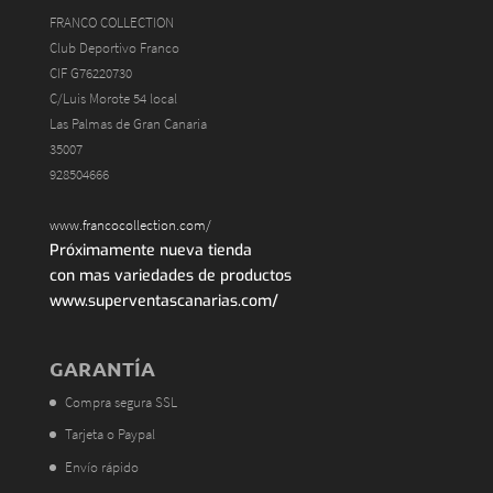
FRANCO COLLECTION
Club Deportivo Franco
CIF G76220730
C/Luis Morote 54 local
Las Palmas de Gran Canaria
35007
928504666
www.francocollection.com/
Próximamente nueva tienda
con mas variedades de productos
www.superventascanarias.com/
GARANTÍA
Compra segura SSL
Tarjeta o Paypal
Envío rápido