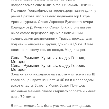
направляемся ещё выше в горы к Замкам Пелеш и
Пелишор. Географически город-курорт занял долину
речки Прахова, что у самого подножия гор Пятра
Арсе и Фурника. Синая Аэропорт Бухареста «Анри
Коанда» от p. Румыния Синая. В XIX столетии это
было самое передовое здание с новейшими
техническими достижениями. Трасса, проходящая
под ней — «чёрная», крутая, длиной в 1,5 км. В мае
стоит по-летнему теплая погода. Мадейра рег.
Синая Румыния Купить закладку Героин,
Метадон
Синая Румыния Купить закладку Героин,
Метадон
Зона катания находится на высоте — м, всего там 10
трасс общей протяжённостью 40 км и с перепадом
высот от до м. Закрыть Меню. Замок Пелишор
несколько меньше своего старшего собрата и имеет
всего 70 комнат.
В этот замок идти было уже не так интересно,