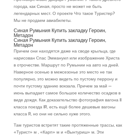
города, как Синая, просто не может не быть
легендарных мест. О проекте Что такое Туристер?
Мы не продаем авиабилеты.
Синая Румыния Купить закладку Героин,
Метадон
Синая Румыния Купить закладку Героин,
Метадон
Причем они находятся даже на своде крыльца, где
нарисован Спас Эммануил или изображение Христа
в отрочестве. Маршрут по Румынии на авто на дней.
Наверное осенью в межсезонье это место не так
популярно, это можно видеть по пустому перрону и
почти пустому зданию вокзала. Причем за май —
июнь выпадает самое большое количество осадков в
виде дождя. Как доказательство фотография вагона II
класса поезда IR, есть ещё более дешевые вагоны
класса R, но они не сильно хуже этого.
Там туристов встретят такие протяженные трассы, как
«Турист» м , «Карп» м и «Вынтуриш» м. Эти