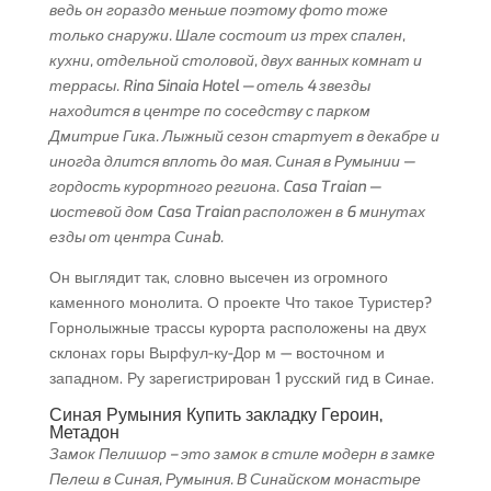
ведь он гораздо меньше поэтому фото тоже
только снаружи. Шале состоит из трех спален,
кухни, отдельной столовой, двух ванных комнат и
террасы. Rina Sinaia Hotel — отель 4 звезды
находится в центре по соседству с парком
Дмитрие Гика. Лыжный сезон стартует в декабре и
иногда длится вплоть до мая. Синая в Румынии —
гордость курортного региона. Casa Traian —
uостевой дом Casa Traian расположен в 6 минутах
езды от центра Синаb.
Он выглядит так, словно высечен из огромного
каменного монолита. О проекте Что такое Туристер?
Горнолыжные трассы курорта расположены на двух
склонах горы Вырфул-ку-Дор м — восточном и
западном. Ру зарегистрирован 1 русский гид в Синае.
Синая Румыния Купить закладку Героин,
Метадон
Замок Пелишор – это замок в стиле модерн в замке
Пелеш в Синая, Румыния. В Синайском монастыре