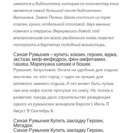
имеется и библиотека, которая по количеству книг
является самой большой после библиотеки
Ватикана. Замок Пелеш. Шале состоит из трех
спален, кухни, отдельной столовой, двух ванных
комнат и террасы. Вернувшись домой, под
впечатлением от всего увиденного князь повелел
построить в Карпатах подобный монастырь.
Синая Румыния – купить: кокаин, героин, мдма,
экстази, меф-мефедрон, фен-амфетамин,
гашиш, Марихуана шишки и бошки.
Румыния, безусловно, богата на удобные для отдыха
местечки, но этот город — один из лучших для
активного зимнего отдыха. А что может быть лучше
чая или кофе после прогулок по снегу. Но толчок к
развитию города дало строительство резиденции
одного из румынских монархов Кароля I. Июль 11
Август 9 Сентябрь 6.
Синая Румыния Купить закладку Героин,
Метадон
Синая Румыния Купить закладку Героин,