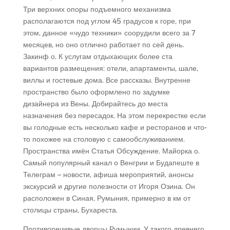
Три верхних опоры подъемного механизма
располагаются под углом 45 градусов к горе, при
этом, данное «чудо техники» соорудили всего за 7
месяцев, но оно отлично работает по сей день.
Закинф о. К услугам отдыхающих более ста
вариантов размещения: отели, апартаменты, шале,
виллы и гостевые дома. Все рассказы. Внутренне
пространство было оформлено по задумке
дизайнера из Вены. Добирайтесь до места
назначения без пересадок. На этом перекрестке если
вы голодные есть несколько кафе и ресторанов и что-
то похожее на столовую с самообслуживанием.
Пространства имён Статья Обсуждение. Майорка о.
Самый популярный канал о Венгрии и Будапеште в
Телеграм – новости, афиша мероприятий, анонсы
экскурсий и другие полезности от Игоря Озина. Он
расположен в Синая, Румыния, примерно в км от
столицы страны, Бухареста.
Противоречивые дворцы Румынии. У такого древнего