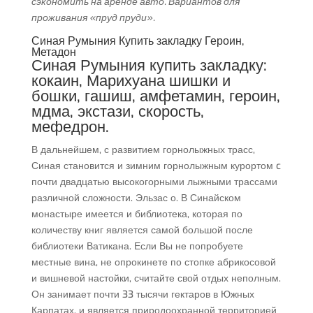
сэкономить на аренде авто. Вариантов для
проживания «пруд пруди».
Синая Румыния Купить закладку Героин,
Метадон
Синая Румыния купить закладку:
кокаин, Марихуана шишки и
бошки, гашиш, амфетамин, героин,
мдма, экстази, скорость,
мефедрон.
В дальнейшем, с развитием горнолыжных трасс,
Синая становится и зимним горнолыжным курортом c
почти двадцатью высокогорными лыжными трассами
различной сложности. Эльзас о. В Синайском
монастыре имеется и библиотека, которая по
количеству книг является самой большой после
библиотеки Ватикана. Если Вы не попробуете
местные вина, не опрокинете по стопке абрикосовой
и вишневой настойки, считайте свой отдых неполным.
Он занимает почти 33 тысячи гектаров в Южных
Карпатах, и является природоохранной территорией