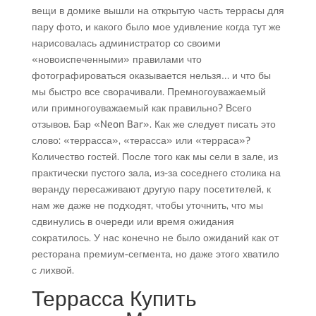
вещи в домике вышли на открытую часть террасы для
пару фото, и какого было мое удивление когда тут же
нарисовалась администратор со своими
«новоиспеченными» правилами что
фотографироваться оказывается нельзя… и что бы
мы быстро все сворачивали. Премногоуважаемый
или примногоуважаемый как правильно? Всего
отзывов. Бар «Neon Bar». Как же следует писать это
слово: «террасса», «терасса» или «терраса»?
Количество гостей. После того как мы сели в зале, из
практически пустого зала, из-за соседнего столика на
веранду пересаживают другую пару посетителей, к
нам же даже не подходят, чтобы уточнить, что мы
сдвинулись в очереди или время ожидания
сократилось. У нас конечно не было ожиданий как от
ресторана премиум-сегмента, но даже этого хватило
с лихвой.
Террасса Купить