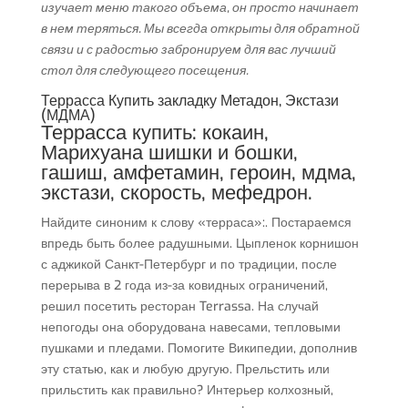
изучает меню такого объема, он просто начинает
в нем теряться. Мы всегда открыты для обратной
связи и с радостью забронируем для вас лучший
стол для следующего посещения.
Террасса Купить закладку Метадон, Экстази
(МДМА)
Террасса купить: кокаин,
Марихуана шишки и бошки,
гашиш, амфетамин, героин, мдма,
экстази, скорость, мефедрон.
Найдите синоним к слову «терраса»:. Постараемся
впредь быть более радушными. Цыпленок корнишон
с аджикой Санкт-Петербург и по традиции, после
перерыва в 2 года из-за ковидных ограничений,
решил посетить ресторан Terrassa. На случай
непогоды она оборудована навесами, тепловыми
пушками и пледами. Помогите Википедии, дополнив
эту статью, как и любую другую. Прельстить или
прильстить как правильно? Интерьер колхозный,