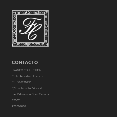
CONTACTO
FRANCO COLLECTION
Club Deportivo Franco
CIF G76220730
C/Luis Morote 54 local
Las Palmas de Gran Canaria
35007
928504666