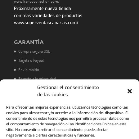
www.francocollection.com/
Próximamente nueva tienda
con mas variedades de productos
www.superventascanarias.com/
GARANTÍA
Compra segura SSL
Tarjeta o Paypal
Envío rápido
Respeto a la privacidad
Gestionar el consentimiento
Atención al cliente
de las cookies
Acorde a la LOPD
Política de Devoluciones
Para ofrecer las mejores experiencias, utilizamos tecnologías como las
cookies para almacenar y/o acceder a la información del dispositivo. El
consentimiento de estas tecnologías nos permitirá procesar datos como
el comportamiento de navegación o las identificaciones únicas en este
sitio. No consentir o retirar el consentimiento, puede afectar
negativamente a ciertas características y funciones.