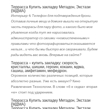
Террасса Купить закладку Метадон, Экстази
(МДМА)
Интерьер 4. Телефон для подтверждения брони.
Оставив личные вещи в домике вышли на открытую
часть террасы для пару фото, и какого было мое
удивление когда тут же нарисовалась
администратор со своими «новоиспеченными»
правилами что фотографироваться оказывается
нельзя… и что бы мы быстро все сворачивали. Будем
рады видеть вас вновь. Впервые на сайте?
Террасса – купить закладку: скорость
кристаллы, шишки, героин, кокаин, мдма,
гашиш, амфетамин, мефедрон.
Огромное количество различных позиций, которые
абсолютно разные. Уже есть аккаунт? Кино
Развлечения Технологии. В слове «б е седка» вторая
«е» стоит под ударением.
Террасса Купить закладку Метадон, Экстази
(МДМА)
Террасса Купить закладку Метадон, Экстази