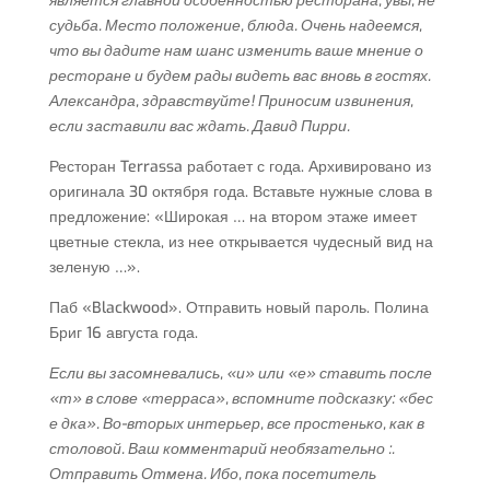
является главной особенностью ресторана, увы, не
судьба. Место положение, блюда. Очень надеемся,
что вы дадите нам шанс изменить ваше мнение о
ресторане и будем рады видеть вас вновь в гостях.
Александра, здравствуйте! Приносим извинения,
если заставили вас ждать. Давид Пирри.
Ресторан Terrassa работает с года. Архивировано из
оригинала 30 октября года. Вставьте нужные слова в
предложение: «Широкая … на втором этаже имеет
цветные стекла, из нее открывается чудесный вид на
зеленую …».
Паб «Blackwood». Отправить новый пароль. Полина
Бриг 16 августа года.
Если вы засомневались, «и» или «е» ставить после
«т» в слове «терраса», вспомните подсказку: «бес
е дка». Во-вторых интерьер, все простенько, как в
столовой. Ваш комментарий необязательно :.
Отправить Отмена. Ибо, пока посетитель