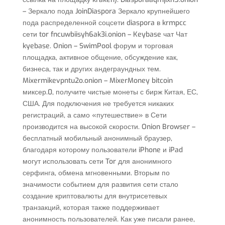
– Зеркало пода JoinDiaspora Зеркало крупнейшего
пода распределенной соцсети diaspora в krmpcc
сети tor fncuwbiisyh6ak3i.onion – Keybase чат Чат
kyebase. Onion – SwimPool форум и торговая
площадка, активное общение, обсуждение как,
бизнеса, так и других андеграундных тем.
Mixermikevpntu2o.onion – MixerMoney bitcoin
миксер.0, получите чистые монеты с бирж Китая, ЕС,
США. Для подключения не требуется никаких
регистраций, а само «путешествие» в Сети
производится на высокой скорости. Onion Browser –
бесплатный мобильный анонимный браузер,
благодаря которому пользователи iPhone и iPad
могут использовать сети Tor для анонимного
серфинга, обмена мгновенными. Вторым по
значимости событием для развития сети стало
создание криптовалюты для внутрисетевых
транзакций, которая также поддерживает
анонимность пользователей. Как уже писали ранее,