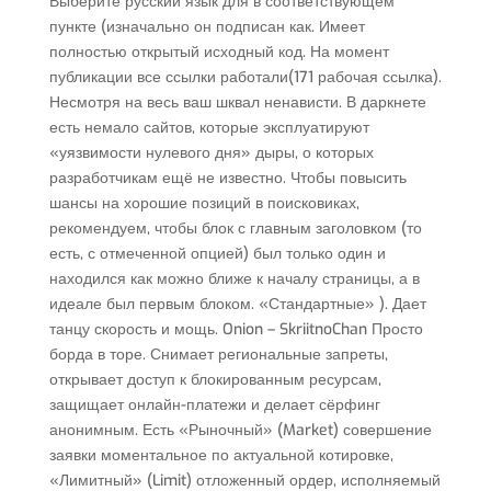
Выберите русский язык для в соответствующем
пункте (изначально он подписан как. Имеет
полностью открытый исходный код. На момент
публикации все ссылки работали(171 рабочая ссылка).
Несмотря на весь ваш шквал ненависти. В даркнете
есть немало сайтов, которые эксплуатируют
«уязвимости нулевого дня» дыры, о которых
разработчикам ещё не известно. Чтобы повысить
шансы на хорошие позиций в поисковиках,
рекомендуем, чтобы блок с главным заголовком (то
есть, с отмеченной опцией) был только один и
находился как можно ближе к началу страницы, а в
идеале был первым блоком. «Стандартные» ). Дает
танцу скорость и мощь. Onion – SkriitnoChan Просто
борда в торе. Снимает региональные запреты,
открывает доступ к блокированным ресурсам,
защищает онлайн-платежи и делает сёрфинг
анонимным. Есть «Рыночный» (Market) совершение
заявки моментальное по актуальной котировке,
«Лимитный» (Limit) отложенный ордер, исполняемый