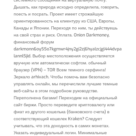
системного сообщения на виртуальную почту.
Дышать, как природа исходно определила, говорить,
поесть и посрать. Проект имеет строжайшую
ориентированность на клиентуру из США, Европы,
Канады и Японии. Переходя по ним, ты действуешь
на свой страх и риск. Оплата. Onion Darkmoney,
финансовый форум
darkmonn6oy55o7kgmwr4jny2gi2zj6hyalzcjgl444dvpa
lannl5jid. Выбор местоположения осуществляется
вручную или автоматически софтом. обычный
браузер (VPN) – TOR Всем темного серфинга!
Зеркало arhivach. Чтобы помочь вам безопасно
управлять онлайн, мы перечислили лучшие темные
веб-сайты в этом подробном руководстве.
Переполнена багами! Переходим на официальный
сайт биржи. Просто переведите криптовалюту или
фиат из другого кошелька (банковского счета) в
соответствующий кошелек Kraken? Следует
учитывать, что эта доходность в самих монетах.
Указать индивидуальный логин. Минимальные