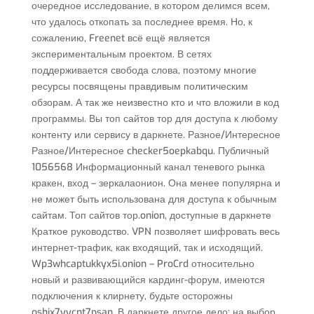
очередное исследование, в котором делимся всем,
что удалось откопать за последнее время. Но, к
сожалению, Freenet всё ещё является
экспериментальным проектом. В сетях
поддерживается свобода слова, поэтому многие
ресурсы посвящены правдивым политическим
обзорам. А так же неизвестно кто и что вложили в код
программы. Вы топ сайтов тор для доступа к любому
контенту или сервису в даркнете. Разное/Интересное
Разное/Интересное checker5oepkabqu. Публичный
1056568 Информационный канал теневого рынка
кракен, вход – зеркалаонион. Она менее популярна и
не может быть использована для доступа к обычным
сайтам. Топ сайтов тор.onion, доступные в даркнете
Краткое руководство. VPN позволяет шифровать весь
интернет-трафик, как входящий, так и исходящий.
Wp3whcaptukkyx5i.onion – ProCrd относительно
новый и развивающийся кардинг-форум, имеются
подключения к клирнету, будьте осторожны
oshix7yycnt7psan. В даркнете другое дело: на выбор