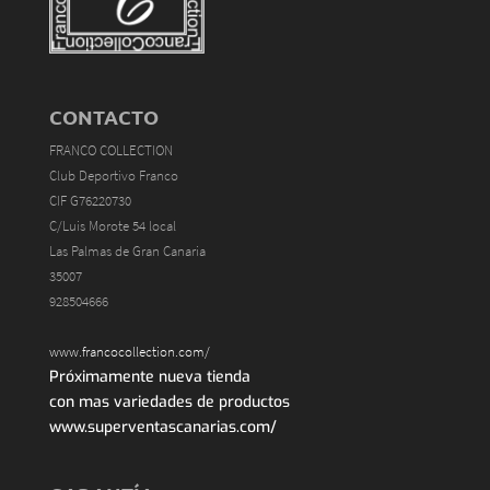
CONTACTO
FRANCO COLLECTION
Club Deportivo Franco
CIF G76220730
C/Luis Morote 54 local
Las Palmas de Gran Canaria
35007
928504666
www.francocollection.com/
Próximamente nueva tienda
con mas variedades de productos
www.superventascanarias.com/