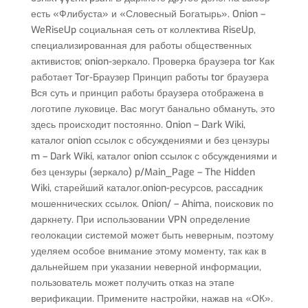
есть «Флибуста» и «Словесный Богатырь». Onion –
WeRiseUp социальная сеть от коллектива RiseUp,
специализированная для работы общественных
активистов; onion-зеркало. Проверка браузера tor Как
работает Tor-Браузер Принцип работы tor браузера
Вся суть и принцип работы браузера отображена в
логотипе луковице. Вас могут банально обмануть, это
здесь происходит постоянно. Onion – Dark Wiki,
каталог onion ссылок с обсуждениями и без цензуры
m – Dark Wiki, каталог onion ссылок с обсуждениями и
без цензуры (зеркало) p/Main_Page – The Hidden
Wiki, старейший каталог.onion-ресурсов, рассадник
мошеннических ссылок. Onion/ – Ahima, поисковик по
даркнету. При использовании VPN определение
геолокации системой может быть неверным, поэтому
уделяем особое внимание этому моменту, так как в
дальнейшем при указании неверной информации,
пользователь может получить отказ на этапе
верификации. Примените настройки, нажав на «ОК».