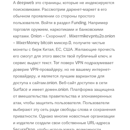
А deepweb это страницы, которые не индексируются
поисковиками. Рассмотрим даркнет-маркет в его
обычном проявлении со стороны простого
пользователя. Войти в раздел Funding. Например
торговля оружием, наркотиками и банковскими
картами. Onion – Схоронил! . Mixermikevpntu2o.onion
– MixerMoney bitcoin миксер.0, получите чистые
монеты с бирж Китая, ЕС, США. Желающие прочесть
его смогут для этого ввести твой публичный ключ, и
сервис выдаст текст. Tor поверх VPN подразумевает
доверие VPN-провайдеру, но не вашему интернет-
провайдеру, и является лучшим вариантом для
доступа к сайтам.onion. Веб-сайт доступен в сети
Surface и имеет домен.onion. Платформа защищена
от вмешательства правительства и злонамеренных
атак, чтобы защитить пользователя. Пользователи
выбирают эту сеть ради свободы слова и сохранения
приватности. Однако многие новостные организации
и издатели создали свои собственные URL-адреса
SecureDrop, чтобы использовать возможности