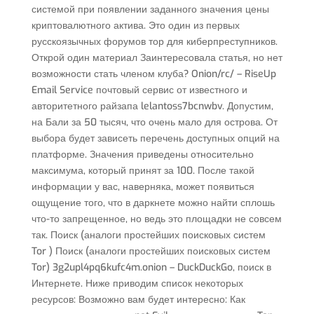
системой при появлении заданного значения цены
криптовалютного актива. Это один из первых
русскоязычных форумов тор для киберпреступников.
Открой один материал Заинтересовала статья, но нет
возможности стать членом клуба? Onion/rc/ – RiseUp
Email Service почтовый сервис от известного и
авторитетного райзапа lelantoss7bcnwbv. Допустим,
на Бали за 50 тысяч, что очень мало для острова. От
выбора будет зависеть перечень доступных опций на
платформе. Значения приведены относительно
максимума, который принят за 100. После такой
информации у вас, наверняка, может появиться
ощущение того, что в даркнете можно найти сплошь
что-то запрещенное, но ведь это площадки не совсем
так. Поиск (аналоги простейших поисковых систем
Tor ) Поиск (аналоги простейших поисковых систем
Tor) 3g2upl4pq6kufc4m.onion – DuckDuckGo, поиск в
Интернете. Ниже приводим список некоторых
ресурсов: Возможно вам будет интересно: Как