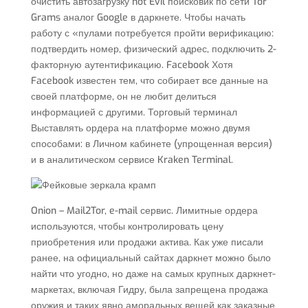
очистить автозагрузку not Evil поисковик по сети Tor
Grams аналог Google в даркнете. Чтобы начать
работу с «пулами потребуется пройти верификацию:
подтвердить номер, физический адрес, подключить 2-
факторную аутентификацию. Facebook Хотя
Facebook известен тем, что собирает все данные на
своей платформе, он не любит делиться
информацией с другими. Торговый терминал
Выставлять ордера на платформе можно двумя
способами: в Личном кабинете (упрощенная версия)
и в аналитическом сервисе Kraken Terminal.
Onion – Mail2Tor, e-mail сервис. Лимитные ордера
используются, чтобы контролировать цену
приобретения или продажи актива. Как уже писали
ранее, на официальный сайтах даркнет можно было
найти что угодно, но даже на самых крупных даркнет-
маркетах, включая Гидру, была запрещена продажа
оружия и таких явно аморальных вещей как заказные