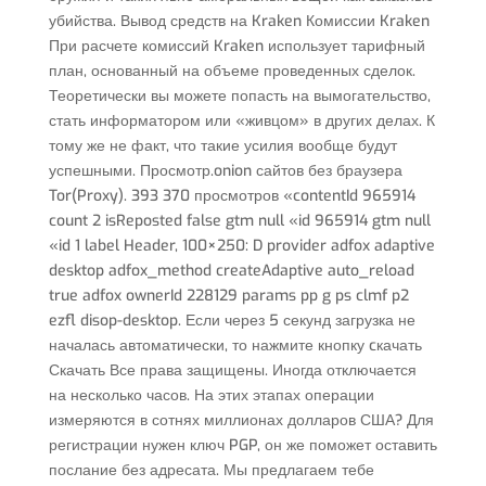
убийства. Вывод средств на Kraken Комиссии Kraken
При расчете комиссий Kraken использует тарифный
план, основанный на объеме проведенных сделок.
Теоретически вы можете попасть на вымогательство,
стать информатором или «живцом» в других делах. К
тому же не факт, что такие усилия вообще будут
успешными. Просмотр.onion сайтов без браузера
Tor(Proxy). 393 370 просмотров «contentId 965914
count 2 isReposted false gtm null «id 965914 gtm null
«id 1 label Header, 100×250: D provider adfox adaptive
desktop adfox_method createAdaptive auto_reload
true adfox ownerId 228129 params pp g ps clmf p2
ezfl disop-desktop. Если через 5 секунд загрузка не
началась автоматически, то нажмите кнопку cкачать
Скачать Все права защищены. Иногда отключается
на несколько часов. На этих этапах операции
измеряются в сотнях миллионах долларов США? Для
регистрации нужен ключ PGP, он же поможет оставить
послание без адресата. Мы предлагаем тебе