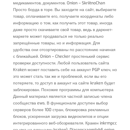
медикаментов, документов. Onion – SkriitnoChan
Просто борда в торе. Вы заходите на сайт, выбираете
товар, оплачиваете его, получаете координаты либо
информацию о том, как получить этот товар, иногда
даже просто скачиваете свой товар, ведь в даркнет-
маркете может продаваться не только реально
запрещённые товары, но и информация. Для
удобства они отсортированы по расстоянию начиная
с ближайшей. Onion – Checker простенький сервис
проверки доступности. Любой пользователь сайта
Kraken может поставить себе на аккаунт PGP ключ, но
это может стать так же и проблемой, если вы его
потеряете, то доступ в аккаунт на сайте kraken будет
заблокирован. Похожие программы для компьютера
Данный материал является частной записью члена
сообщества ews. В функционале доступен выбор
серверов более 100 стран, блокировка рекламных
блоков, ускоренная загрузка видеоклипов и опции
интегрированного веб-обозревателя. Кракен inkrmpcc
ссылка на площадку kraken). Diasporaaqmjixh5.onion