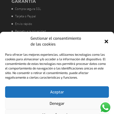
GARANTÍA
Compra segura SSL
Tarjeta o Paypal
Envío rápido
Respeto a la privacidad
Gestionar el consentimiento
Atención al cliente
de las cookies
Acorde a la LOPD
Política de Devoluciones
Para ofrecer las mejores experiencias, utilizamos tecnologías como las
cookies para almacenar y/o acceder a la información del dispositivo. El
consentimiento de estas tecnologías nos permitirá procesar datos como
el comportamiento de navegación o las identificaciones únicas en este
sitio. No consentir o retirar el consentimiento, puede afectar
negativamente a ciertas características y funciones.
Aceptar
Denegar