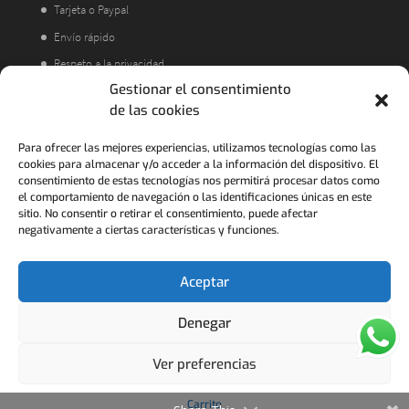
Tarjeta o Paypal
Envío rápido
Respeto a la privacidad
Gestionar el consentimiento
Atención al cliente
de las cookies
Acorde a la LOPD
Política de Devoluciones
Para ofrecer las mejores experiencias, utilizamos tecnologías como las
cookies para almacenar y/o acceder a la información del dispositivo. El
consentimiento de estas tecnologías nos permitirá procesar datos como
el comportamiento de navegación o las identificaciones únicas en este
sitio. No consentir o retirar el consentimiento, puede afectar
negativamente a ciertas características y funciones.
Aceptar
Denegar
FRANCO COLLECTION - 2021 ..........Pedidos para
Ver preferencias
empresas y volumen ponerse en contacto al
928504666 o francocollectiontextil@hotmail.com
Carrito