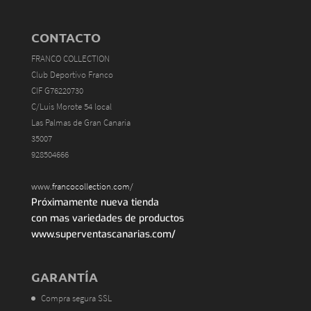
CONTACTO
FRANCO COLLECTION
Club Deportivo Franco
CIF G76220730
C/Luis Morote 54 local
Las Palmas de Gran Canaria
35007
928504666
www.francocollection.com/
Próximamente nueva tienda
con mas variedades de productos
www.superventascanarias.com/
GARANTÍA
Compra segura SSL