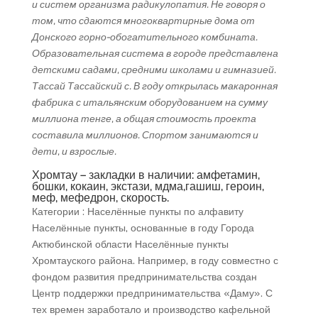
и систем организма радикулопатия. Не говоря о
том, что сдаются многоквартирные дома от
Донского горно-обогатительного комбината.
Образовательная система в городе представлена
детскими садами, средними школами и гимназией.
Тассай Тассайский с. В году открылась макаронная
фабрика с итальянским оборудованием на сумму
миллиона тенге, а общая стоимость проекта
составила миллионов. Спортом занимаются и
дети, и взрослые.
Хромтау – закладки в наличии: амфетамин,
бошки, кокаин, экстази, мдма,гашиш, героин,
меф, мефедрон, скорость.
Категории : Населённые пункты по алфавиту
Населённые пункты, основанные в году Города
Актюбинской области Населённые пункты
Хромтауского района. Например, в году совместно с
фондом развития предпринимательства создан
Центр поддержки предпринимательства «Даму». С
тех времен заработало и производство кафельной