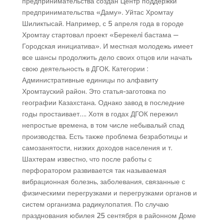
предпринимательства создан Центр поддержки
предпринимательства «Даму». Уйтас Хромтау
Шиликтысай. Например, с 5 апреля года в городе
Хромтау стартовал проект «Берекелi бастама —
Городская инициатива». И местная молодежь имеет
все шансы продолжить дело своих отцов или начать
свою деятельность в ДГОК. Категории :
Административные единицы по алфавиту
Хромтауский район. Это статья-заготовка по
географии Казахстана. Однако завод в последние
годы простаивает…. Хотя в годах ДГОК пережил
непростые времена, в том числе небывалый спад
производства. Есть также проблема безработицы и
самозанятости, низких доходов населения и т.
Шахтерам известно, что после работы с
перфоратором развивается так называемая
вибрационная болезнь, заболевания, связанные с
физическими перегрузками и перегрузками органов и
систем организма радикулопатия. По случаю
празднования юбилея 25 сентября в районном Доме