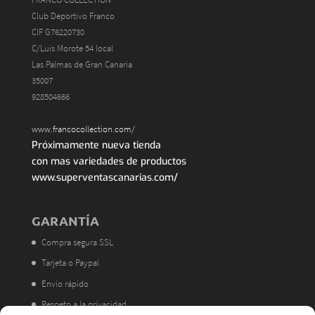
Club Deportivo Franco
CIF G76220730
C/Luis Morote 54 local
Las Palmas de Gran Canaria
35007
928504666
www.francocollection.com/
Próximamente nueva tienda
con mas variedades de productos
www.superventascanarias.com/
GARANTÍA
Compra segura SSL
Tarjeta o Paypal
Envío rápido
Respeto a la privacidad