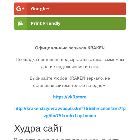
Google+
Print Friendly
Официальные зеркала KRAKEN
Площадка постоянно подвергается атаке, возможны
долгие подключения и лаги.
Выбирайте любое KRAKEN зеркало, не
останавливайтесь только на одном.
https://vk3.store
http://kraken2zgevrayvbqptss5nf7666hmznonf3m7fp
zg5bu75txmbxfcqd.onion
Худра сайт
Площадка постоянно подвергается атаке, возможны