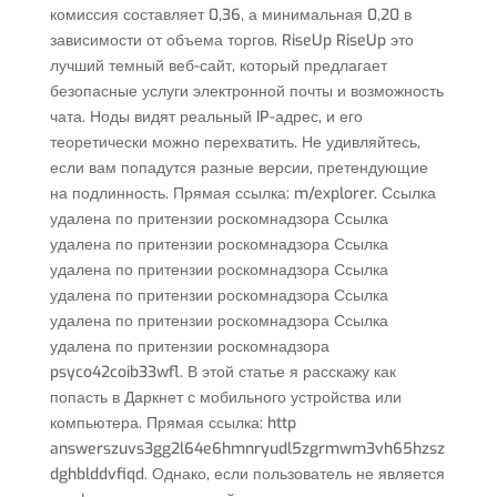
комиссия составляет 0,36, а минимальная 0,20 в
зависимости от объема торгов. RiseUp RiseUp это
лучший темный веб-сайт, который предлагает
безопасные услуги электронной почты и возможность
чата. Ноды видят реальный IP-адрес, и его
теоретически можно перехватить. Не удивляйтесь,
если вам попадутся разные версии, претендующие
на подлинность. Прямая ссылка: m/explorer. Ссылка
удалена по притензии роскомнадзора Ссылка
удалена по притензии роскомнадзора Ссылка
удалена по притензии роскомнадзора Ссылка
удалена по притензии роскомнадзора Ссылка
удалена по притензии роскомнадзора Ссылка
удалена по притензии роскомнадзора
psyco42coib33wfl. В этой статье я расскажу как
попасть в Даркнет с мобильного устройства или
компьютера. Прямая ссылка: http
answerszuvs3gg2l64e6hmnryudl5zgrmwm3vh65hzsz
dghblddvfiqd. Однако, если пользователь не является