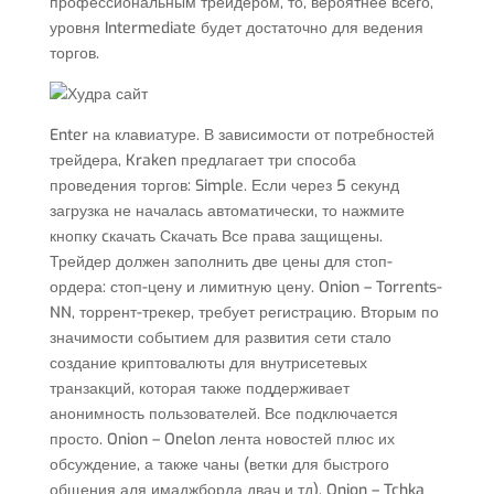
профессиональным трейдером, то, вероятнее всего,
уровня Intermediate будет достаточно для ведения
торгов.
Enter на клавиатуре. В зависимости от потребностей
трейдера, Kraken предлагает три способа
проведения торгов: Simple. Если через 5 секунд
загрузка не началась автоматически, то нажмите
кнопку cкачать Скачать Все права защищены.
Трейдер должен заполнить две цены для стоп-
ордера: стоп-цену и лимитную цену. Onion – Torrents-
NN, торрент-трекер, требует регистрацию. Вторым по
значимости событием для развития сети стало
создание криптовалюты для внутрисетевых
транзакций, которая также поддерживает
анонимность пользователей. Все подключается
просто. Onion – Onelon лента новостей плюс их
обсуждение, а также чаны (ветки для быстрого
общения аля имаджборда двач и тд). Onion – Tchka