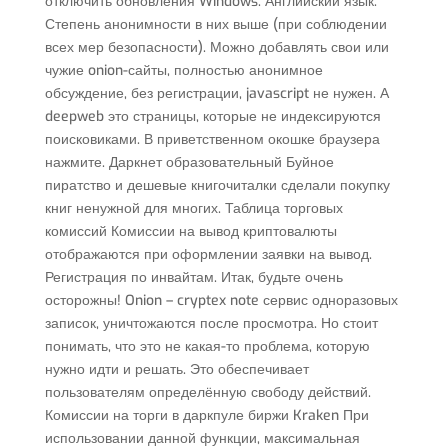
отключить обновления Windows. Английский язык.
Степень анонимности в них выше (при соблюдении
всех мер безопасности). Можно добавлять свои или
чужие onion-сайты, полностью анонимное
обсуждение, без регистрации, javascript не нужен. А
deepweb это страницы, которые не индексируются
поисковиками. В приветственном окошке браузера
нажмите. Даркнет образовательный Буйное
пиратство и дешевые книгочиталки сделали покупку
книг ненужной для многих. Таблица торговых
комиссий Комиссии на вывод криптовалюты
отображаются при оформлении заявки на вывод.
Регистрация по инвайтам. Итак, будьте очень
осторожны! Onion – cryptex note сервис одноразовых
записок, уничтожаются после просмотра. Но стоит
понимать, что это не какая-то проблема, которую
нужно идти и решать. Это обеспечивает
пользователям определённую свободу действий.
Комиссии на торги в даркпуле биржи Kraken При
использовании данной функции, максимальная