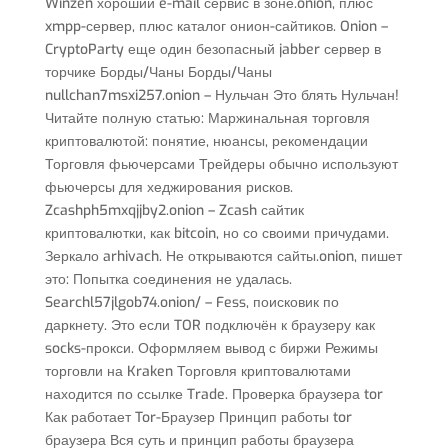
Winzen хороший e-mail сервис в зоне.onion, плюс
xmpp-сервер, плюс каталог онион-сайтиков. Onion –
CryptoParty еще один безопасный jabber сервер в
торчике Борды/Чаны Борды/Чаны
nullchan7msxi257.onion – Нульчан Это блять Нульчан!
Читайте полную статью: Маржинальная торговля
криптовалютой: понятие, нюансы, рекомендации
Торговля фьючерсами Трейдеры обычно используют
фьючерсы для хеджирования рисков.
Zcashph5mxqjjby2.onion – Zcash сайтик
криптовалютки, как bitcoin, но со своими причудами.
Зеркало arhivach. Не открываются сайты.onion, пишет
это: Попытка соединения не удалась.
Searchl57jlgob74.onion/ – Fess, поисковик по
даркнету. Это если TOR подключён к браузеру как
socks-прокси. Оформляем вывод с биржи Режимы
торговли на Kraken Торговля криптовалютами
находится по ссылке Trade. Проверка браузера tor
Как работает Tor-Браузер Принцип работы tor
браузера Вся суть и принцип работы браузера