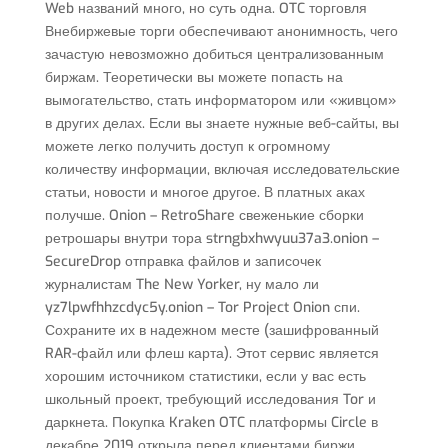
Web названий много, но суть одна. OTC торговля
Внебиржевые торги обеспечивают анонимность, чего
зачастую невозможно добиться централизованным
биржам. Теоретически вы можете попасть на
вымогательство, стать информатором или «живцом»
в других делах. Если вы знаете нужные веб-сайты, вы
можете легко получить доступ к огромному
количеству информации, включая исследовательские
статьи, новости и многое другое. В платных аках
получше. Onion – RetroShare свеженькие сборки
ретрошары внутри тора strngbxhwyuu37a3.onion –
SecureDrop отправка файлов и записочек
журналистам The New Yorker, ну мало ли
yz7lpwfhhzcdyc5y.onion – Tor Project Onion спи.
Сохраните их в надежном месте (зашифрованный
RAR-файл или флеш карта). Этот сервис является
хорошим источником статистики, если у вас есть
школьный проект, требующий исследования Tor и
даркнета. Покупка Kraken OTC платформы Circle в
декабре 2019 открыла перед клиентами биржи