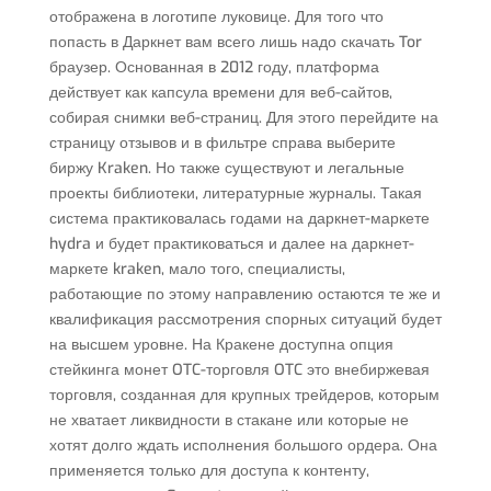
отображена в логотипе луковице. Для того что
попасть в Даркнет вам всего лишь надо скачать Tor
браузер. Основанная в 2012 году, платформа
действует как капсула времени для веб-сайтов,
собирая снимки веб-страниц. Для этого перейдите на
страницу отзывов и в фильтре справа выберите
биржу Kraken. Но также существуют и легальные
проекты библиотеки, литературные журналы. Такая
система практиковалась годами на даркнет-маркете
hydra и будет практиковаться и далее на даркнет-
маркете kraken, мало того, специалисты,
работающие по этому направлению остаются те же и
квалификация рассмотрения спорных ситуаций будет
на высшем уровне. На Кракене доступна опция
стейкинга монет OTC-торговля OTC это внебиржевая
торговля, созданная для крупных трейдеров, которым
не хватает ликвидности в стакане или которые не
хотят долго ждать исполнения большого ордера. Она
применяется только для доступа к контенту,