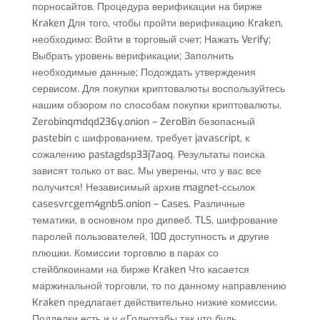
порносайтов. Процедура верификации на бирже
Kraken Для того, чтобы пройти верификацию Kraken,
необходимо: Войти в торговый счет; Нажать Verify;
Выбрать уровень верификации; Заполнить
необходимые данные; Подождать утверждения
сервисом. Для покупки криптовалюты воспользуйтесь
нашим обзором по способам покупки криптовалюты.
Zerobinqmdqd236y.onion – ZeroBin безопасный
pastebin с шифрованием, требует javascript, к
сожалению pastagdsp33j7aoq. Результаты поиска
зависят только от вас. Мы уверены, что у вас все
получится! Независимый архив magnet-ссылок
casesvrcgem4gnb5.onion – Cases. Различные
тематики, в основном про дипвеб. TLS, шифрование
паролей пользователей, 100 доступность и другие
плюшки. Комиссии торговлю в парах со
стейблкоинами на бирже Kraken Что касается
маржинальной торговли, то по данному направлению
Kraken предлагает действительно низкие комиссии.
Подделки есть и у «Годнотабы так что будь