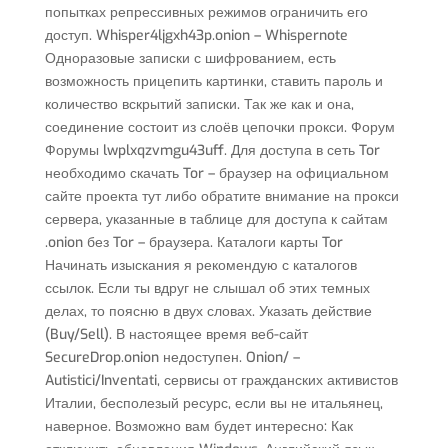
попытках репрессивных режимов ограничить его
доступ. Whisper4ljgxh43p.onion – Whispernote
Одноразовые записки с шифрованием, есть
возможность прицепить картинки, ставить пароль и
количество вскрытий записки. Так же как и она,
соединение состоит из слоёв цепочки прокси. Форум
Форумы lwplxqzvmgu43uff. Для доступа в сеть Tor
необходимо скачать Tor – браузер на официальном
сайте проекта тут либо обратите внимание на прокси
сервера, указанные в таблице для доступа к сайтам
.onion без Tor – браузера. Каталоги карты Tor
Начинать изыскания я рекомендую с каталогов
ссылок. Если ты вдруг не слышал об этих темных
делах, то поясню в двух словах. Указать действие
(Buy/Sell). В настоящее время веб-сайт
SecureDrop.onion недоступен. Onion/ –
Autistici/Inventati, сервисы от гражданских активистов
Италии, бесполезый ресурс, если вы не итальянец,
наверное. Возможно вам будет интересно: Как