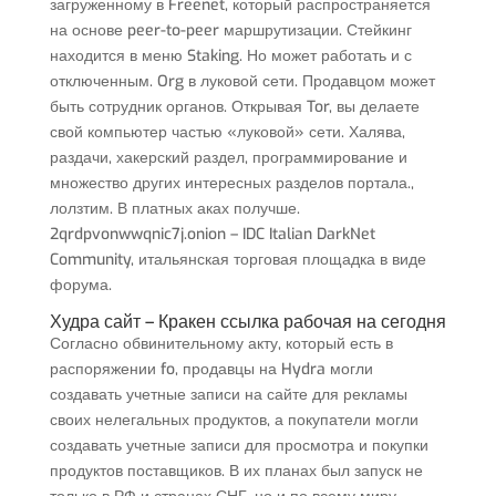
загруженному в Freenet, который распространяется
на основе peer-to-peer маршрутизации. Стейкинг
находится в меню Staking. Но может работать и с
отключенным. Org в луковой сети. Продавцом может
быть сотрудник органов. Открывая Tor, вы делаете
свой компьютер частью «луковой» сети. Халява,
раздачи, хакерский раздел, программирование и
множество других интересных разделов портала.,
лолзтим. В платных аках получше.
2qrdpvonwwqnic7j.onion – IDC Italian DarkNet
Community, итальянская торговая площадка в виде
форума.
Худра сайт – Кракен ссылка рабочая на сегодня
Согласно обвинительному акту, который есть в
распоряжении fo, продавцы на Hydra могли
создавать учетные записи на сайте для рекламы
своих нелегальных продуктов, а покупатели могли
создавать учетные записи для просмотра и покупки
продуктов поставщиков. В их планах был запуск не