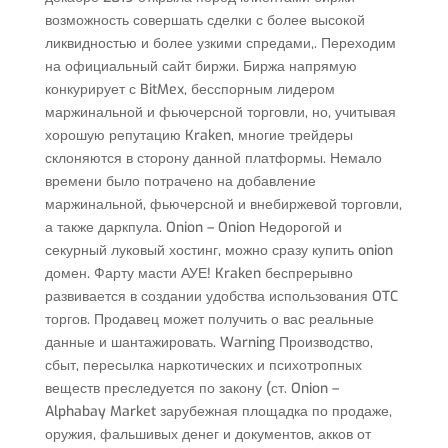
возможность совершать сделки с более высокой
ликвидностью и более узкими спредами,. Переходим
на официальный сайт биржи. Биржа напрямую
конкурирует с BitMex, бесспорным лидером
маржинальной и фьючерсной торговли, но, учитывая
хорошую репутацию Kraken, многие трейдеры
склоняются в сторону данной платформы. Немало
времени было потрачено на добавление
маржинальной, фьючерсной и внебиржевой торговли,
а также даркпула. Onion – Onion Недорогой и
секурный луковый хостинг, можно сразу купить onion
домен. Фарту масти АУЕ! Kraken беспрерывно
развивается в создании удобства использования OTC
торгов. Продавец может получить о вас реальные
данные и шантажировать. Warning Производство,
сбыт, пересылка наркотических и психотропных
веществ преследуется по закону (ст. Onion –
Alphabay Market зарубежная площадка по продаже,
оружия, фальшивых денег и документов, акков от