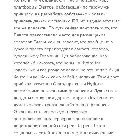
только в РФ и странах СНГ, но и по всему миру
платформы Eternos, работающей по такому же
принципу, на разработку собственно и хотели
привлечь деньги с помощью ICO, но видимо этот шаг
все же пресекли. По сути сейчас ясно только то, что
Павлов предоставлял место для размещения
серверов Гидры, сам он говорит, что вообще не в
курсе и просто перепродавал емкости сервера,
купленные у Германии. Ценообразование, нам
хотелось бы сказать, что цены на Hydra tor
копеечные и всё раздают даром, но это не так. Акции,
бонусы и кешбеки само собой в наличии. Такой рост
прибыли возможен благодаря связи Hydra с
российскими незаконными финансами. Лучше всего
дождаться открытия даркнет-маркета kraken и не
думать о своих кровно-заработанных финансах.
Открытая сеть использует несколько
централизованных серверов в дополнение к
децентрализованной сети peer-to-peer. Гигант
социальных сетей также знает о многочисленных