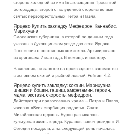
стороне холодной во имя Благовещения Пресвятой
Богородицы, второй с полуденной стороны во имя
святых первопрестольных Петра и Павла.
Ярцево Купить закладку Мефедрон, Каннабис,
Марихуана
Смоленская губерния», в которой по данным года
указаны в Духовщинском уезде два села Ярцова.
Положения о постоянных комитетах. Архивировано
из оригинала 7 мая года. В помощь инвестору.
Население, не занятое на производстве, занимается
в основном охотой и рыбной ловлей. Рейтинг 4,2.
Ярцево купить закладку: кокаин, Марихуана
шишки и бошки, гашиш, амфетамин, героин,
мдма, экстази, скорость, мефедрон.
Действует три православных храма — Петра и Павла,
часовня «Всех скорбящих радость», Свято-
Михайловская церковь. Бурно развивалась
культурная жизнь города. Курашев, вице-президент И.
Сегодня посадили, а на следующий день началась