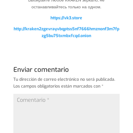
Выбирайте любое KRAKEN зеркало, не
останавливайтесь только на одном.
https://vk3.store
http://kraken2zgevrayvbqptss5nf7666hmznonf3m7fp
zg5bu75txmbxfcqd.onion
Enviar comentario
Tu dirección de correo electrónico no será publicada.
Los campos obligatorios están marcados con
*