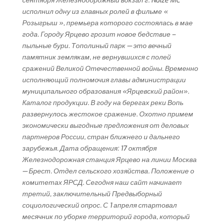
сентября Железнодорожный вокзал г. Noize MC
исполнил одну из главных ролей в фильме «
Розыгрыш », премьера которого состоялась в мае
года. Городу Ярцево грозит новое бедствие –
пыльные бури. Тополиный парк — это вечный
памятник землякам, не вернувшихся с полей
сражений Великой Отечественной войны. Временно
исполняющий полномочия главы администрации
муниципального образования «Ярцевский район».
Каталог продукции. В году на берегах реки Вопь
развернулось жестокое сражение. Охотно примем
экономически выгодные предложения от деловых
партнеров России, стран ближнего и дальнего
зарубежья. Дата обращения: 17 октября
Железнодорожная станция Ярцево на линии Москва
— Брест. Отдел сельского хозяйства. Положение о
комитетах ЯРСД. Сегодня наш сайт начинает
третий, заключительный Предвыборный
социологический опрос. С 1 апреля стартовал
месячник по уборке территорий города, который