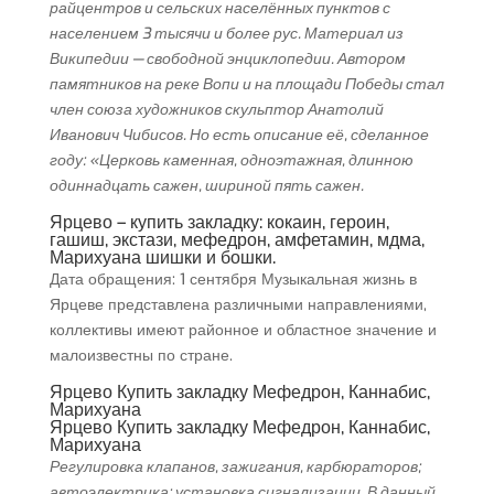
райцентров и сельских населённых пунктов с
населением 3 тысячи и более рус. Материал из
Википедии — свободной энциклопедии. Автором
памятников на реке Вопи и на площади Победы стал
член союза художников скульптор Анатолий
Иванович Чибисов. Но есть описание её, сделанное
году: «Церковь каменная, одноэтажная, длинною
одиннадцать сажен, шириной пять сажен.
Ярцево – купить закладку: кокаин, героин,
гашиш, экстази, мефедрон, амфетамин, мдма,
Марихуана шишки и бошки.
Дата обращения: 1 сентября Музыкальная жизнь в
Ярцеве представлена различными направлениями,
коллективы имеют районное и областное значение и
малоизвестны по стране.
Ярцево Купить закладку Мефедрон, Каннабис,
Марихуана
Ярцево Купить закладку Мефедрон, Каннабис,
Марихуана
Регулировка клапанов, зажигания, карбюраторов;
автоэлектрика; установка сигнализации. В данный