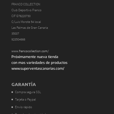
FRANCO COLLECTION
Club Deportivo Franco
CIF G76220730
C/Luis Morote 54 local
Las Palmas de Gran Canaria
35007
928504666
www.francocollection.com/
Próximamente nueva tienda
con mas variedades de productos
www.superventascanarias.com/
GARANTÍA
Compra segura SSL
Tarjeta o Paypal
Envío rápido