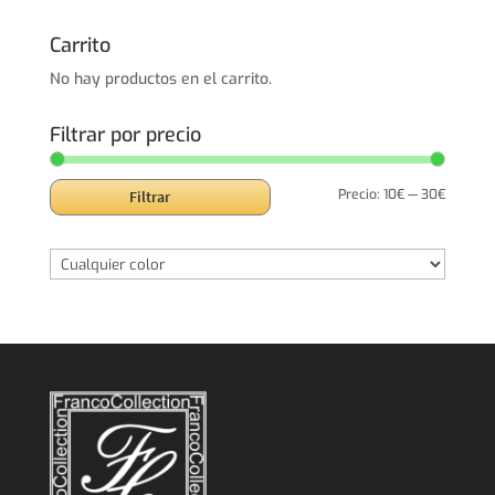
Carrito
No hay productos en el carrito.
Filtrar por precio
Precio
Precio
Precio:
10€
—
30€
Filtrar
mínimo
máxim