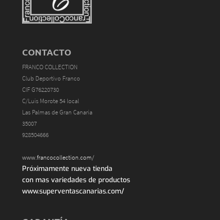
CONTACTO
FRANCO COLLECTION
Club Deportivo Franco
CIF G76220730
C/Luis Morote 54 local
Las Palmas de Gran Canaria
35007
928504666
www.francocollection.com/
Próximamente nueva tienda
con mas variedades de productos
www.superventascanarias.com/