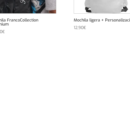
ila FrancoCollection
Mochila ligera + Personalizac
mium
12,90
€
40
€