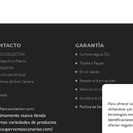
NTACTO
GARANTÍA
CO COLLECTION
Compra segura SSL
Deportivo Franco
Tarjeta o Paypal
76220730
Envío rápido
s Morote 54 local
Respeto a la privacidad
almas de Gran Canaria
Atención al cliente
4666
Acorde a la LOPD
Para ofrecer l
Política de Devoluciones
rancocollection.com/
almacenar y/o a
tecnologías no
imamente nueva tienda
identificacione
mas variedades de productos
afectar negativ
superventascanarias.com/