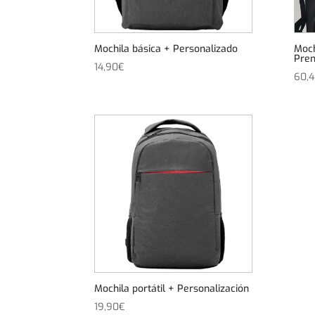
Mochila básica + Personalizado
Moch
Pre
14,90
€
60,
Mochila portátil + Personalización
19,90
€