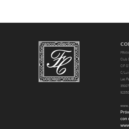
CO
FRAN
Club 
CIF G
C/Lui
Las P
35007
92850
www.f
Próx
con 
www.