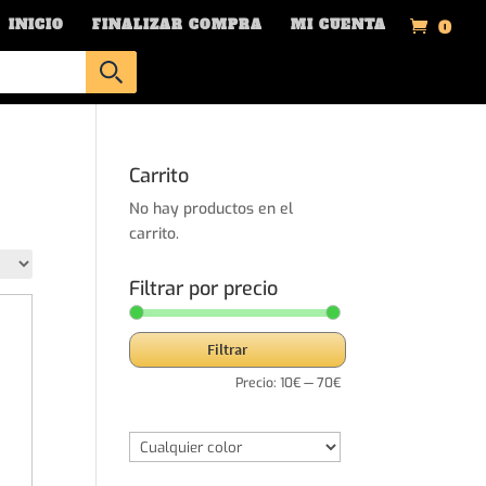
0
INICIO
FINALIZAR COMPRA
MI CUENTA
Carrito
No hay productos en el
carrito.
Filtrar por precio
Precio
Precio
Filtrar
mínimo
máximo
Precio:
10€
—
70€