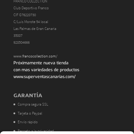
FRANCO COLLECTION
Club Deportivo Franco
CIF G76220730
C/Luis Morote 54 local
Las Palmas de Gran Canaria
35007
928504666
www.francocollection.com/
Próximamente nueva tienda
con mas variedades de productos
www.superventascanarias.com/
GARANTÍA
Compra segura SSL
Tarjeta o Paypal
Envío rápido
Respeto a la privacidad