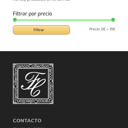
Filtrar por precio
Precio
Precio
Precio:
0€
—
10€
Filtrar
mínimo
máxim
CONTACTO