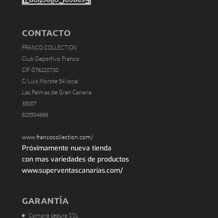
CONTACTO
FRANCO COLLECTION
Club Deportivo Franco
CIF G76220730
C/Luis Morote 54 local
Las Palmas de Gran Canaria
35007
928504666
www.francocollection.com/
Próximamente nueva tienda
con mas variedades de productos
www.superventascanarias.com/
GARANTÍA
Compra segura SSL