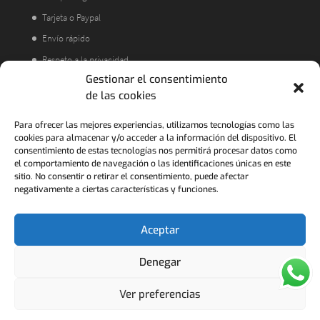
Tarjeta o Paypal
Envío rápido
Respeto a la privacidad
Gestionar el consentimiento
Atención al cliente
de las cookies
Acorde a la LOPD
Política de Devoluciones
Para ofrecer las mejores experiencias, utilizamos tecnologías como las
cookies para almacenar y/o acceder a la información del dispositivo. El
consentimiento de estas tecnologías nos permitirá procesar datos como
el comportamiento de navegación o las identificaciones únicas en este
sitio. No consentir o retirar el consentimiento, puede afectar
negativamente a ciertas características y funciones.
Aceptar
Denegar
FRANCO COLLECTION - 2021 ..........Pedidos para
Ver preferencias
empresas y volumen ponerse en contacto al