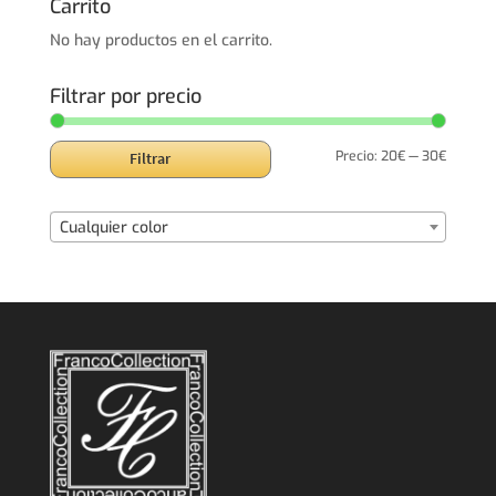
Carrito
No hay productos en el carrito.
Filtrar por precio
Precio
Precio
Precio:
20€
—
30€
Filtrar
mínimo
máxim
Cualquier color